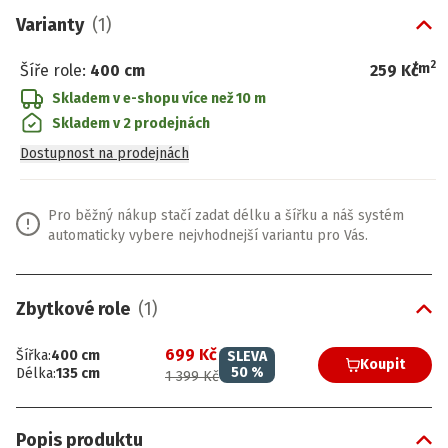
Varianty
(
1
)
2
/
m
Šíře role
:
400 cm
259 Kč
Skladem v e-shopu
více než 10 m
Skladem v 2 prodejnách
Dostupnost na prodejnách
Pro běžný nákup stačí zadat délku a šířku a náš systém
automaticky vybere nejvhodnejší variantu pro Vás.
Zbytkové role
(
1
)
699 Kč
Šířka
:
400
cm
SLEVA
Koupit
50
%
Délka
:
135
cm
1 399 Kč
Popis produktu