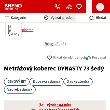
Kategorie
Vybrat prodejnu
Hledat
Bytové koberce
Fotografie
(
6
)
Přidat do oblíbených
Porovnat
Metrážový koberec DYNASTY 73 šedý
CENOVÝ HIT
Doprava zdarma
3 roky záruka
Vzorek zdarma
Výroba na míru