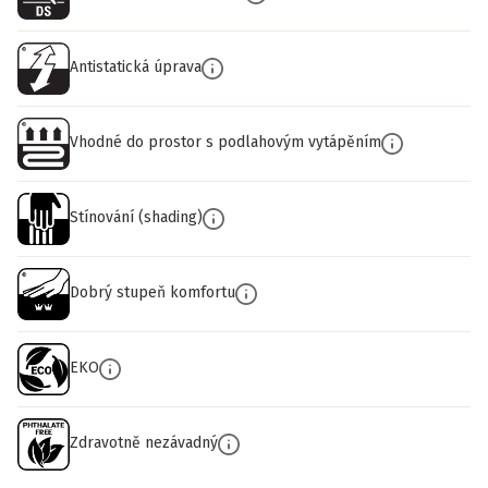
Antistatická úprava
Vhodné do prostor s podlahovým vytápěním
Stínování (shading)
Dobrý stupeň komfortu
EKO
Zdravotně nezávadný