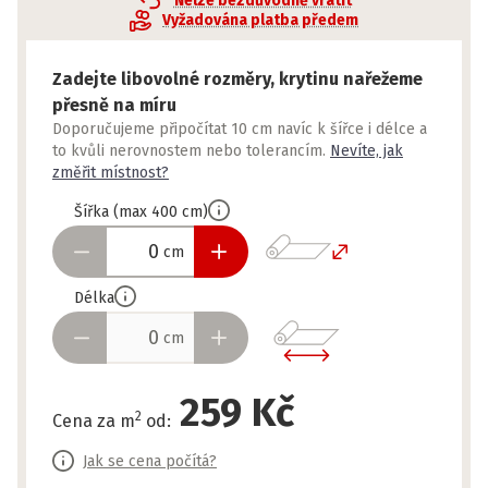
Nelze bezdůvodně vrátit
Vyžadována platba předem
Zadejte libovolné rozměry, krytinu nařežeme
přesně na míru
Doporučujeme připočítat 10 cm navíc k šířce i délce a
to kvůli nerovnostem nebo tolerancím.
Nevíte, jak
změřit místnost?
Šířka
(
max
400
cm
)
cm
Délka
cm
259 Kč
2
Cena za m
od
:
Jak se cena počítá?