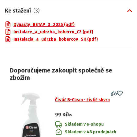
Ke stažení
(
3
)
Dynasty_BETAP_3_2025 (pdf)
Instalace_a_udrzba_kobercu_CZ (pdf)
Instalacia_a_udrzba_kobercov_SK (pdf)
Doporučujeme zakoupit společně se
zbožím
Čistič B-Clean - čistič skvrn
99 Kč
/ks
Skladem v e-shopu
Skladem v 48 prodejnách