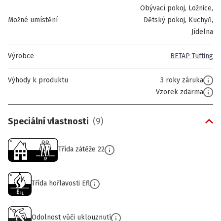
Obývací pokoj, Ložnice,
Možné umístění
Dětský pokoj, Kuchyň,
Jídelna
Výrobce
BETAP Tufting
Výhody k produktu
3 roky záruka
Vzorek zdarma
Speciální vlastnosti
(
9
)
Třída zátěže 22
Třída hořlavosti Efl
Odolnost vůči uklouznutí