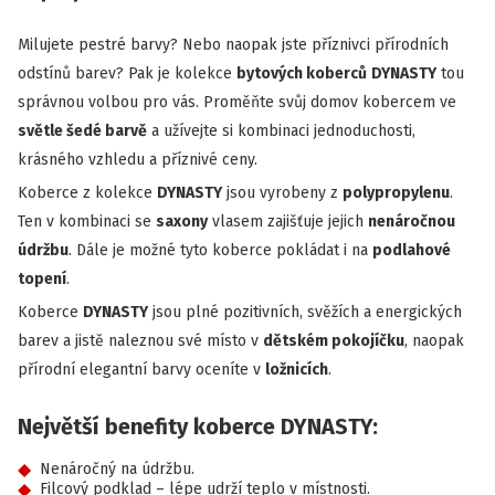
Milujete pestré barvy? Nebo naopak jste příznivci přírodních
odstínů barev? Pak je kolekce
bytových koberců
DYNASTY
tou
správnou volbou pro vás. Proměňte svůj domov kobercem ve
světle šedé barvě
a užívejte si kombinaci jednoduchosti,
krásného vzhledu a příznivé ceny.
Koberce z kolekce
DYNASTY
jsou vyrobeny z
polypropylenu
.
Ten v kombinaci se
saxony
vlasem zajišťuje jejich
nenáročnou
údržbu
. Dále je možné tyto koberce pokládat i na
podlahové
topení
.
Koberce
DYNASTY
jsou plné pozitivních, svěžích a energických
barev a jistě naleznou své místo v
dětském pokojíčku
, naopak
přírodní elegantní barvy oceníte v
ložnicích
.
Největší benefity koberce DYNASTY:
Nenáročný na údržbu.
Filcový podklad – lépe udrží teplo v místnosti.