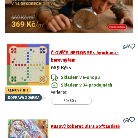
ČLOVĚČE, NEZLOB SE s figurkami -
barevný lem
659 Kč
/ks
Skladem v e-shopu
Skladem v 34 prodejnách
CENOVÝ HIT
Varianta
:
DOPRAVA ZDARMA
80x80 cm
Kusový koberec Ultra Soft Letiště