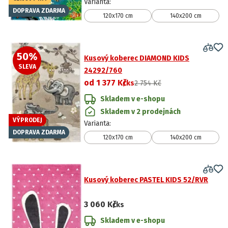
Varianta
:
DOPRAVA ZDARMA
120x170 cm
140x200 cm
50
%
Kusový koberec DIAMOND KIDS
SLEVA
24292/760
od
1 377 Kč
/ks
2 754 Kč
Skladem v e-shopu
Skladem v 2 prodejnách
VÝPRODEJ
Varianta
:
DOPRAVA ZDARMA
120x170 cm
140x200 cm
Kusový koberec PASTEL KIDS 52/RVR
3 060 Kč
/ks
Skladem v e-shopu