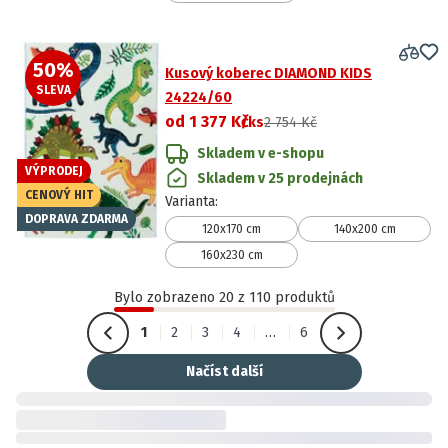
50
%
Kusový koberec DIAMOND KIDS
SLEVA
24224/60
od
1 377 Kč
/ks
2 754 Kč
Skladem v e-shopu
VÝPRODEJ
Skladem v 25 prodejnách
CENOVÝ HIT
Varianta
:
DOPRAVA ZDARMA
120x170 cm
140x200 cm
160x230 cm
Bylo zobrazeno 20 z 110 produktů
1
2
3
4
…
6
Načíst další