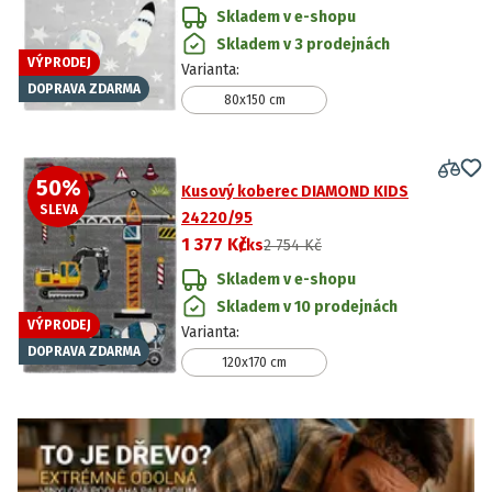
Skladem v e-shopu
Skladem v 3 prodejnách
VÝPRODEJ
Varianta
:
DOPRAVA ZDARMA
80x150 cm
50
%
Kusový koberec DIAMOND KIDS
SLEVA
24220/95
1 377 Kč
/ks
2 754 Kč
Skladem v e-shopu
Skladem v 10 prodejnách
VÝPRODEJ
Varianta
:
DOPRAVA ZDARMA
120x170 cm