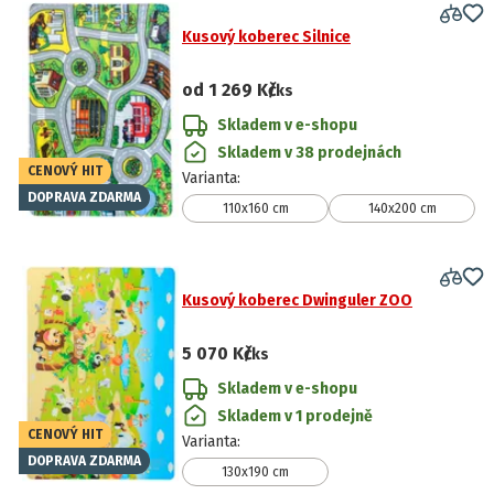
Kusový koberec Silnice
od
1 269 Kč
/ks
Skladem v e-shopu
Skladem v 38 prodejnách
CENOVÝ HIT
Varianta
:
DOPRAVA ZDARMA
110x160 cm
140x200 cm
Kusový koberec Dwinguler ZOO
5 070 Kč
/ks
Skladem v e-shopu
Skladem v 1 prodejně
CENOVÝ HIT
Varianta
:
DOPRAVA ZDARMA
130x190 cm