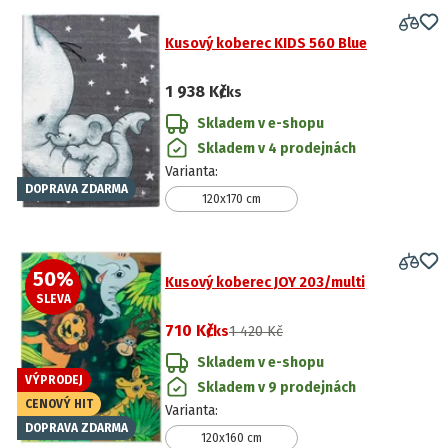
Kusový koberec KIDS 560 Blue
1 938 Kč
/ks
Skladem v e-shopu
Skladem v 4 prodejnách
Varianta
:
DOPRAVA ZDARMA
120x170 cm
50
%
Kusový koberec JOY 203/multi
SLEVA
710 Kč
/ks
1 420 Kč
Skladem v e-shopu
VÝPRODEJ
Skladem v 9 prodejnách
CENOVÝ HIT
Varianta
:
DOPRAVA ZDARMA
120x160 cm