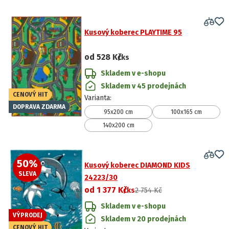
Kusový koberec PLAYTIME 95
od
528 Kč
/ks
Skladem v e-shopu
Skladem v 45 prodejnách
CENOVÝ HIT
Varianta
:
DOPRAVA ZDARMA
95x200 cm
100x165 cm
140x200 cm
50
%
Kusový koberec DIAMOND KIDS
SLEVA
24223/30
od
1 377 Kč
/ks
2 754 Kč
Skladem v e-shopu
VÝPRODEJ
Skladem v 20 prodejnách
CENOVÝ HIT