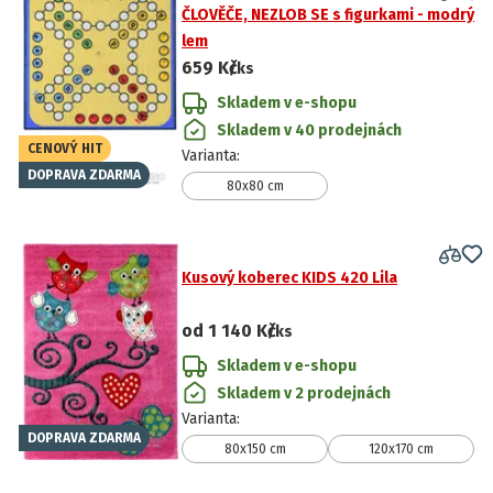
ČLOVĚČE, NEZLOB SE s figurkami - modrý
lem
659 Kč
/ks
Skladem v e-shopu
Skladem v 40 prodejnách
CENOVÝ HIT
Varianta
:
DOPRAVA ZDARMA
80x80 cm
Kusový koberec KIDS 420 Lila
od
1 140 Kč
/ks
Skladem v e-shopu
Skladem v 2 prodejnách
Varianta
:
DOPRAVA ZDARMA
80x150 cm
120x170 cm