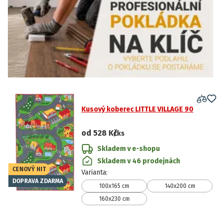
Kusový koberec LITTLE VILLAGE 90
od
528 Kč
/ks
Skladem v e-shopu
Skladem v 46 prodejnách
CENOVÝ HIT
Varianta
:
DOPRAVA ZDARMA
100x165 cm
140x200 cm
160x230 cm