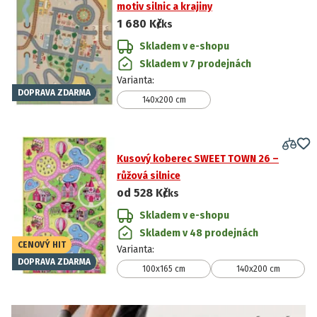
motiv silnic a krajiny
1 680 Kč
/ks
Skladem v e-shopu
Skladem v 7 prodejnách
Varianta
:
DOPRAVA ZDARMA
140x200 cm
Kusový koberec SWEET TOWN 26 –
růžová silnice
od
528 Kč
/ks
Skladem v e-shopu
Skladem v 48 prodejnách
CENOVÝ HIT
Varianta
:
DOPRAVA ZDARMA
100x165 cm
140x200 cm