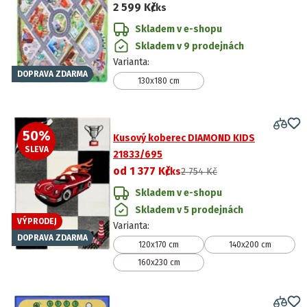
2 599 Kč
/ks
Skladem v e-shopu
Skladem v 9 prodejnách
Varianta
:
DOPRAVA ZDARMA
130x180 cm
50
%
Kusový koberec DIAMOND KIDS
SLEVA
21833/695
od
1 377 Kč
/ks
2 754 Kč
Skladem v e-shopu
Skladem v 5 prodejnách
VÝPRODEJ
Varianta
:
DOPRAVA ZDARMA
120x170 cm
140x200 cm
160x230 cm