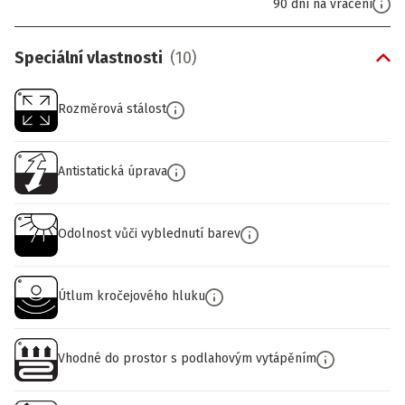
90 dní na vrácení
Speciální vlastnosti
(
10
)
Rozměrová stálost
Antistatická úprava
Odolnost vůči vyblednutí barev
Útlum kročejového hluku
Vhodné do prostor s podlahovým vytápěním