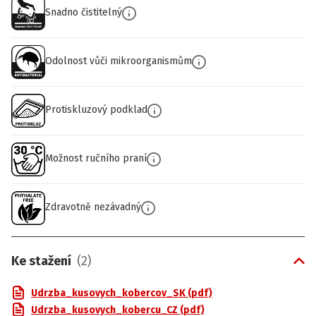
Snadno čistitelný
Odolnost vůči mikroorganismům
Protiskluzový podklad
Možnost ručního praní
Zdravotně nezávadný
Ke stažení
(
2
)
Udrzba_kusovych_kobercov_SK (pdf)
Udrzba_kusovych_kobercu_CZ (pdf)