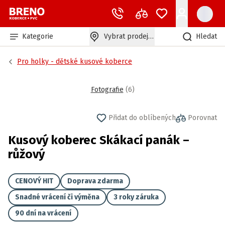
Kategorie
Vybrat prodejnu
Hledat
Pro holky - dětské kusové koberce
Fotografie
(
6
)
Přidat do oblíbených
Porovnat
Kusový koberec Skákací panák –
růžový
CENOVÝ HIT
Doprava zdarma
Snadné vrácení či výměna
3 roky záruka
90 dní na vrácení