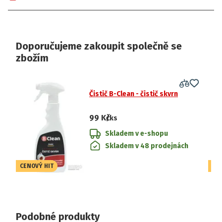
Doporučujeme zakoupit společně se
zbožím
Čistič B-Clean - čistič skvrn
99 Kč
/ks
Skladem v e-shopu
Skladem v 48 prodejnách
CENOVÝ HIT
CE
Podobné produkty