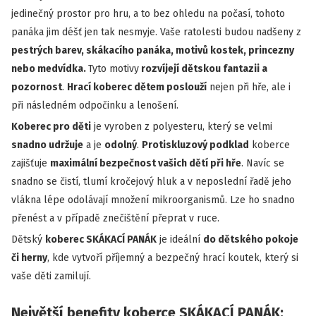
jedinečný prostor pro hru, a to bez ohledu na počasí, tohoto
panáka jim déšť jen tak nesmyje. Vaše ratolesti budou nadšeny z
pestrých barev, skákacího panáka, motivů kostek, princezny
nebo medvídka.
Tyto motivy
rozvíjejí dětskou fantazii a
pozornost
.
Hrací koberec dětem poslouží
nejen při hře, ale i
při následném odpočinku a lenošení.
Koberec pro děti
je vyroben z polyesteru, který se velmi
snadno udržuje
a je
odolný
.
Protiskluzový podklad
koberce
zajišťuje
maximální bezpečnost vašich dětí při hře
. Navíc se
snadno se čistí, tlumí kročejový hluk a v neposlední řadě jeho
vlákna lépe odolávají množení mikroorganismů. Lze ho snadno
přenést a v případě znečištění přeprat v ruce.
Dětský
koberec SKÁKACÍ PANÁK
je ideální
do dětského pokoje
či herny
, kde vytvoří příjemný a bezpečný hrací koutek, který si
vaše děti zamilují.
Největší benefity koberce SKÁKACÍ PANÁK: