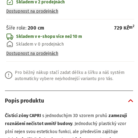
Skladem v 2 prodejnách
Dostupnost na prodejnách
2
/
m
Šíře role
:
200 cm
729 Kč
Skladem v e-shopu
více než 10 m
Skladem v 0 prodejnách
Dostupnost na prodejnách
Pro běžný nákup stačí zadat délku a šířku a náš systém
automaticky vybere nejvhodnejší variantu pro Vás.
Popis produktu
Čisticí zóny
CAPRI
s jednoduchým 3D vzorem pruhů
zamezují
roznášení nečistot uvnitř budovy
. Jednoduchý plastický vzor
plní nejen svou estetickou funkci, ale především zajišťuje