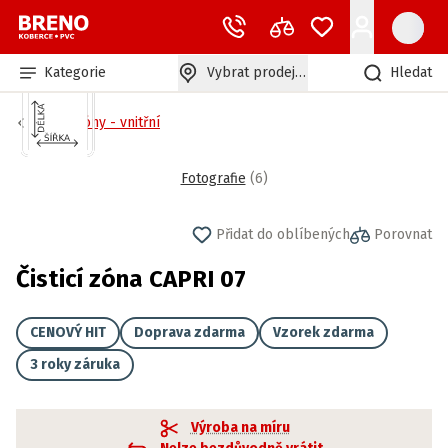
Kategorie
Vybrat prodejnu
Hledat
Čistící zóny - vnitřní
Fotografie
(
6
)
Přidat do oblíbených
Porovnat
Čisticí zóna CAPRI 07
CENOVÝ HIT
Doprava zdarma
Vzorek zdarma
3 roky záruka
Výroba na míru