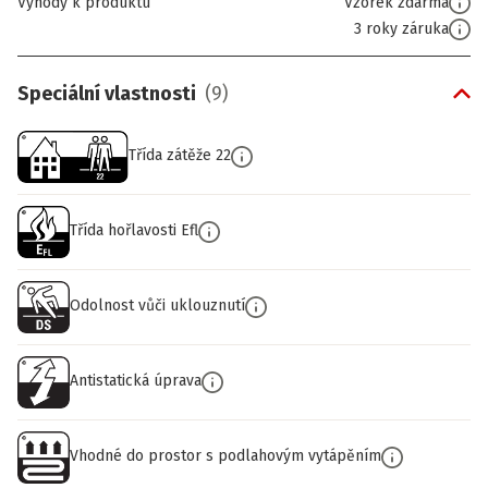
Výhody k produktu
Vzorek zdarma
3 roky záruka
Speciální vlastnosti
(
9
)
Třída zátěže 22
Třída hořlavosti Efl
Odolnost vůči uklouznutí
Antistatická úprava
Vhodné do prostor s podlahovým vytápěním