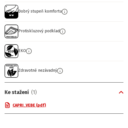
Dobrý stupeň komfortu
Protiskluzový podklad
EKO
Zdravotně nezávadný
Ke stažení
(
1
)
CAPRI_VEBE (pdf)