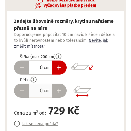
Nelze bezdůvodně vrátit
Vyžadována platba předem
Zadejte libovolné rozměry, krytinu nařežeme
přesně na míru
Doporučujeme připočítat 10 cm navíc k šířce i délce a
to kvůli nerovnostem nebo tolerancím.
Nevíte, jak
změřit místnost?
Šířka
(
max
200
cm
)
cm
Délka
cm
729 Kč
2
Cena za m
od
:
Jak se cena počítá?