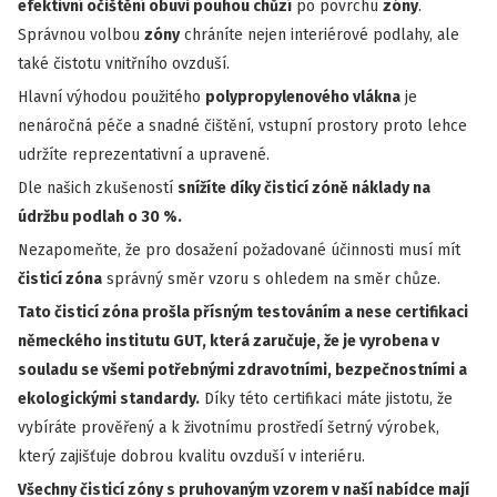
efektivní očištění obuvi pouhou chůzí
po povrchu
zóny
.
Správnou volbou
zóny
chráníte nejen interiérové podlahy, ale
také čistotu vnitřního ovzduší.
Hlavní výhodou použitého
polypropylenového vlákna
je
nenáročná péče a snadné čištění, vstupní prostory proto lehce
udržíte reprezentativní a upravené.
Dle našich zkušeností
snížíte díky
čisticí zóně
náklady na
údržbu podlah o 30 %.
Nezapomeňte, že pro dosažení požadované účinnosti musí mít
čisticí zóna
správný směr vzoru s ohledem na směr chůze.
Tato čisticí zóna prošla přísným testováním a nese certifikaci
německého institutu GUT, která zaručuje, že je vyrobena v
souladu se všemi potřebnými zdravotními, bezpečnostními a
ekologickými standardy.
Díky této certifikaci máte jistotu, že
vybíráte prověřený a k životnímu prostředí šetrný výrobek,
který zajišťuje dobrou kvalitu ovzduší v interiéru.
Všechny
čisticí zóny
s pruhovaným vzorem v naší nabídce mají