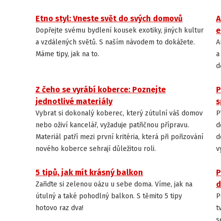
Etno styl: Vneste svět do svých domovů
A
INSPIRACE
e
Dopřejte svému bydlení kousek exotiky, jiných kultur
a vzdálených světů. S naším návodem to dokážete.
A
Máme tipy, jak na to.
a
d
Z čeho se vyrábí koberce: Poznejte
P
JAK VYBRAT PODLAHU
jednotlivé materiály
s
Vybrat si dokonalý koberec, který zútulní váš domov
P
nebo oživí kancelář, vyžaduje patřičnou přípravu.
d
Materiál patří mezi první kritéria, která při pořizování
d
nového koberce sehrají důležitou roli.
v
5 tipů, jak mít krásný balkon
P
INSPIRACE
d
Zařiďte si zelenou oázu u sebe doma. Víme, jak na
útulný a také pohodlný balkon. S těmito 5 tipy
P
hotovo raz dva!
t
s