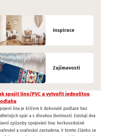
Inspirace
Zajímavosti
ak spojit lino/PVC a vytvořit jednolitou
INSTALACE A ÚDRŽBA PODLAH
odlahu
pojení lina je klíčem k dokonalé podlaze bez
iditelných spár a s dlouhou životností. Existují dva
lavní způsoby spojování lina: horkovzdušné
vařování a svařování zastudena. V tomto článku se