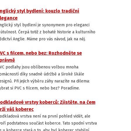
nglický styl bydlení: kouzlo tradiční
INSPIRACE
legance
nglický styl bydlení je synonymem pro eleganci
 útulnost. Čerpá totiž z bohaté historie a kulturního
ědictví Anglie. Máme pro vás návod, jak na něj.
VC s filcem, nebo bez: Rozhodněte se
JAK VYBRAT PODLAHU
právně
VC podlahy jsou oblíbenou volbou mnoha
omácností díky snadné údržbě a široké škále
esignů. Při jejich výběru záhy narazíte na dilema:
ybrat si PVC s filcem, nebo bez? Poradíme.
odkladové vrstvy koberců: Zjistěte, na čem
JAK VYBRAT PODLAHU
rží váš koberec
odkladová vrstva není na první pohled vidět, ale
voří podstatnou součást koberce. Tato spodní vrstva
e u koberce stará o to, aby byl koberec stabilní,