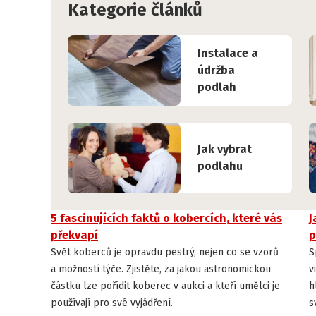
Kategorie článků
Instalace a
údržba
podlah
Jak vybrat
podlahu
5 fascinujících faktů o kobercích, které vás
J
ZAJÍMAVOSTI
překvapí
p
Svět koberců je opravdu pestrý, nejen co se vzorů
S
a možností týče. Zjistěte, za jakou astronomickou
v
částku lze pořídit koberec v aukci a kteří umělci je
h
používají pro své vyjádření.
s