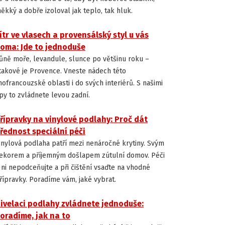
ěkký a dobře izoloval jak teplo, tak hluk.
ítr ve vlasech a provensálský styl u vás
INSPIRACE
oma: Jde to jednoduše
ůně moře, levandule, slunce po většinu roku –
 takové je Provence. Vneste nádech této
ihofrancouzské oblasti i do svých interiérů. S našimi
ipy to zvládnete levou zadní.
řípravky na vinylové podlahy: Proč dát
INSTALACE A ÚDRŽBA PODLAH
řednost speciální péči
inylová podlaha patří mezi nenáročné krytiny. Svým
ekorem a příjemným došlapem zútulní domov. Péči
 ni nepodceňujte a při čištění vsaďte na vhodné
řípravky. Poradíme vám, jaké vybrat.
ivelaci podlahy zvládnete jednoduše:
INSTALACE A ÚDRŽBA PODLAH
oradíme, jak na to