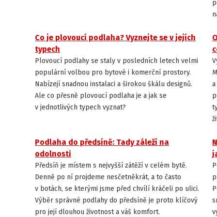
p
n
Co je plovoucí podlaha? Vyznejte se v jejích
O
JAK VYBRAT PODLAHU
typech
c
Plovoucí podlahy se staly v posledních letech velmi
V
populární volbou pro bytové i komerční prostory.
M
Nabízejí snadnou instalaci a širokou škálu designů.
a
Ale co přesně plovoucí podlaha je a jak se
p
v jednotlivých typech vyznat?
t
ž
Podlaha do předsíně: Tady záleží na
N
JAK VYBRAT PODLAHU
odolnosti
j
Předsíň je místem s nejvyšší zátěží v celém bytě.
P
Denně po ní projdeme nesčetněkrát, a to často
p
v botách, se kterými jsme před chvílí kráčeli po ulici.
P
Výběr správné podlahy do předsíně je proto klíčový
s
pro její dlouhou životnost a váš komfort.
v