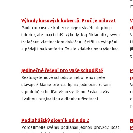
m
Výhody kusových koberců. Proč je milovat
V
INSPIRACE
d
Moderní kusové koberce nejen skvěle doplňují
interiér, ale mají i další výhody. Například díky svým
V
izolačním vlastnostem dokážou ušetřit za vytápění
i
a přidají i na komfortu. To ale zdaleka není všechno.
j
t
Jedinečné řešení pro Vaše schodiště
P
INSPIRACE
p
Realizujete nové schodiště nebo renovujete
stávající? Máme pro vás tip na jedinečné řešení
V
v podobě schodišťového systému. Získá si vás
d
kvalitou, originalitou a dlouhou životností.
o
p
Podlahářský slovník od A do Z
N
JAK VYBRAT PODLAHU
P
Porozumějte svému podlaháři jednou provždy. Dost