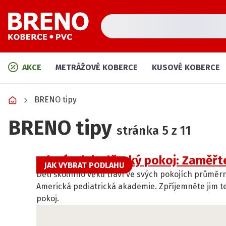
AKCE
METRÁŽOVÉ KOBERCE
KUSOVÉ KOBERCE
BRENO tipy
BRENO tipy
stránka 5 z 11
Jak zútulnit dětský pokoj: Zaměřte
JAK VYBRAT PODLAHU
Děti školního věku tráví ve svých pokojích průměrn
Americká pediatrická akademie. Zpříjemněte jim te
pokoj.