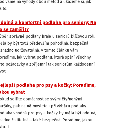
odíváme na výhody obou metod a ukážeme si, jak
a to.
dolná a komfortní podlaha pro seniory: Na
JAK VYBRAT PODLAHU
o se zaměřit?
ýběr správné podlahy hraje u seniorů klíčovou roli.
ěla by být totiž především pohodlná, bezpečná
 snadno udržovatelná. V tomto článku vám
oradíme, jak vybrat podlahu, která splní všechny
yto požadavky a zpříjemní tak seniorům každodenní
ivot.
ejlepší podlaha pro psy a kočky: Poradíme,
JAK VYBRAT PODLAHU
akou vybrat
okud sdílíte domácnost se svými čtyřnohými
arťáky, pak na ně myslete i při výběru podlahy.
odlaha vhodná pro psy a kočky by měla být odolná,
nadno čistitelná a také bezpečná. Poradíme, jakou
ybrat.