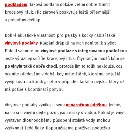
podkladem
. Taková podlaha dokáže velmi dobře tlumit
kročejový hluk. Filc zároveň poskytuje ještě příjemnější
a pohodlný došlap.
Dobré akustické vlastnosti pro pejsky a kočky nabízí také
vinylové podlahy
. Klapání drápků na nich není tolik slyšet.
Pokud sáhnete po
vinylové podlaze s integrovanou podložkou
,
ještě výrazněji snížíte kročejový hluk. Čtyřnohým mazlíčkům se
po vinylu také dobře chodí
, protože jim to tolik neklouže, což
oceníte především v době, kdy máte štěně, kterému se ještě
vyvíjí kostra a klouby, nebo v případě staršího pejska, který už
má potíže s koordinací pohybu.
Vinylové podlahy vynikají i svou
nenáročnou údržbou
. Jediné,
na co si u vinylu dejte pozor, jsou misky s vodou. Pokud je vinyl
vystaven dlouhodobému působení stojaté vody, mohou
vzniknout šedé fleky. Doporučujeme používat podložku