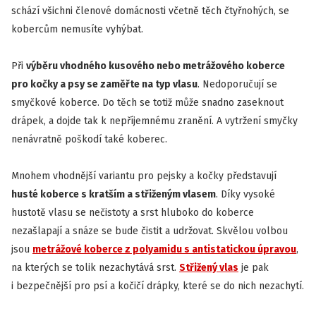
schází všichni členové domácnosti včetně těch čtyřnohých, se
kobercům nemusíte vyhýbat.
Při
výběru vhodného kusového nebo metrážového koberce
pro kočky a psy se zaměřte na typ vlasu
. Nedoporučují se
smyčkové koberce. Do těch se totiž může snadno zaseknout
drápek, a dojde tak k nepříjemnému zranění. A vytržení smyčky
nenávratně poškodí také koberec.
Mnohem vhodnější variantu pro pejsky a kočky představují
husté koberce s kratším a střiženým vlasem
. Díky vysoké
hustotě vlasu se nečistoty a srst hluboko do koberce
nezašlapají a snáze se bude čistit a udržovat. Skvělou volbou
jsou
metrážové koberce z polyamidu s antistatickou úpravou
,
na kterých se tolik nezachytává srst.
Střižený vlas
je pak
i bezpečnější pro psí a kočičí drápky, které se do nich nezachytí.