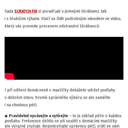
Sada
SCRATCH FIX
si poradí jak s jemnými škrábanci, tak
i s hlubšími rýhami. Stačí se řídit podrobným návodem ve videu,
který vás provede procesem odstranění škrábanců:
I pří sdílení domácnosti s mazlíčky dokážete udržet podlahy
v dobrém stavu. Kromě správného výběru se ale zaměřte
i na vhodnou péči.
Pravidelně vysávejte a vytírejte
– to je základ péče o každou
podlahu. Frekvence úklidu se při soužití s domácími mazlíčky
ale výrazně zvyšuje. Nepodceňujte správnou péči, vrátí se vám