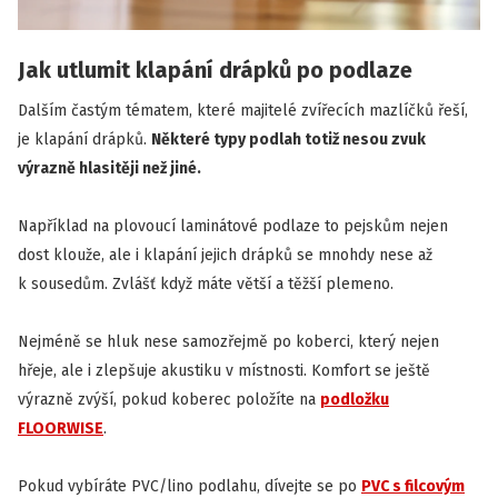
Jak utlumit klapání drápků po podlaze
Dalším častým tématem, které majitelé zvířecích mazlíčků řeší,
je klapání drápků.
Některé typy podlah totiž nesou zvuk
výrazně hlasitěji než jiné.
Například na plovoucí laminátové podlaze to pejskům nejen
dost klouže, ale i klapání jejich drápků se mnohdy nese až
k sousedům. Zvlášť když máte větší a těžší plemeno.
Nejméně se hluk nese samozřejmě po koberci, který nejen
hřeje, ale i zlepšuje akustiku v místnosti. Komfort se ještě
výrazně zvýší, pokud koberec položíte na
podložku
FLOORWISE
.
Pokud vybíráte PVC/lino podlahu, dívejte se po
PVC s filcovým