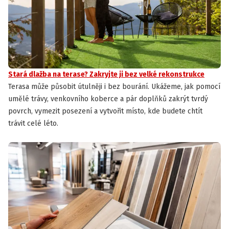
Stará dlažba na terase? Zakryjte ji bez velké rekonstrukce
Terasa může působit útulněji i bez bourání. Ukážeme, jak pomocí
umělé trávy, venkovního koberce a pár doplňků zakrýt tvrdý
povrch, vymezit posezení a vytvořit místo, kde budete chtít
trávit celé léto.