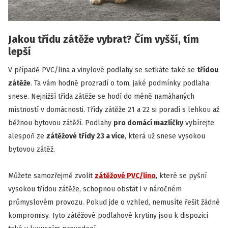
Jakou třídu zátěže vybrat? Čím vyšší, tím
lepší
V případě PVC/lina a vinylové podlahy se setkáte také se
třídou
zátěže
. Ta vám hodně prozradí o tom, jaké podmínky podlaha
snese. Nejnižší třída zátěže se hodí do méně namáhaných
místností v domácnosti. Třídy zátěže 21 a 22 si poradí s lehkou až
běžnou bytovou zátěží. Podlahy
pro domácí mazlíčky
vybírejte
alespoň ze
zátěžové třídy 23 a více
, která už snese vysokou
bytovou zátěž.
Můžete samozřejmě zvolit
zátěžové PVC/lino
, které se pyšní
vysokou třídou zátěže, schopnou obstát i v náročném
průmyslovém provozu. Pokud jde o vzhled, nemusíte řešit žádné
kompromisy. Tyto zátěžové podlahové krytiny jsou k dispozici