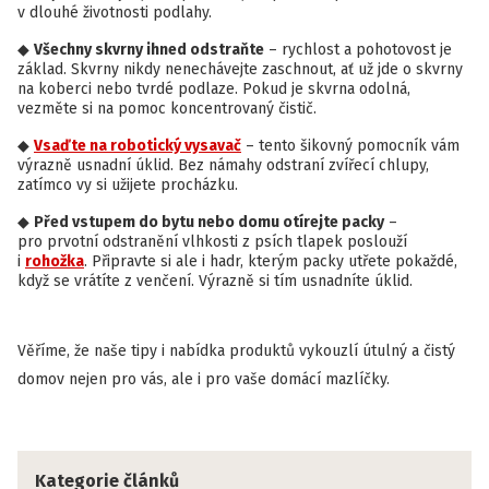
v dlouhé životnosti podlahy.
Všechny skvrny ihned odstraňte
– rychlost a pohotovost je
základ. Skvrny nikdy nenechávejte zaschnout, ať už jde o skvrny
na koberci nebo tvrdé podlaze. Pokud je skvrna odolná,
vezměte si na pomoc koncentrovaný čistič.
Vsaďte na robotický vysava
č
– tento šikovný pomocník vám
výrazně usnadní úklid. Bez námahy odstraní zvířecí chlupy,
zatímco vy si užijete procházku.
Před vstupem do bytu nebo domu otírejte packy
–
pro prvotní odstranění vlhkosti z psích tlapek poslouží
i
rohožka
. Připravte si ale i hadr, kterým packy utřete pokaždé,
když se vrátíte z venčení. Výrazně si tím usnadníte úklid.
Věříme, že naše tipy i nabídka produktů vykouzlí útulný a čistý
domov nejen pro vás, ale i pro vaše domácí mazlíčky.
Kategorie článků