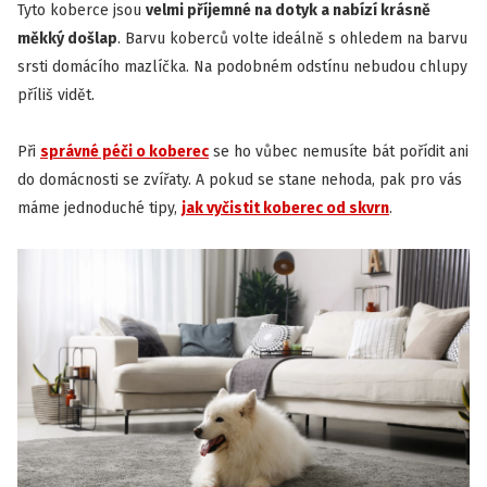
Tyto koberce jsou
velmi příjemné na dotyk a nabízí krásně
měkký došlap
. Barvu koberců volte ideálně s ohledem na barvu
srsti domácího mazlíčka. Na podobném odstínu nebudou chlupy
příliš vidět.
Při
správné péči o koberec
se ho vůbec nemusíte bát pořídit ani
do domácnosti se zvířaty. A pokud se stane nehoda, pak pro vás
máme jednoduché tipy,
jak vyčistit koberec od skvrn
.