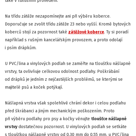
také v luxusním provedení.
Na třídu zátěže nezapomínejte ani při výběru koberce.
Doporučuje se zvolit třídu zátěže 23 nebo vyšší. Kromě bytových
koberců stojí za pozornost také
zátěžové koberce
. Ty si poradí
například s rušným kancelářským provozem, a proto odolají
i psím drápkům.
U PVC/lina a vinylových podlah se zaměřte na tloušťku nášlapné
vrstvy, ta ovlivňuje celkovou odolnost podlahy. Poškrábání
od drápků je jedním z nejčastějších problémů, se kterými se
majitelé psů a koček potýkají.
Nášlapná vrstva však spolehlivě chrání dekor i celou podlahu
před škrábanci a jiným mechanickým poškozením. Proto
při výběru podlahy pro psy a kočky věnujte
tloušťce nášlapné
vrstvy
dostatečnou pozornost. U vinylových podlah se setkáte
s tloušťkou nášlapné vrstvy od 0,30 mm do 0,55 mm, u PVC/lina