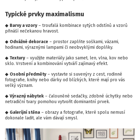
Typické prvky maximalismu
Barvy a vzory
– troufalá kombinace sytých odstínů a vzorů
přináší nečekanou hravost.
Odvážné dekorace
– prostor zaplňte soškami, vázami,
hodinami, výraznými lampami či neobvyklými doplňky.
Textury
– využijte materiály jako samet, len, vlna, kov nebo
sklo. Vrstvení a kombinování vytváří zajímavý efekt.
Osobní předměty
– vystavte si suvenýry z cest, rodinné
fotografie, knihy nebo dárky od blízkých, které mají pro vás
velký význam.
Výrazný nábytek
– čalouněné sedačky, zdobné úchytky nebo
netradiční tvary pomohou vytvořit dominantní prvek.
Galerijní stěna
– obrazy a fotografie, které spolu nemusí
dokonale ladit, ale vám dávají smysl.