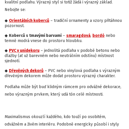
kvalitní podlahu. Výrazný styl si totiž žádá i výrazný základ.
Nebojte se:
Orientálních koberců
– tradiční ornamenty a vzory přitáhnou
pozornost.
Koberců s tmavými barvami
–
smaragdová
,
bordó
nebo
temně modrá vnese do prostoru hloubku.
PVC v unidekoru
– jednolitá podlaha v podobě betonu nebo
dlažby (ať už barevném nebo neutrálním odstínu) místnost
sjednotí.
Dřevěných dekorů
– PVC nebo vinylová podlaha s výrazným
dřevěným dekorem může dodat prostoru výrazný charakter.
Podlaha může být buď klidným rámcem pro odvážné dekorace,
nebo výrazným prvkem, který udá tón celé místnosti.
Maximalismus okouzlí každého, kdo touží po osobitém,
odvážném a živém interiéru. Podobně energicky působí i styly