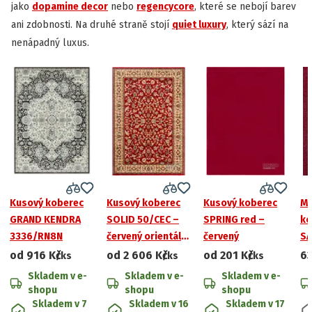
jako
dopamine decor
nebo
regencycore
, které se nebojí barev
ani zdobnosti. Na druhé straně stojí
quiet luxury
, který sází na
nenápadný luxus.
Kusový koberec
Kusový koberec
Kusový koberec
Me
GRAND KENDRA
SOLID 50/CEC –
SPRING red –
ko
3336/RN8N
červený orientální
červený
SA
vzor
če
od
916 Kč
od
2 606 Kč
od
201 Kč
63
/ks
/ks
/ks
Skladem v e-
Skladem v e-
Skladem v e-
shopu
shopu
shopu
Skladem v 7
Skladem v 16
Skladem v 17