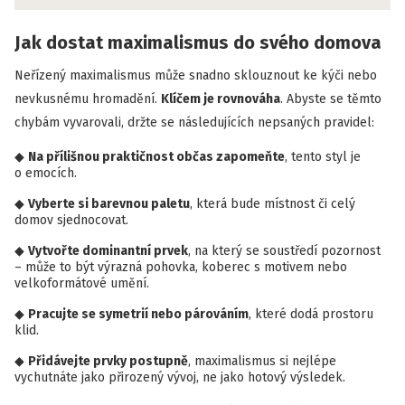
Jak dostat maximalismus do svého domova
Neřízený maximalismus může snadno sklouznout ke kýči nebo
nevkusnému hromadění.
Klíčem je rovnováha
. Abyste se těmto
chybám vyvarovali, držte se následujících nepsaných pravidel:
Na přílišnou praktičnost občas zapomeňte
, tento styl je
o emocích.
Vyberte si barevnou paletu
, která bude místnost či celý
domov sjednocovat.
Vytvořte dominantní prvek
, na který se soustředí pozornost
– může to být výrazná pohovka, koberec s motivem nebo
velkoformátové umění.
Pracujte se symetrií nebo párováním
, které dodá prostoru
klid.
Přidávejte prvky postupně
, maximalismus si nejlépe
vychutnáte jako přirozený vývoj, ne jako hotový výsledek.