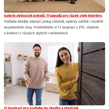
Galerie obývacích pokojů: 11 nápadů pro různé styly interiéru
Podlaha dokáže obývací pokoj zútulnit, opticky zvětšit i rozdělit
na jednotlivé zóny. Prohlédněte si 11 inspirací s PVC, vinylem
a koberci v různých stylech i velikostech.
12 inspirací pro podlahu do chodby a předsíně