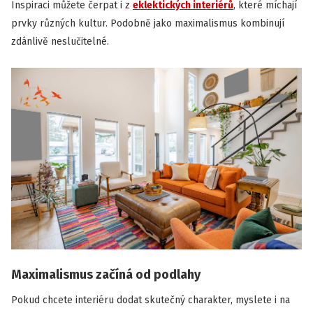
Inspiraci můžete čerpat i z
eklektických interiérů
, které míchají
prvky různých kultur. Podobně jako maximalismus kombinují
zdánlivě neslučitelné.
Maximalismus začíná od podlahy
Pokud chcete interiéru dodat skutečný charakter, myslete i na