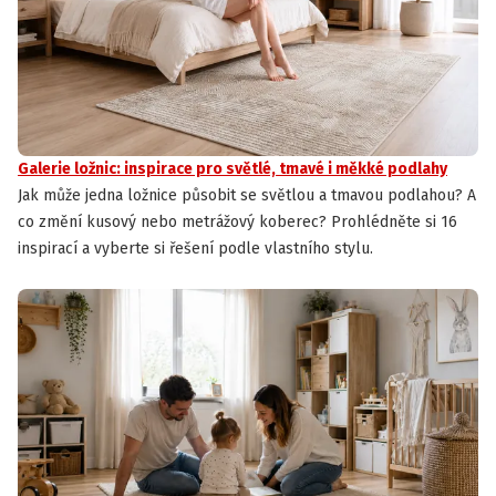
Galerie ložnic: inspirace pro světlé, tmavé i měkké podlahy
Jak může jedna ložnice působit se světlou a tmavou podlahou? A
co změní kusový nebo metrážový koberec? Prohlédněte si 16
inspirací a vyberte si řešení podle vlastního stylu.