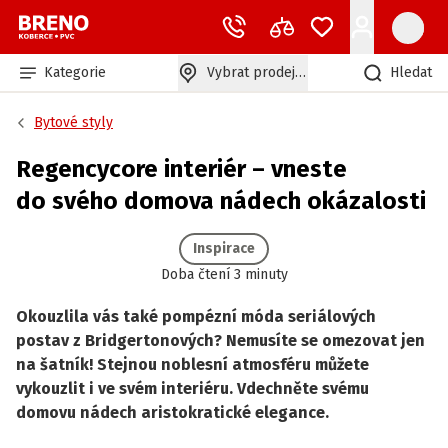
Kategorie
Vybrat prodejnu
Hledat
Bytové styly
Regencycore interiér – vneste
do svého domova nádech okázalosti
Inspirace
Doba čtení 3 minuty
Okouzlila vás také pompézní móda seriálových
postav z Bridgertonových? Nemusíte se omezovat jen
na šatník! Stejnou noblesní atmosféru můžete
vykouzlit i ve svém interiéru. Vdechněte svému
domovu nádech aristokratické elegance.