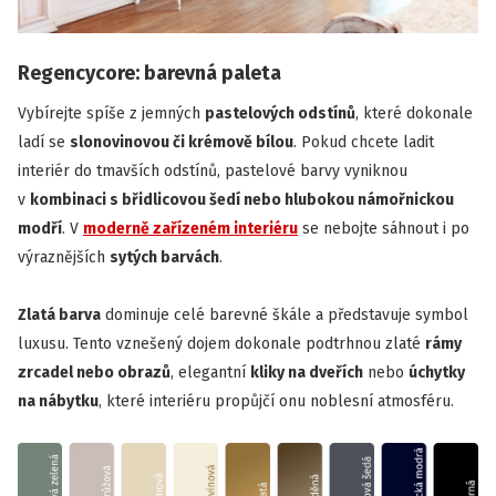
Regencycore: barevná paleta
Vybírejte spíše z jemných
pastelových odstínů
, které dokonale
ladí se
slonovinovou či krémově bílou
. Pokud chcete ladit
interiér do tmavších odstínů, pastelové barvy vyniknou
v
kombinaci s břidlicovou šedí nebo hlubokou námořnickou
modří
. V
moderně zařízeném interiéru
se nebojte sáhnout i po
výraznějších
sytých barvách
.
Zlatá barva
dominuje celé barevné škále a představuje symbol
luxusu. Tento vznešený dojem dokonale podtrhnou zlaté
rámy
zrcadel nebo obrazů
, elegantní
kliky na dveřích
nebo
úchytky
na nábytku
, které interiéru propůjčí onu noblesní atmosféru.