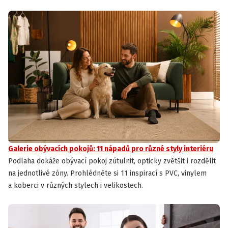
Galerie obývacích pokojů: 11 nápadů pro různé styly interiéru
Podlaha dokáže obývací pokoj zútulnit, opticky zvětšit i rozdělit
na jednotlivé zóny. Prohlédněte si 11 inspirací s PVC, vinylem
a koberci v různých stylech i velikostech.