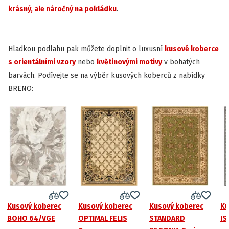
krásný, ale náročný na pokládku
.
Hladkou podlahu pak můžete doplnit o luxusní
kusové koberce
s orientálními vzory
nebo
květinovými motivy
v bohatých
barvách. Podívejte se na výběr kusových koberců z nabídky
BRENO:
Kusový koberec
Kusový koberec
Kusový koberec
Ku
BOHO 64/VGE
OPTIMAL FELIS
STANDARD
IS