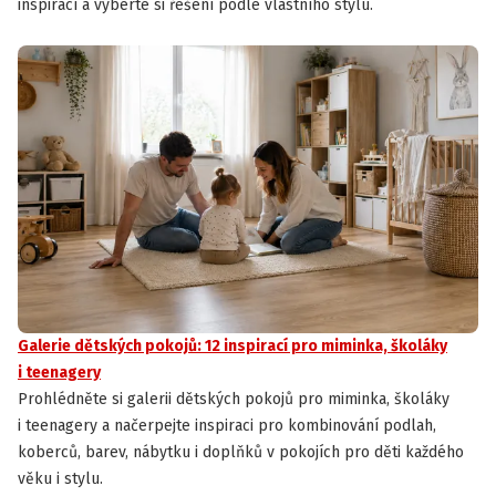
inspirací a vyberte si řešení podle vlastního stylu.
Galerie dětských pokojů: 12 inspirací pro miminka, školáky
i teenagery
Prohlédněte si galerii dětských pokojů pro miminka, školáky
i teenagery a načerpejte inspiraci pro kombinování podlah,
koberců, barev, nábytku i doplňků v pokojích pro děti každého
věku i stylu.