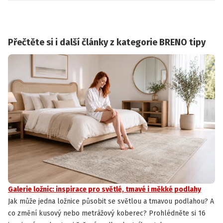
Přečtěte si i další články z kategorie BRENO tipy
Galerie ložnic: inspirace pro světlé, tmavé i měkké podlahy
Jak může jedna ložnice působit se světlou a tmavou podlahou? A
co změní kusový nebo metrážový koberec? Prohlédněte si 16