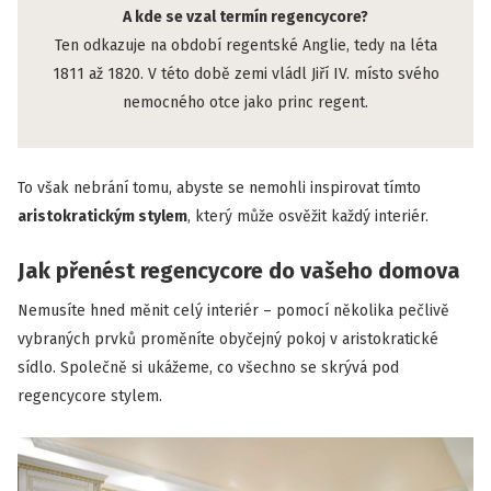
A kde se vzal termín regencycore?
Ten odkazuje na období regentské Anglie, tedy na léta
1811 až 1820. V této době zemi vládl Jiří IV. místo svého
nemocného otce jako princ regent.
To však nebrání tomu, abyste se nemohli inspirovat tímto
aristokratickým stylem
, který může osvěžit každý interiér.
Jak přenést regencycore do vašeho domova
Nemusíte hned měnit celý interiér – pomocí několika pečlivě
vybraných prvků proměníte obyčejný pokoj v aristokratické
sídlo. Společně si ukážeme, co všechno se skrývá pod
regencycore stylem.