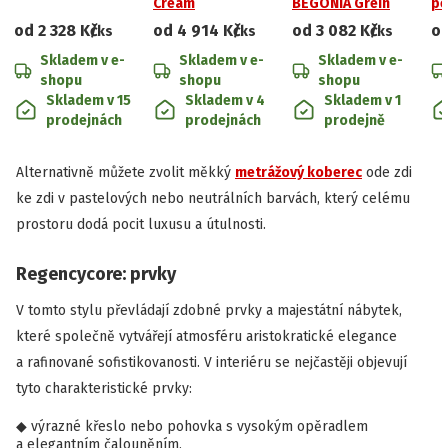
Cream
BEGONIA Grein
pe
od
2 328 Kč
od
4 914 Kč
od
3 082 Kč
o
/ks
/ks
/ks
Skladem v e-
Skladem v e-
Skladem v e-
shopu
shopu
shopu
Skladem v 15
Skladem v 4
Skladem v 1
prodejnách
prodejnách
prodejně
Alternativně můžete zvolit měkký
metrážový koberec
ode zdi
ke zdi v pastelových nebo neutrálních barvách, který celému
prostoru dodá pocit luxusu a útulnosti.
Regencycore: prvky
V tomto stylu převládají zdobné prvky a majestátní nábytek,
které společně vytvářejí atmosféru aristokratické elegance
a rafinované sofistikovanosti. V interiéru se nejčastěji objevují
tyto charakteristické prvky:
výrazné křeslo nebo pohovka s vysokým opěradlem
a elegantním čalouněním,