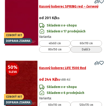
Kusový koberec SPRING red – červený
od
201 Kč
/ks
Skladem v e-shopu
Skladem v 17 prodejnách
CENOVÝ HIT
Varianta
:
DOPRAVA ZDARMA
40x60 cm
60x110 cm
80x150 cm
Další
50
%
Kusový koberec LIFE 1500 Red
SLEVA
od
244 Kč
/ks
488 Kč
Skladem v e-shopu
Skladem v 6 prodejnách
CENOVÝ HIT
Varianta
:
DOPRAVA ZDARMA
60x110 cm
120x170 cm