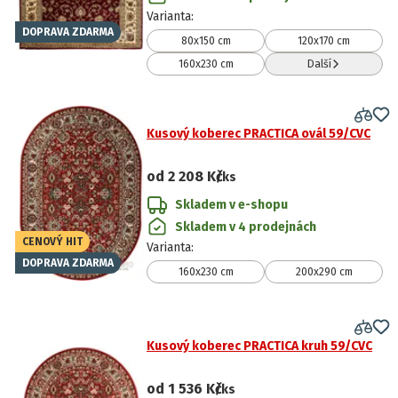
Varianta
:
DOPRAVA ZDARMA
80x150 cm
120x170 cm
160x230 cm
Další
Kusový koberec PRACTICA ovál 59/CVC
od
2 208 Kč
/ks
Skladem v e-shopu
Skladem v 4 prodejnách
CENOVÝ HIT
Varianta
:
DOPRAVA ZDARMA
160x230 cm
200x290 cm
Kusový koberec PRACTICA kruh 59/CVC
od
1 536 Kč
/ks