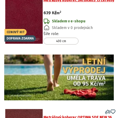
Metrážový koberec SATURNUS 15 červený
2
639 Kč
/
m
Skladem v e-shopu
Skladem v 0 prodejnách
CENOVÝ HIT
Šíře role
:
DOPRAVA ZDARMA
400 cm
Metrážový koberec OPTIMA SDE NEW 16