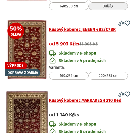
140x200 cm
Další
50
%
Kusový koberec JENEEN 482/C78R
SLEVA
od
5 903 Kč
/ks
11 806 Kč
Skladem v e-shopu
Skladem v 4 prodejnách
VÝPRODEJ
Varianta
:
DOPRAVA ZDARMA
160x235 cm
200x285 cm
Kusový koberec MARRAKESH 210 Red
od
1 140 Kč
/ks
Skladem v e-shopu
Skladem v 6 prodejnách