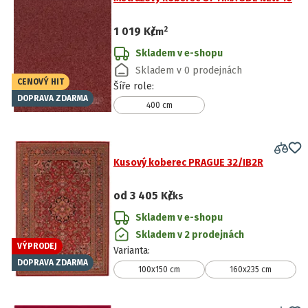
2
1 019 Kč
/
m
Skladem v e-shopu
Skladem v 0 prodejnách
CENOVÝ HIT
Šíře role
:
DOPRAVA ZDARMA
400 cm
Kusový koberec PRAGUE 32/IB2R
od
3 405 Kč
/ks
Skladem v e-shopu
Skladem v 2 prodejnách
VÝPRODEJ
Varianta
:
DOPRAVA ZDARMA
100x150 cm
160x235 cm