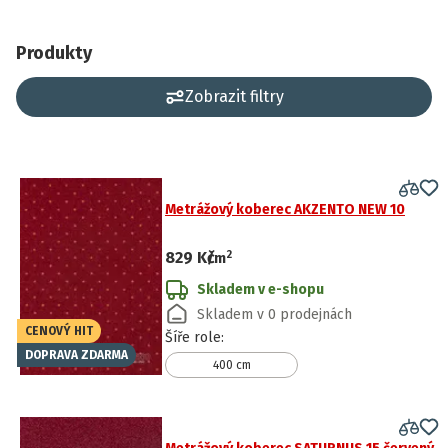
Produkty
Zobrazit filtry
Metrážový koberec AKZENTO NEW 10
2
829 Kč
/
m
Skladem v e-shopu
Skladem v 0 prodejnách
CENOVÝ HIT
Šíře role
:
DOPRAVA ZDARMA
400 cm