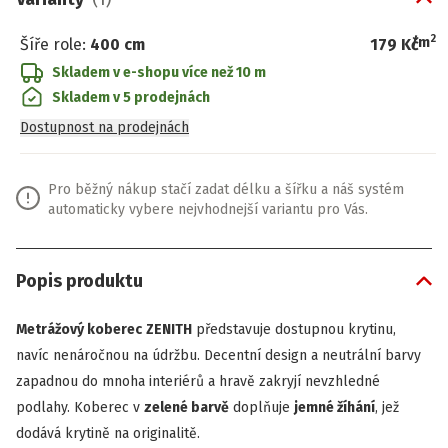
2
/
m
Šíře role
:
400 cm
179 Kč
Skladem v e-shopu
více než 10 m
Skladem v 5 prodejnách
Dostupnost na prodejnách
Pro běžný nákup stačí zadat délku a šířku a náš systém
automaticky vybere nejvhodnejší variantu pro Vás.
Popis produktu
Metrážový koberec
ZENITH
představuje dostupnou krytinu,
navíc nenáročnou na údržbu. Decentní design a neutrální barvy
zapadnou do mnoha interiérů a hravě zakryjí nevzhledné
podlahy. Koberec v
zelené barvě
doplňuje
jemné žíhání
, jež
dodává krytině na originalitě.