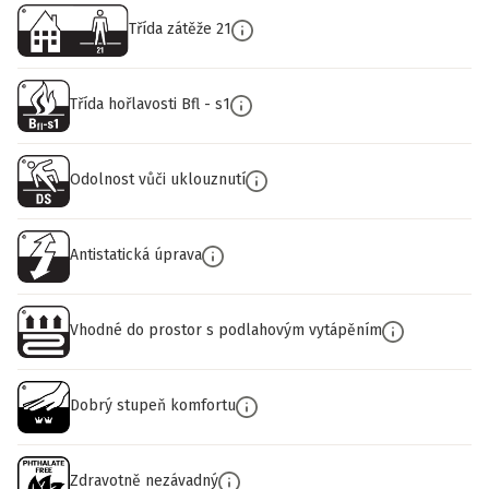
Třída zátěže 21
Třída hořlavosti Bfl - s1
Odolnost vůči uklouznutí
Antistatická úprava
Vhodné do prostor s podlahovým vytápěním
Dobrý stupeň komfortu
Zdravotně nezávadný