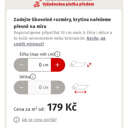
Vyžadována platba předem
Zadejte libovolné rozměry, krytinu nařežeme
přesně na míru
Doporučujeme připočítat 10 cm navíc k šířce i délce a
to kvůli nerovnostem nebo tolerancím.
Nevíte, jak
změřit místnost?
Šířka
(
max
400
cm
)
cm
Délka
cm
179 Kč
2
Cena za m
od
:
Jak se cena počítá?