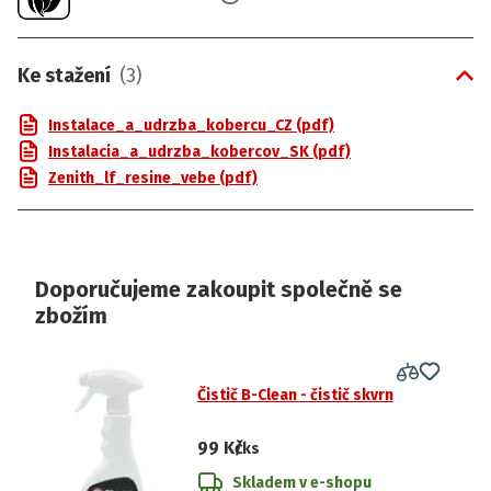
Ke stažení
(
3
)
Instalace_a_udrzba_kobercu_CZ (pdf)
Instalacia_a_udrzba_kobercov_SK (pdf)
Zenith_lf_resine_vebe (pdf)
Doporučujeme zakoupit společně se
zbožím
Čistič B-Clean - čistič skvrn
99 Kč
/ks
Skladem v e-shopu