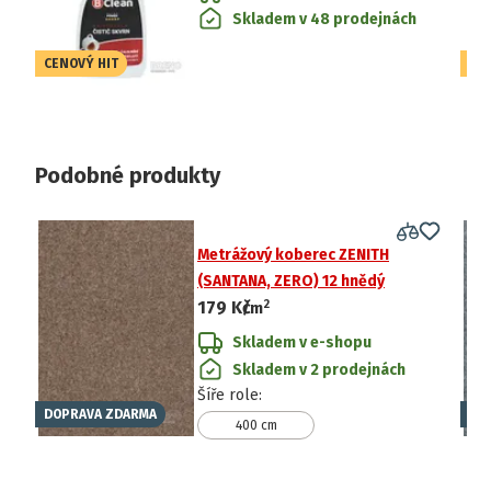
Skladem v 48 prodejnách
CENOVÝ HIT
CE
Podobné produkty
Metrážový koberec ZENITH
(SANTANA, ZERO) 12 hnědý
2
179 Kč
/
m
Skladem v e-shopu
Skladem v 2 prodejnách
Šíře role
:
DOPRAVA ZDARMA
DO
400 cm