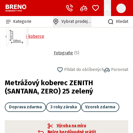
Kategorie
Vybrat prodejnu
Hledat
Zátěžové koberce
Fotografie
(
5
)
Přidat do oblíbených
Porovnat
Metrážový koberec ZENITH
(SANTANA, ZERO) 25 zelený
Doprava zdarma
3 roky záruka
Vzorek zdarma
Výroba na míru
Nelze bezdůvodně vrátit