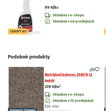
99 Kč
/ks
Skladem v e-shopu
Skladem v 48 prodejnách
CENOVÝ HIT
CE
Podobné produkty
Metrážový koberec ZENITH 12
hnědý
2
239 Kč
/
m
Skladem v e-shopu
Skladem v 10 prodejnách
Šíře role
:
DOPRAVA ZDARMA
DO