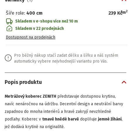
2
/
m
Šíře role
:
400 cm
239 Kč
Skladem v e-shopu
více než 10 m
Skladem v 22 prodejnách
Dostupnost na prodejnách
Pro běžný nákup stačí zadat délku a šířku a náš systém
automaticky vybere nejvhodnejší variantu pro Vás.
Popis produktu
Metrážový koberec
ZENITH
představuje dostupnou krytinu,
navíc nenáročnou na údržbu. Decentní design a neutrální barvy
zapadnou do mnoha interiérů a hravě zakryjí nevzhledné
podlahy. Koberec v
tmavě hnědé barvě
doplňuje
jemné žíhání
,
jež dodává krytině na originalitě.