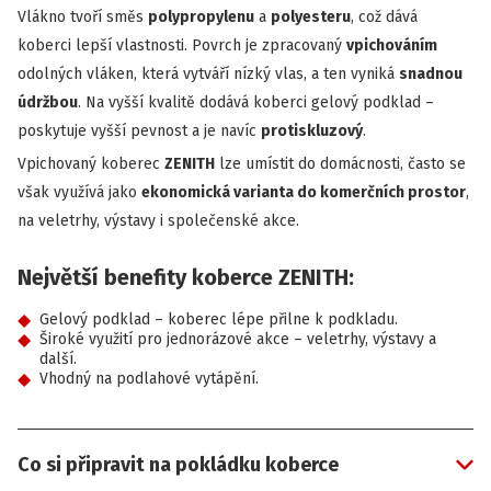
Vlákno tvoří směs
polypropylenu
a
polyesteru
, což dává
koberci lepší vlastnosti. Povrch je zpracovaný
vpichováním
odolných vláken, která vytváří nízký vlas, a ten vyniká
snadnou
údržbou
. Na vyšší kvalitě dodává koberci gelový podklad –
poskytuje vyšší pevnost a je navíc
protiskluzový
.
Vpichovaný koberec
ZENITH
lze umístit do domácnosti, často se
však využívá jako
ekonomická varianta do komerčních prostor
,
na veletrhy, výstavy i společenské akce.
Největší benefity koberce ZENITH:
Gelový podklad – koberec lépe přilne k podkladu.
Široké využití pro jednorázové akce – veletrhy, výstavy a
další.
Vhodný na podlahové vytápění.
Co si připravit na pokládku koberce