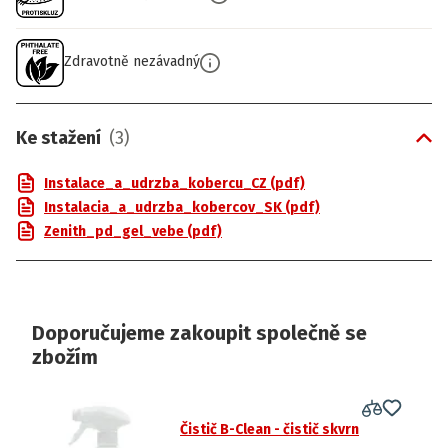
Zdravotně nezávadný
Ke stažení
(
3
)
Instalace_a_udrzba_kobercu_CZ (pdf)
Instalacia_a_udrzba_kobercov_SK (pdf)
Zenith_pd_gel_vebe (pdf)
Doporučujeme zakoupit společně se
zbožím
Čistič B-Clean - čistič skvrn