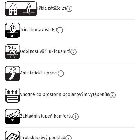
Třída zátěže 21
Třída hořlavosti Efl
Odolnost vůči uklouznutí
Antistatická úprava
Vhodné do prostor s podlahovým vytápěním
Základní stupeň komfortu
Protiskluzový podklad