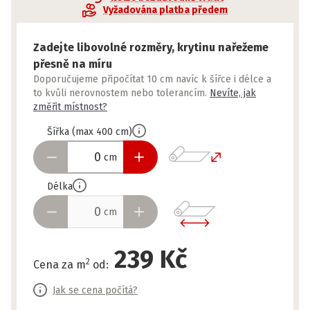
Vyžadována platba předem
Zadejte libovolné rozměry, krytinu nařežeme
přesně na míru
Doporučujeme připočítat 10 cm navíc k šířce i délce a
to kvůli nerovnostem nebo tolerancím.
Nevíte, jak
změřit místnost?
Šířka
(
max
400
cm
)
cm
Délka
cm
239 Kč
2
Cena za m
od
:
Jak se cena počítá?