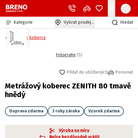
Kategorie
Vybrat prodejnu
Hledat
Zátěžové koberce
Fotografie
(
5
)
Přidat do oblíbených
Porovnat
Metrážový koberec ZENITH 80 tmavě
hnědý
Doprava zdarma
3 roky záruka
Vzorek zdarma
Výroba na míru
Nelze bezdůvodně vrátit