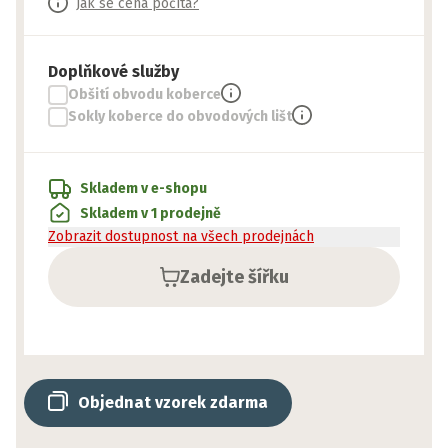
Jak se cena počítá?
Doplňkové služby
Obšití obvodu koberce
Sokly koberce do obvodových lišt
Skladem v e-shopu
Skladem v 1 prodejně
Zobrazit dostupnost na všech prodejnách
Zadejte šířku
Objednat vzorek zdarma