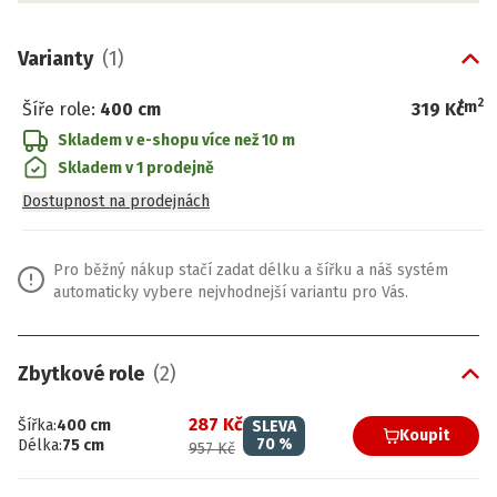
Varianty
(
1
)
2
/
m
Šíře role
:
400 cm
319 Kč
Skladem v e-shopu
více než 10 m
Skladem v 1 prodejně
Dostupnost na prodejnách
Pro běžný nákup stačí zadat délku a šířku a náš systém
automaticky vybere nejvhodnejší variantu pro Vás.
Zbytkové role
(
2
)
287 Kč
Šířka
:
400
cm
SLEVA
Koupit
70
%
Délka
:
75
cm
957 Kč