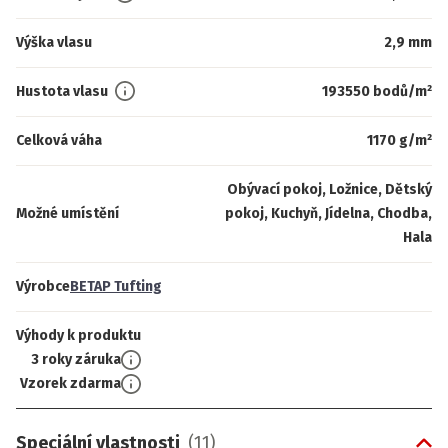
Výška vlasu
2,9 mm
Hustota vlasu
193550 bodů/m²
Celková váha
1170 g/m²
Obývací pokoj, Ložnice, Dětský
Možné umístění
pokoj, Kuchyň, Jídelna, Chodba,
Hala
Výrobce
BETAP Tufting
Výhody k produktu
3 roky záruka
Vzorek zdarma
Speciální vlastnosti
(
11
)