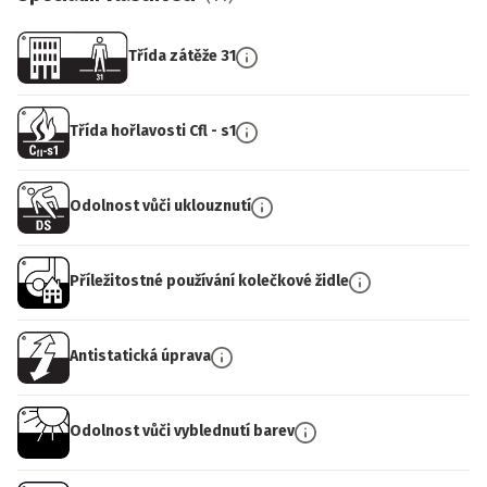
Třída zátěže 31
Třída hořlavosti Cfl - s1
Odolnost vůči uklouznutí
Příležitostné používání kolečkové židle
Antistatická úprava
Odolnost vůči vyblednutí barev