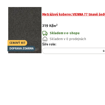
Metrážový koberec VIENNA 77 tmavě šedý
2
319 Kč
/
m
Skladem v e-shopu
Skladem v 0 prodejnách
CENOVÝ HIT
Šíře role
:
DOPRAVA ZDARMA
4