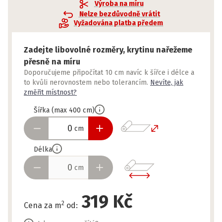
Výroba na míru
Nelze bezdůvodně vrátit
Vyžadována platba předem
Zadejte libovolné rozměry, krytinu nařežeme
přesně na míru
Doporučujeme připočítat 10 cm navíc k šířce i délce a
to kvůli nerovnostem nebo tolerancím.
Nevíte, jak
změřit místnost?
Šířka
(
max
400
cm
)
cm
Délka
cm
319 Kč
2
Cena za m
od
: