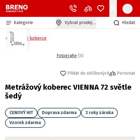
Kategorie
Vybrat prodejnu
Hledat
Zátěžové koberce
Fotografie
(
5
)
Přidat do oblíbených
Porovnat
Metrážový koberec VIENNA 72 světle
šedý
CENOVÝ HIT
Doprava zdarma
3 roky záruka
Vzorek zdarma