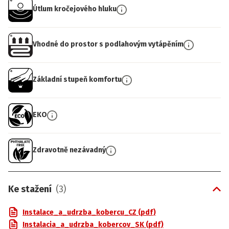
Útlum kročejového hluku
Vhodné do prostor s podlahovým vytápěním
Základní stupeň komfortu
EKO
Zdravotně nezávadný
Ke stažení
(
3
)
Instalace_a_udrzba_kobercu_CZ (pdf)
Instalacia_a_udrzba_kobercov_SK (pdf)