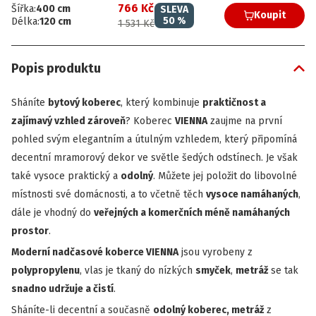
766 Kč
Šířka
:
400
cm
SLEVA
Koupit
50
%
Délka
:
120
cm
1 531 Kč
Popis produktu
Sháníte
bytový koberec
, který kombinuje
praktičnost a
zajímavý vzhled zároveň
? Koberec
VIENNA
zaujme na první
pohled svým elegantním a útulným vzhledem, který připomíná
decentní mramorový dekor ve světle šedých odstínech. Je však
také vysoce praktický a
odolný
. Můžete jej položit do libovolné
místnosti své domácnosti, a to včetně těch
vysoce namáhaných
,
dále je vhodný do
veřejných a komerčních méně namáhaných
prostor
.
Moderní nadčasové koberce VIENNA
jsou vyrobeny z
polypropylenu
, vlas je tkaný do nízkých
smyček
,
metráž
se tak
snadno udržuje a
čistí
.
Sháníte-li decentní a současně
odolný koberec, metráž
z