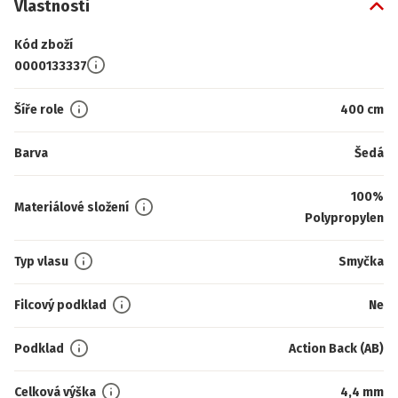
Vlastnosti
Kód zboží
0000133337
Šíře role
400 cm
Barva
Šedá
100%
Materiálové složení
Polypropylen
Typ vlasu
Smyčka
Filcový podklad
Ne
Podklad
Action Back (AB)
Celková výška
4,4 mm