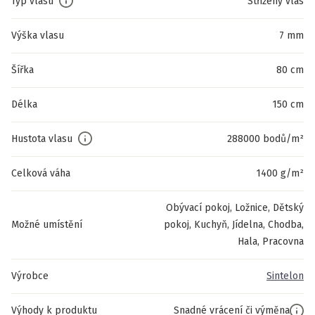
Typ vlasu
Střižený vlas
Výška vlasu
7 mm
Šířka
80 cm
Délka
150 cm
Hustota vlasu
288000 bodů/m²
Celková váha
1400 g/m²
Obývací pokoj, Ložnice, Dětský
Možné umístění
pokoj, Kuchyň, Jídelna, Chodba,
Hala, Pracovna
Výrobce
Sintelon
Výhody k produktu
Snadné vrácení či výměna