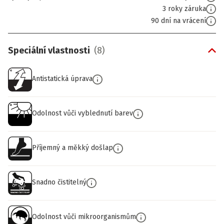
3 roky záruka
90 dní na vrácení
Speciální vlastnosti
(
8
)
Antistatická úprava
Odolnost vůči vyblednutí barev
Příjemný a měkký došlap
Snadno čistitelný
Odolnost vůči mikroorganismům