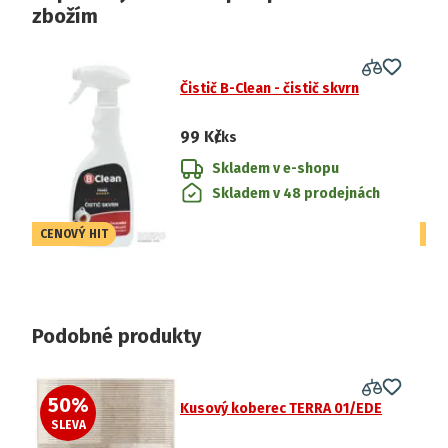
zbožím
Čistič B-Clean - čistič skvrn
99 Kč
/ks
Skladem v e-shopu
Skladem v 48 prodejnách
CENOVÝ HIT
CE
Podobné produkty
50
%
5
Kusový koberec TERRA 01/EDE
SLEVA
S