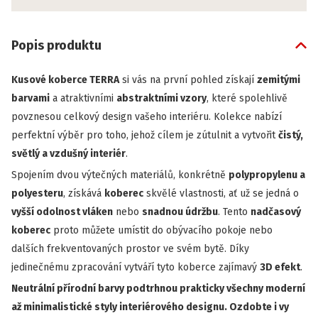
Popis produktu
Kusové koberce TERRA
si vás na první pohled získají
zemitými
barvami
a atraktivními
abstraktními vzory
, které spolehlivě
povznesou celkový design vašeho interiéru. Kolekce nabízí
perfektní výběr pro toho, jehož cílem je zútulnit a vytvořit
čistý,
světlý a vzdušný interiér
.
Spojením dvou výtečných materiálů, konkrétně
polypropylenu a
polyesteru
, získává
koberec
skvělé vlastnosti, ať už se jedná o
vyšší odolnost vláken
nebo
snadnou údržbu
. Tento
nadčasový
koberec
proto můžete umístit do obývacího pokoje nebo
dalších frekventovaných prostor ve svém bytě. Díky
jedinečnému zpracování vytváří tyto koberce zajímavý
3D efekt
.
Neutrální přírodní barvy podtrhnou prakticky všechny moderní
až minimalistické styly interiérového designu. Ozdobte i vy