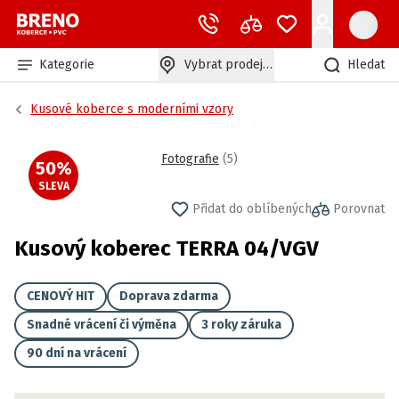
Kategorie
Vybrat prodejnu
Hledat
Kusové koberce s moderními vzory
Fotografie
(
5
)
50
%
SLEVA
Přidat do oblíbených
Porovnat
Kusový koberec TERRA 04/VGV
CENOVÝ HIT
Doprava zdarma
Snadné vrácení či výměna
3 roky záruka
90 dní na vrácení