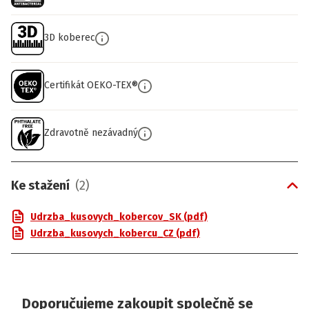
3D koberec
Certifikát OEKO-TEX®
Zdravotně nezávadný
Ke stažení
(
2
)
Udrzba_kusovych_kobercov_SK (pdf)
Udrzba_kusovych_kobercu_CZ (pdf)
Doporučujeme zakoupit společně se