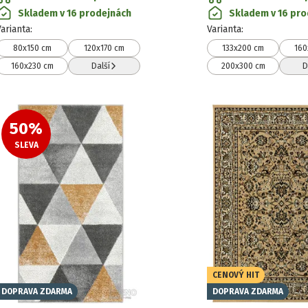
Skladem v 16 prodejnách
Skladem v 16 pro
Varianta
:
Varianta
:
80x150 cm
120x170 cm
133x200 cm
160
160x230 cm
Další
200x300 cm
D
50
%
SLEVA
CENOVÝ HIT
DOPRAVA ZDARMA
DOPRAVA ZDARMA