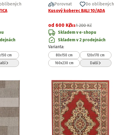
oblíbených
Porovnat
Do oblíbených
TICA
Kusový koberec BALI 10/ADA
od
600 Kč
/ks
1 200 Kč
pu
Skladem v e-shopu
odejnách
Skladem v 2 prodejnách
Varianta
:
x150 cm
80x150 cm
120x170 cm
alší
160x230 cm
Další