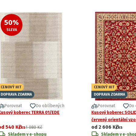
50
%
SLEVA
CENOVÝ HIT
CENOVÝ HIT
DOPRAVA ZDARMA
DOPRAVA ZDARMA
Porovnat
Do oblíbených
Porovnat
Do 
Kusový koberec TERRA 01/EDE
Kusový koberec SOLID
červený orientální vzo
od
540 Kč
od
2 606 Kč
/ks
1 080 Kč
/ks
Skladem v e-shopu
Skladem v e-sho