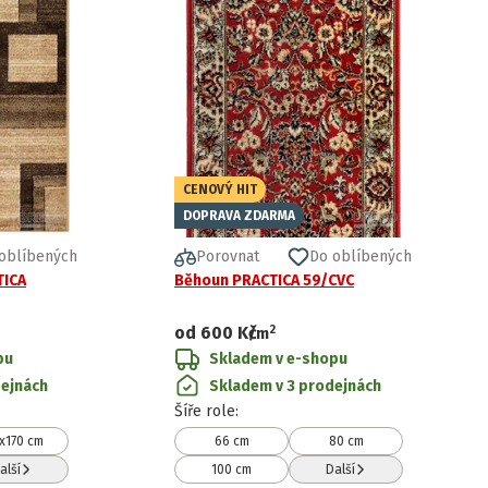
CENOVÝ HIT
DOPRAVA ZDARMA
oblíbených
Porovnat
Do oblíbených
TICA
Běhoun PRACTICA 59/CVC
2
od
600 Kč
/
m
pu
Skladem v e-shopu
dejnách
Skladem v 3 prodejnách
Šíře role
:
x170 cm
66 cm
80 cm
alší
100 cm
Další