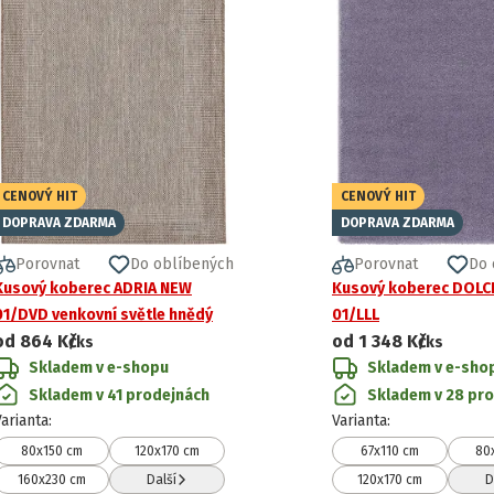
CENOVÝ HIT
CENOVÝ HIT
DOPRAVA ZDARMA
DOPRAVA ZDARMA
Porovnat
Do oblíbených
Porovnat
Do 
Kusový koberec ADRIA NEW
Kusový koberec DOLCE
01/DVD venkovní světle hnědý
01/LLL
od
864 Kč
od
1 348 Kč
/ks
/ks
Skladem v e-shopu
Skladem v e-sho
Skladem v 41 prodejnách
Skladem v 28 pr
Varianta
:
Varianta
:
80x150 cm
120x170 cm
67x110 cm
80
160x230 cm
Další
120x170 cm
D