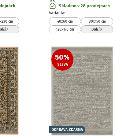
dejnách
Skladem v 28 prodejnách
Varianta
:
x230 cm
40x60 cm
80x150 cm
alší
120x170 cm
Další
50
%
SLEVA
DOPRAVA ZDARMA