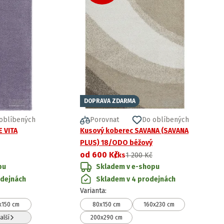
DOPRAVA ZDARMA
oblíbených
Porovnat
Do oblíbených
 VITA
Kusový koberec SAVANA (SAVANA
PLUS) 18/ODO béžový
od
600 Kč
/ks
1 200 Kč
pu
Skladem v e-shopu
odejnách
Skladem v 4 prodejnách
Varianta
:
x150 cm
80x150 cm
160x230 cm
alší
200x290 cm