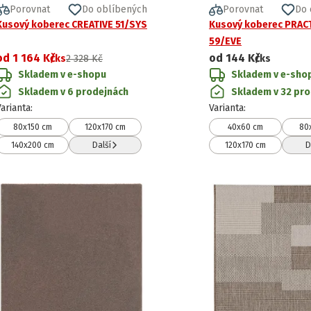
Porovnat
Do oblíbených
Porovnat
Do 
Kusový koberec CREATIVE 51/SYS
Kusový koberec PRAC
59/EVE
od
1 164 Kč
od
144 Kč
/ks
2 328 Kč
/ks
Skladem v e-shopu
Skladem v e-sho
Skladem v 6 prodejnách
Skladem v 32 pr
Varianta
:
Varianta
:
80x150 cm
120x170 cm
40x60 cm
80
140x200 cm
Další
120x170 cm
D