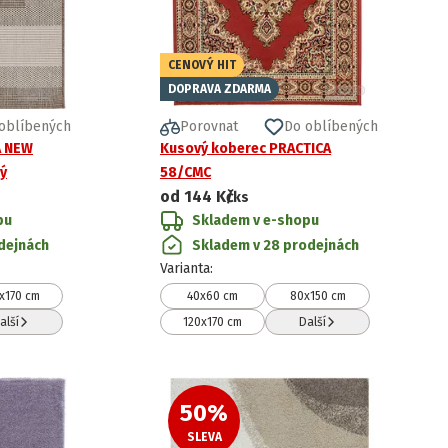
CENOVÝ HIT
DOPRAVA ZDARMA
oblíbených
Porovnat
Do oblíbených
A NEW
Kusový koberec PRACTICA
ý
58/CMC
od
144 Kč
/ks
pu
Skladem v e-shopu
dejnách
Skladem v 28 prodejnách
Varianta
:
x170 cm
40x60 cm
80x150 cm
alší
120x170 cm
Další
50
%
SLEVA