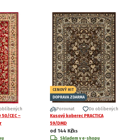
CENOVÝ HIT
DOPRAVA ZDARMA
oblíbených
Porovnat
Do oblíbených
 50/CEC –
Kusový koberec PRACTICA
r
59/DMD
od
144 Kč
/ks
pu
Skladem v e-shopu