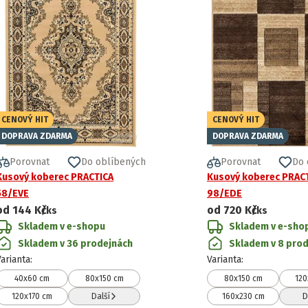
CENOVÝ HIT
CENOVÝ HIT
DOPRAVA ZDARMA
DOPRAVA ZDARMA
Porovnat
Do oblíbených
Porovnat
Do 
Kusový koberec PRACTICA
Kusový koberec PRAC
58/EVE
98/EDE
od
144 Kč
od
720 Kč
/ks
/ks
Skladem v e-shopu
Skladem v e-sho
Skladem v 36 prodejnách
Skladem v 8 pro
Varianta
:
Varianta
:
40x60 cm
80x150 cm
80x150 cm
120
120x170 cm
Další
160x230 cm
D