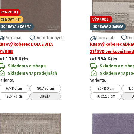
VÝPRODEJ
CENOVÝ HIT
VÝPRODEJ
DOPRAVA ZDARMA
DOPRAVA ZDARMA
Porovnat
Do oblíbených
Porovnat
Do 
Kusový koberec DOLCE VITA
Kusový koberec ADRI
01/BBB
31/DVD venkovní hněd
od
1 348 Kč
od
864 Kč
/ks
/ks
Skladem v e-shopu
Skladem v e-sho
Skladem v 17 prodejnách
Skladem v 13 pro
Varianta
:
Varianta
:
67x110 cm
80x150 cm
80x150 cm
120
120x170 cm
Další
160x230 cm
D