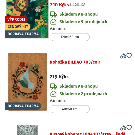
710 Kč
/ks
1 420 Kč
Skladem v e-shopu
VÝPRODEJ
Skladem v 9 prodejnách
CENOVÝ HIT
Varianta
:
DOPRAVA ZDARMA
120x160 cm
Rohožka BILBAO 703/coir
219 Kč
/ks
Skladem v e-shopu
Skladem v 2 prodejnách
Varianta
:
DOPRAVA ZDARMA
40x60 cm
Kusový koberec LUNA 107/grey – šedé