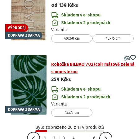
od
139 Kč
/ks
Skladem v e-shopu
Skladem v 2 prodejnách
VÝPRODEJ
Varianta
:
DOPRAVA ZDARMA
40x60 cm
45x75 cm
Rohožka BILBAO 702/coir mátově zelená
s monsterou
259 Kč
/ks
Skladem v e-shopu
Skladem v 2 prodejnách
Varianta
:
DOPRAVA ZDARMA
45x75 cm
Bylo zobrazeno 20 z 114 produktů
1
2
3
4
…
6