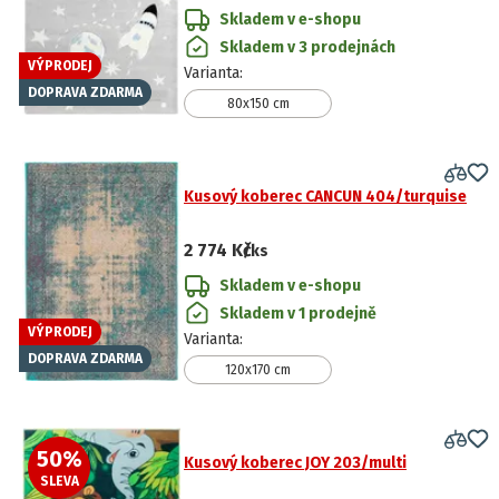
Skladem v e-shopu
Skladem v 3 prodejnách
VÝPRODEJ
Varianta
:
DOPRAVA ZDARMA
80x150 cm
Kusový koberec CANCUN 404/turquise
2 774 Kč
/ks
Skladem v e-shopu
Skladem v 1 prodejně
VÝPRODEJ
Varianta
:
DOPRAVA ZDARMA
120x170 cm
50
%
Kusový koberec JOY 203/multi
SLEVA