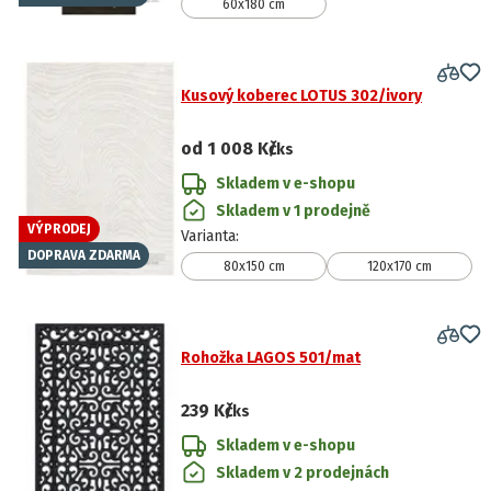
60x180 cm
Kusový koberec LOTUS 302/ivory
od
1 008 Kč
/ks
Skladem v e-shopu
Skladem v 1 prodejně
VÝPRODEJ
Varianta
:
DOPRAVA ZDARMA
80x150 cm
120x170 cm
Rohožka LAGOS 501/mat
239 Kč
/ks
Skladem v e-shopu
Skladem v 2 prodejnách