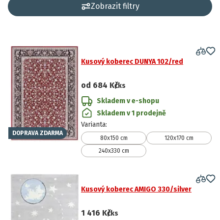
Zobrazit filtry
Kusový koberec DUNYA 102/red
od
684 Kč
/ks
Skladem v e-shopu
Skladem v 1 prodejně
Varianta
:
DOPRAVA ZDARMA
80x150 cm
120x170 cm
240x330 cm
Kusový koberec AMIGO 330/silver
1 416 Kč
/ks