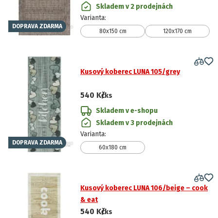
Skladem v 2 prodejnách
Varianta
:
DOPRAVA ZDARMA
80x150 cm
120x170 cm
Kusový koberec LUNA 105/grey
540 Kč
/ks
Skladem v e-shopu
Skladem v 3 prodejnách
Varianta
:
DOPRAVA ZDARMA
60x180 cm
Kusový koberec LUNA 106/beige – cook
& eat
540 Kč
/ks