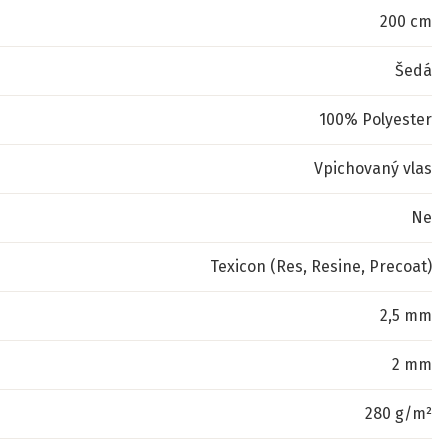
200 cm
Šedá
100% Polyester
Vpichovaný vlas
Ne
Texicon (Res, Resine, Precoat)
2,5 mm
2 mm
280 g/m²