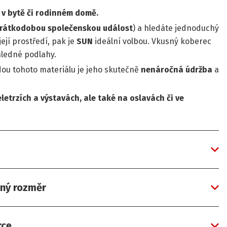
 v bytě či rodinném domě.
 krátkodobou společenskou událost
) a hledáte jednoduchý
její prostředí, pak je
SUN
ideální volbou. Vkusný koberec
hledné podlahy.
ou tohoto materiálu je jeho skutečně
nenáročná údržba
a
etrzích a výstavách, ale také na oslavách či ve
vný rozměr
rce