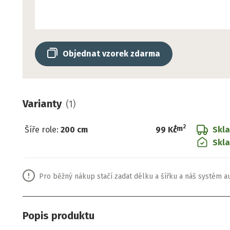
Objednat vzorek zdarma
Varianty
(
1
)
2
/
m
Šíře role
:
200 cm
99 Kč
Skl
Skla
Pro běžný nákup stačí zadat délku a šířku a náš systém a
Popis produktu