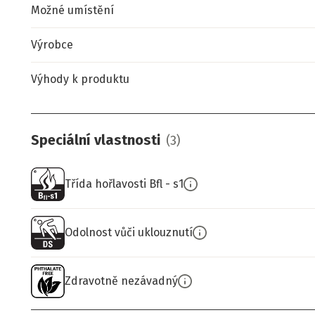
Možné umístění
Výrobce
Výhody k produktu
Speciální vlastnosti
(
3
)
Třída hořlavosti Bfl - s1
Odolnost vůči uklouznutí
Zdravotně nezávadný