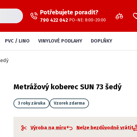
Potřebujete poradit?
790 422 042
PO–NE: 8:00–20:00
PVC / LINO
VINYLOVÉ PODLAHY
DOPLŇKY
šedý
Metrážový koberec SUN 73 šedý
3 roky záruka
Vzorek zdarma
Výroba na míru
Nelze bezdůvodně vrátit