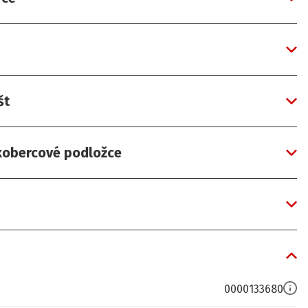
št
 kobercové podložce
0000133680