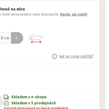
řesně na míru
to kvůli nerovnostem nebo tolerancím.
Nevíte, jak změřit
cm
Jak se cena počítá?
Skladem v e-shopu
Skladem v 5 prodejnách
Zobrazit dostupnost na všech prodejnách