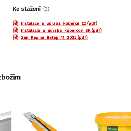
Ke stažení
(
3
)
Instalace_a_udrzba_kobercu_CZ (pdf)
Instalacia_a_udrzba_kobercov_SK (pdf)
Sun_Resine_Betap_11_2025 (pdf)
zbožím