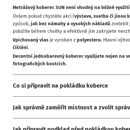
Metrážový koberec SUN není vhodný na běžné využití
Ovšem pokud chystáte akci (
výstavu, svatbu či jinou
způsob,
jak bez námahy a vysokých nákladů
zvelebit 
položíte během chvilky a efektivně jím zakryjete nevz
Vpichovaný vlas
je vyroben z
polyesteru.
Hlavní výhod
čištění
.
Decentní jednobarevný koberec využijete nejen na vel
fotografických koutcích.
Co si připravit na pokládku koberce
Jak správně zaměřit místnost a zvolit sprá
Jak připravit podklad před pokládkou kobe