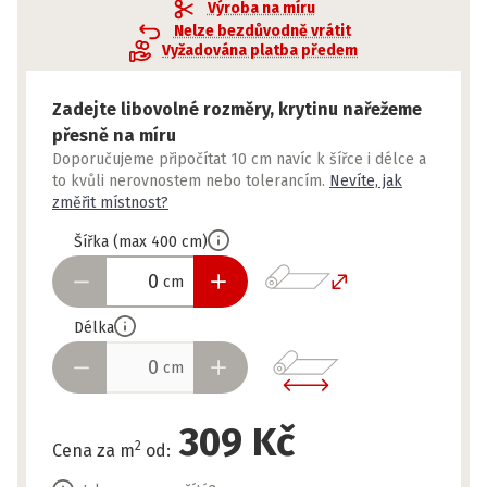
Výroba na míru
Nelze bezdůvodně vrátit
Vyžadována platba předem
Zadejte libovolné rozměry, krytinu nařežeme
přesně na míru
Doporučujeme připočítat 10 cm navíc k šířce i délce a
to kvůli nerovnostem nebo tolerancím.
Nevíte, jak
změřit místnost?
Šířka
(
max
400
cm
)
cm
Délka
cm
309 Kč
2
Cena za m
od
: