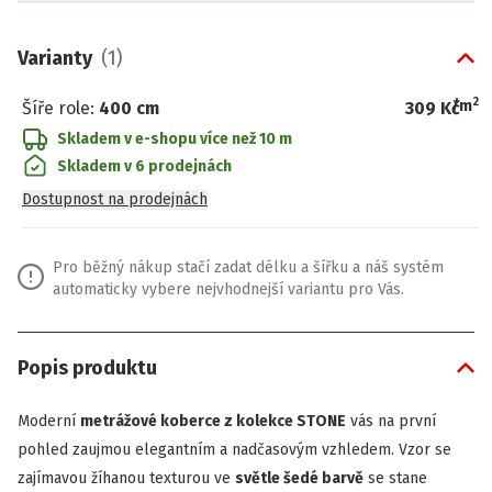
Varianty
(
1
)
2
/
m
Šíře role
:
400 cm
309 Kč
Skladem v e-shopu
více než 10 m
Skladem v 6 prodejnách
Dostupnost na prodejnách
Pro běžný nákup stačí zadat délku a šířku a náš systém
automaticky vybere nejvhodnejší variantu pro Vás.
Popis produktu
Moderní
metrážové koberce z kolekce STONE
vás na první
pohled zaujmou elegantním a nadčasovým vzhledem. Vzor se
zajímavou žíhanou texturou ve
světle šedé barvě
se stane