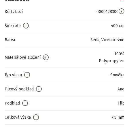
Kód zboží
0000128300
Šíře role
400 cm
Barva
Šedá, Vícebarevné
100%
Materiálové složení
Polypropylen
Typ vlasu
Smyčka
Filcový podklad
Ano
Podklad
Filc
Celková výška
7,5 mm