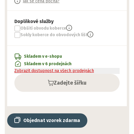
Jak se cena počítá?
Doplňkové služby
Obšití obvodu koberce
Sokly koberce do obvodových lišt
Skladem v e-shopu
Skladem v 6 prodejnách
Zobrazit dostupnost na všech prodejnách
Zadejte šířku
Objednat vzorek zdarma