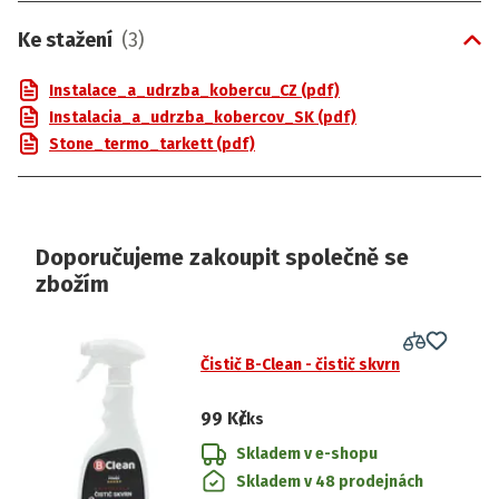
Ke stažení
(
3
)
Instalace_a_udrzba_kobercu_CZ (pdf)
Instalacia_a_udrzba_kobercov_SK (pdf)
Stone_termo_tarkett (pdf)
Doporučujeme zakoupit společně se
zbožím
Čistič B-Clean - čistič skvrn
99 Kč
/ks
Skladem v e-shopu
Skladem v 48 prodejnách