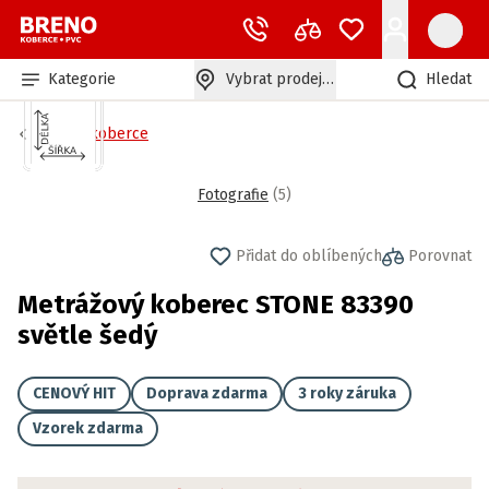
Kategorie
Vybrat prodejnu
Hledat
Bytové koberce
Fotografie
(
5
)
Přidat do oblíbených
Porovnat
Metrážový koberec STONE 83390
světle šedý
CENOVÝ HIT
Doprava zdarma
3 roky záruka
Vzorek zdarma