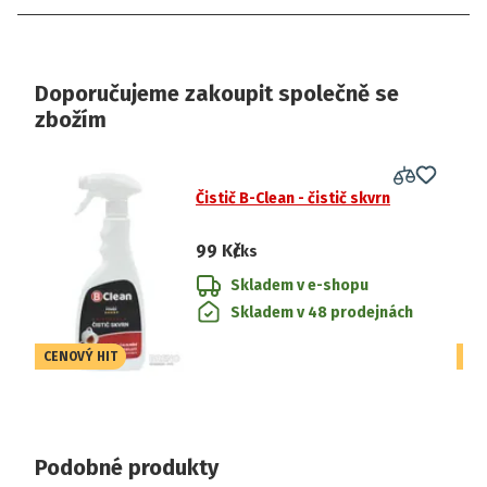
Doporučujeme zakoupit společně se
zbožím
Čistič B-Clean - čistič skvrn
99 Kč
/ks
Skladem v e-shopu
Skladem v 48 prodejnách
CENOVÝ HIT
CE
Podobné produkty