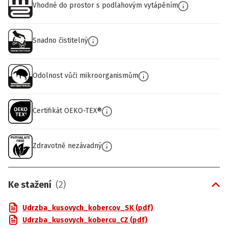
Vhodné do prostor s podlahovým vytápěním
Snadno čistitelný
Odolnost vůči mikroorganismům
Certifikát OEKO-TEX®
Zdravotně nezávadný
Ke stažení
(
2
)
Udrzba_kusovych_kobercov_SK (pdf)
Udrzba_kusovych_kobercu_CZ (pdf)