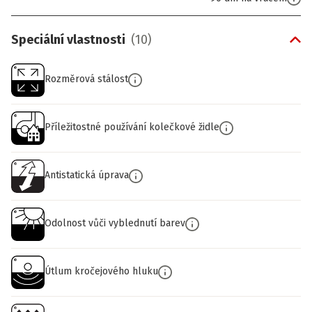
Speciální vlastnosti
(
10
)
Rozměrová stálost
Příležitostné používání kolečkové židle
Antistatická úprava
Odolnost vůči vyblednutí barev
Útlum kročejového hluku