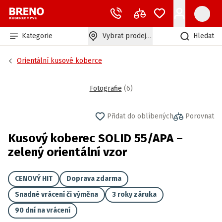
Kategorie
Vybrat prodejnu
Hledat
Orientální kusové koberce
Fotografie
(
6
)
Přidat do oblíbených
Porovnat
Kusový koberec SOLID 55/APA –
zelený orientální vzor
CENOVÝ HIT
Doprava zdarma
Snadné vrácení či výměna
3 roky záruka
90 dní na vrácení