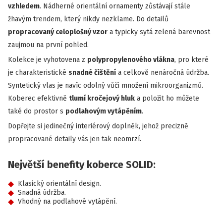
vzhledem
. Nádherné orientální ornamenty zůstávají stále
žhavým trendem, který nikdy nezklame. Do detailů
propracovaný celoplošný vzor
a typicky sytá zelená barevnost
zaujmou na první pohled.
Kolekce je vyhotovena z
polypropylenového vlákna
, pro které
je charakteristické
snadné čištění
a celkově nenáročná údržba.
Syntetický vlas je navíc odolný vůči množení mikroorganizmů.
Koberec efektivně
tlumí kročejový hluk
a položit ho můžete
také do prostor s
podlahovým vytápěním
.
Dopřejte si jedinečný interiérový doplněk, jehož precizně
propracované detaily vás jen tak neomrzí.
Největší benefity koberce SOLID:
Klasický orientální design.
Snadná údržba.
Vhodný na podlahové vytápění.