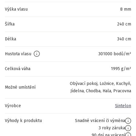
Výška vlasu
8 mm
Šířka
240 cm
Délka
340 cm
Hustota vlasu
301000 bodů/m²
Celková váha
1995 g/m²
Obývací pokoj, Ložnice, Kuchyň,
Možné umístění
Jídelna, Chodba, Hala, Pracovna
Výrobce
Sintelon
Výhody k produktu
Snadné vrácení či výměna
3 roky záruka
90 dní na vrácení