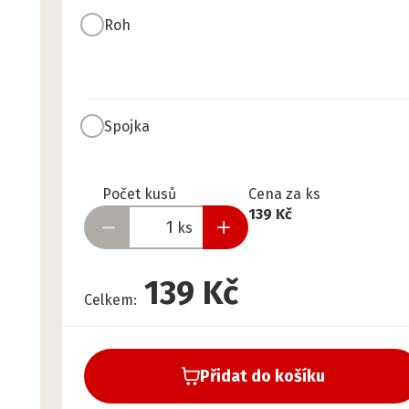
Roh
Spojka
Připraveno
Počet kusů
Cena za ks
139 Kč
ks
139 Kč
Celkem
:
Přidat do košíku