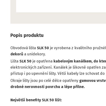
Popis produktu
Obvodová lišta
SLK 50
je vyrobena z kvalitního pružnéh
dekorů
a unidekory.
Lišta
SLK 50
je opatřena
kabelovým kanálkem, do kte
elektronických zařízení. Kanálek je šikovně opatřen 
přístup i po upevnění lišty. Větší kabely lze schovat d
Okraje lišty jsou po celé délce opatřeny
gumovou vrstvo
drobné nerovnosti povrchu a lépe přilne.
Největší benefity SLK 50 lišt: