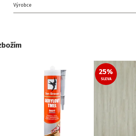
Výrobce
zbožím
25
%
SLEVA