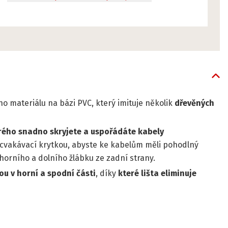
o materiálu na bázi PVC, který imituje několik
dřevěných
rého snadno skryjete a uspořádáte kabely
zacvakávací krytkou, abyste ke kabelům měli pohodlný
o horního a dolního žlábku ze zadní strany.
u v horní a spodní části
, díky
které lišta eliminuje