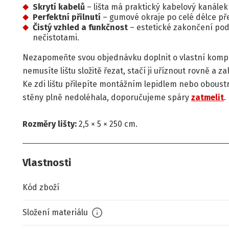
Skrytí kabelů
– lišta má praktický kabelový kanálek
Perfektní přilnutí
– gumové okraje po celé délce pře
Čistý vzhled a funkčnost
– estetické zakončení pod
nečistotami.
Nezapomeňte svou objednávku doplnit o vlastní kom
nemusíte lištu složitě řezat, stačí ji uříznout rovně a
Ke zdi lištu přilepíte montážním lepidlem nebo oboust
stěny plně nedoléhala, doporučujeme spáry
zatmelit
.
Rozměry lišty:
2,5 × 5 × 250 cm.
Vlastnosti
Kód zboží
Složení materiálu