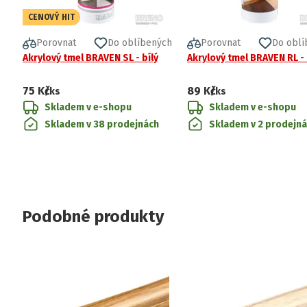
CENOVÝ HIT
Porovnat
Do oblíbených
Porovnat
Do oblí
Akrylový tmel BRAVEN SL - bílý
Akrylový tmel BRAVEN RL -
75 Kč
89 Kč
/ks
/ks
Skladem v e-shopu
Skladem v e-shopu
Skladem v 38 prodejnách
Skladem v 2 prodejn
Podobné produkty