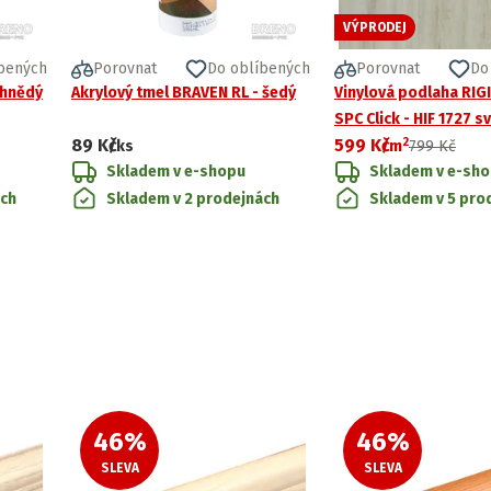
VÝPRODEJ
bených
Porovnat
Do oblíbených
Porovnat
Do
 hnědý
Akrylový tmel BRAVEN RL - šedý
Vinylová podlaha RIG
SPC Click - HIF 1727 s
2
89 Kč
599 Kč
béžové dřevo
/ks
/
m
799 Kč
Skladem v e-shopu
Skladem v e-sh
ách
Skladem v 2 prodejnách
Skladem v 5 pro
46
%
46
%
SLEVA
SLEVA