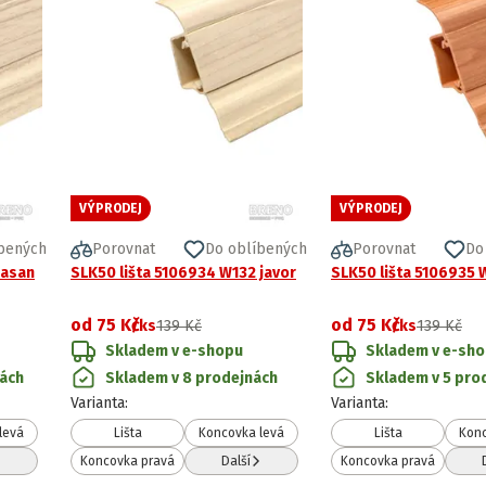
VÝPRODEJ
VÝPRODEJ
bených
Porovnat
Do oblíbených
Porovnat
Do
jasan
SLK50 lišta 5106934 W132 javor
SLK50 lišta 5106935 
od
75 Kč
od
75 Kč
/ks
139 Kč
/ks
139 Kč
Skladem v e-shopu
Skladem v e-sh
nách
Skladem v 8 prodejnách
Skladem v 5 pro
Varianta
:
Varianta
:
levá
Lišta
Koncovka levá
Lišta
Konc
Koncovka pravá
Další
Koncovka pravá