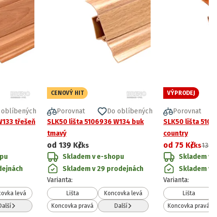
CENOVÝ HIT
VÝPRODEJ
 oblíbených
Porovnat
Do oblíbených
Porovnat
W133 třešeň
SLK50 lišta 5106936 W134 buk
SLK50 lišta 510
tmavý
country
od
139 Kč
od
75 Kč
/ks
/ks
139 
opu
Skladem v e-shopu
Skladem v 
dejnách
Skladem v 29 prodejnách
Skladem v 3
Varianta
:
Varianta
:
ovka levá
Lišta
Koncovka levá
Lišta
Další
Koncovka pravá
Další
Koncovka pravá