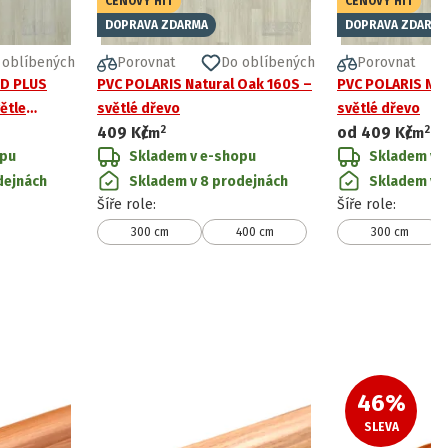
CENOVÝ HIT
CENOVÝ HIT
DOPRAVA ZDARMA
DOPRAVA ZDARMA
 oblíbených
Porovnat
Do oblíbených
Porovnat
ID PLUS
PVC POLARIS Natural Oak 160S –
PVC POLARIS Nat
větle
světlé dřevo
světlé dřevo
2
2
409 Kč
od
409 Kč
/
m
/
m
opu
Skladem v e-shopu
Skladem v 
dejnách
Skladem v 8 prodejnách
Skladem v 
Šíře role
:
Šíře role
:
300 cm
400 cm
300 cm
46
%
SLEVA