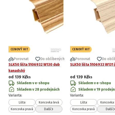
CENOVÝ HIT
CENOVÝ HIT
Porovnat
Do oblíbených
Porovnat
Do oblí
SLK50 lišta 5106932 W130 dub
SLK50 lišta 5106933 W131 
kanadský
od
139 Kč
od
139 Kč
/ks
/ks
Skladem v e-shopu
Skladem v e-shopu
Skladem v 28 prodejnách
Skladem v 19 prodej
Varianta
:
Varianta
:
Lišta
Koncovka levá
Lišta
Koncovka 
Koncovka pravá
Další
Koncovka pravá
Další