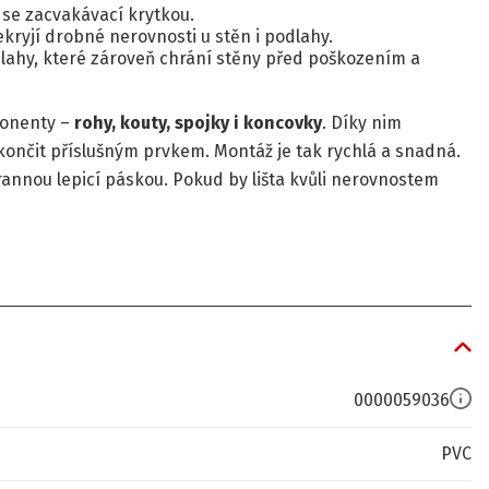
 se zacvakávací krytkou.
kryjí drobné nerovnosti u stěn i podlahy.
lahy, které zároveň chrání stěny před poškozením a
ponenty –
rohy, kouty, spojky i koncovky
. Díky nim
 zakončit příslušným prvkem. Montáž je tak rychlá a snadná.
rannou lepicí páskou. Pokud by lišta kvůli nerovnostem
0000059036
PVC