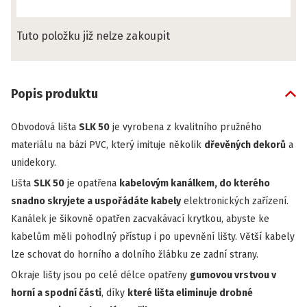
Tuto položku již nelze zakoupit
Popis produktu
Obvodová lišta
SLK 50
je vyrobena z kvalitního pružného
materiálu na bázi PVC, který imituje několik
dřevěných dekorů
a
unidekory.
Lišta
SLK 50
je opatřena
kabelovým kanálkem, do kterého
snadno skryjete a uspořádáte kabely
elektronických zařízení.
Kanálek je šikovně opatřen zacvakávací krytkou, abyste ke
kabelům měli pohodlný přístup i po upevnění lišty. Větší kabely
lze schovat do horního a dolního žlábku ze zadní strany.
Okraje lišty jsou po celé délce opatřeny
gumovou vrstvou v
horní a spodní části
, díky
které lišta eliminuje drobné