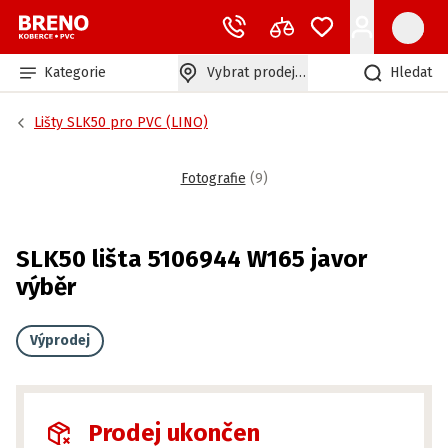
Kategorie
Vybrat prodejnu
Hledat
Lišty SLK50 pro PVC (LINO)
Fotografie
(
9
)
SLK50 lišta 5106944 W165 javor
výběr
Výprodej
Prodej ukončen