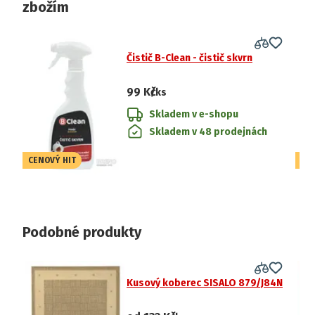
zbožím
Čistič B-Clean - čistič skvrn
99 Kč
/ks
Skladem v e-shopu
Skladem v 48 prodejnách
CENOVÝ HIT
CE
Podobné produkty
Kusový koberec SISALO 879/J84N