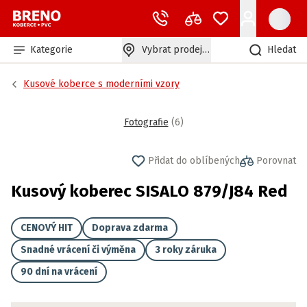
Kategorie
Vybrat prodejnu
Hledat
Kusové koberce s moderními vzory
Fotografie
(
6
)
Přidat do oblíbených
Porovnat
Kusový koberec SISALO 879/J84 Red
CENOVÝ HIT
Doprava zdarma
Snadné vrácení či výměna
3 roky záruka
90 dní na vrácení