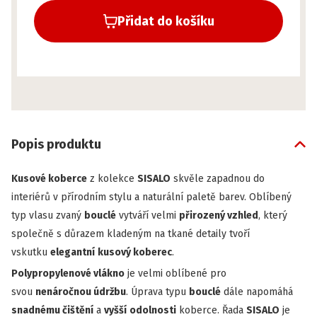
Přidat do košíku
Popis produktu
Kusové koberce
z kolekce
SISALO
skvěle zapadnou do
interiérů v přírodním stylu a naturální paletě barev. Oblíbený
typ vlasu zvaný
bouclé
vytváří velmi
přirozený vzhled
, který
společně s důrazem kladeným na tkané detaily tvoří
vskutku
elegantní
kusový koberec
.
Polypropylenové vlákno
je velmi oblíbené pro
svou
nenáročnou údržbu
. Úprava typu
bouclé
dále napomáhá
snadnému čištění
a
vyšší
odolnosti
koberce. Řada
SISALO
je