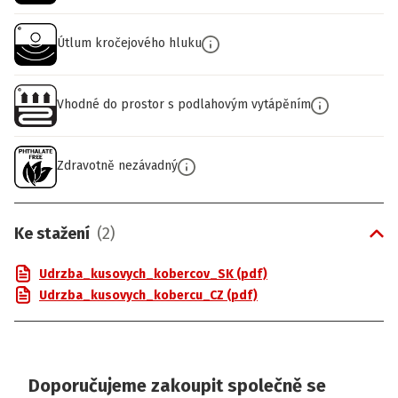
Útlum kročejového hluku
Vhodné do prostor s podlahovým vytápěním
Zdravotně nezávadný
Ke stažení
(
2
)
Udrzba_kusovych_kobercov_SK (pdf)
Udrzba_kusovych_kobercu_CZ (pdf)
Doporučujeme zakoupit společně se