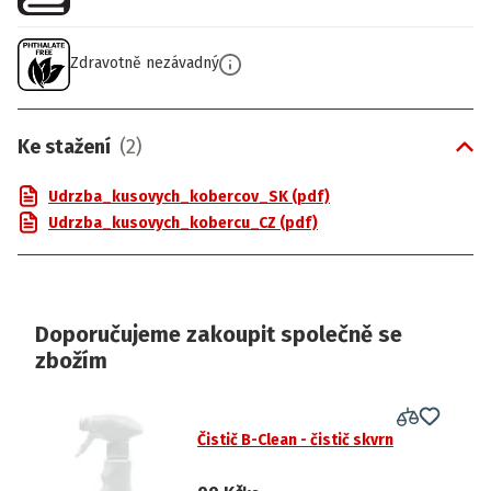
Zdravotně nezávadný
Ke stažení
(
2
)
Udrzba_kusovych_kobercov_SK (pdf)
Udrzba_kusovych_kobercu_CZ (pdf)
Doporučujeme zakoupit společně se
zbožím
Čistič B-Clean - čistič skvrn