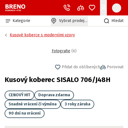
Kategorie
Vybrat prodejnu
Hledat
Kusové koberce s moderními vzory
Fotografie
(
6
)
Přidat do oblíbených
Porovnat
Kusový koberec SISALO 706/J48H
CENOVÝ HIT
Doprava zdarma
Snadné vrácení či výměna
3 roky záruka
90 dní na vrácení