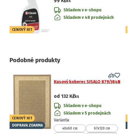
99 Kč
/ks
Skladem v e-shopu
Skladem v 48 prodejnách
CENOVÝ HIT
CE
Podobné produkty
Kusový koberec SISALO 879/J84N
od
132 Kč
/ks
Skladem v e-shopu
Skladem v 5 prodejnách
CENOVÝ HIT
CE
Varianta
:
DOPRAVA ZDARMA
DO
40x60 cm
67x120 cm