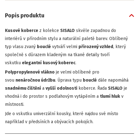
Popis produktu
Kusové koberce
z kolekce
SISALO
skvěle zapadnou do
interiérů v přírodním stylu a naturální paletě barev. Oblíbený
typ vlasu zvaný
bouclé
vytváří velmi
přirozený vzhled
, který
společně s důrazem kladeným na tkané detaily tvoří
vskutku
elegantní
kusový koberec
.
Polypropylenové vlákno
je velmi oblíbené pro
svou
nenáročnou údržbu
. Úprava typu
bouclé
dále napomáhá
snadnému čištění
a
vyšší
odolnosti
koberce. Řada
SISALO
je
vhodná i do prostor s podlahovým vytápěním a
tlumí hluk
v
místnosti.
Jde o vskutku univerzální kousky, které najdou své místo
například v předsíních a obývacích pokojích.