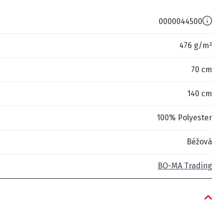
0000044500
476 g/m²
70 cm
140 cm
100% Polyester
Béžová
BO-MA Trading