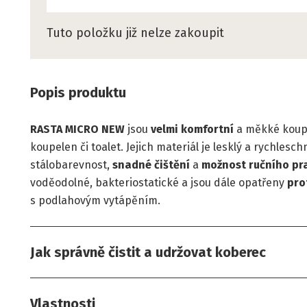
Tuto položku již nelze zakoupit
Popis produktu
RASTA MICRO NEW
jsou
velmi komfortní
a měkké koupe
koupelen či toalet. Jejich materiál je lesklý a rychles
stálobarevnost,
snadné čištění
a
možnost ručního pr
voděodolné, bakteriostatické a jsou dále opatřeny
pro
s podlahovým vytápěním.
Jak správně čistit a udržovat koberec
Vlastnosti