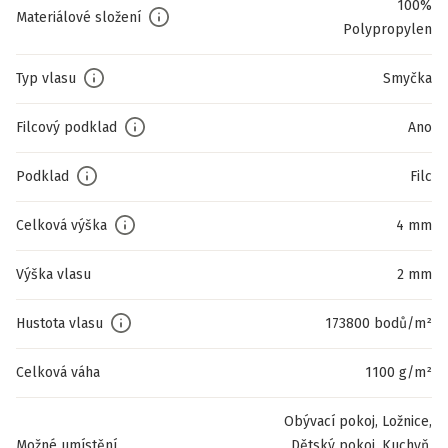
100%
Materiálové složení
Polypropylen
Typ vlasu
Smyčka
Filcový podklad
Ano
Podklad
Filc
Celková výška
4 mm
Výška vlasu
2 mm
Hustota vlasu
173800 bodů/m²
Celková váha
1100 g/m²
Obývací pokoj, Ložnice,
Možné umístění
Dětský pokoj, Kuchyň,