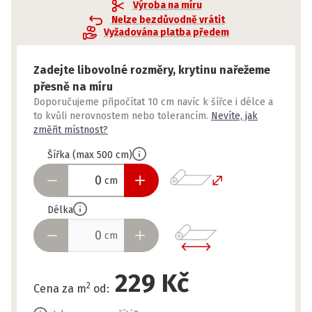
Výroba na míru
Nelze bezdůvodně vrátit
Vyžadována platba předem
Zadejte libovolné rozměry, krytinu nařežeme
přesně na míru
Doporučujeme připočítat 10 cm navíc k šířce i délce a
to kvůli nerovnostem nebo tolerancím.
Nevíte, jak
změřit místnost?
Šířka
(
max
500
cm
)
cm
Délka
cm
229 Kč
2
Cena za m
od
: