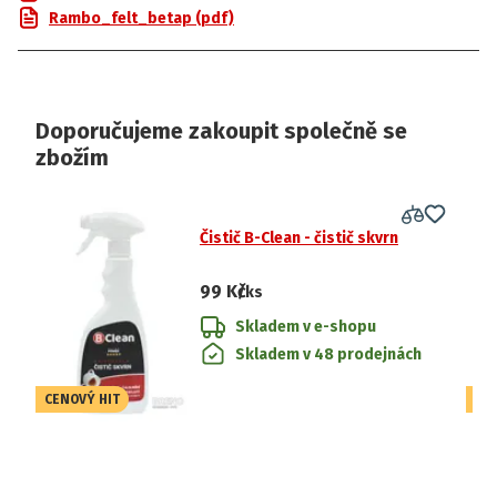
Rambo_felt_betap (pdf)
Doporučujeme zakoupit společně se
zbožím
Čistič B-Clean - čistič skvrn
99 Kč
/ks
Skladem v e-shopu
Skladem v 48 prodejnách
CENOVÝ HIT
CE