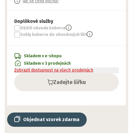
Jak se cena počítá?
Doplňkové služby
Obšití obvodu koberce
Sokly koberce do obvodových lišt
Skladem v e-shopu
Skladem v 3 prodejnách
Zobrazit dostupnost na všech prodejnách
Zadejte šířku
Objednat vzorek zdarma