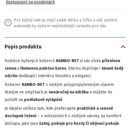
Dostupnost na prodejnách
Pro běžný nákup stačí zadat délku a šířku a náš systém
automaticky vybere nejvhodnejší variantu pro Vás.
Popis produktu
Kolekce bytových koberců
RAMBO-BET
si vás získá
příznivou
cenou
a
tlumenou paletou barev
, kterou doplňuje i
tmavě šedý
odstín
dodávající interiéru hloubku a eleganci.
Koberec
RAMBO-BET
s nízkým polypropylenovým vlasem
tkaným ve smyčkách je
nenáročný na údržbu
a můžete ho
položit na
podlahové vytápění
.
Je ideální volbou tam, kde preferujete
praktické a cenově
dostupné řešení
– v místnostech s nízkými nároky na komfort
došlapu, jako jsou
šatny, pokoje pro hosty či obývací pokoje
.