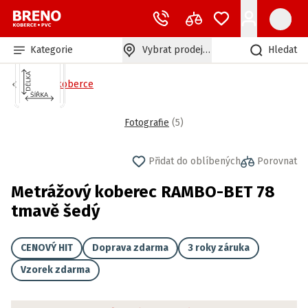
Kategorie
Vybrat prodejnu
Hledat
Bytové koberce
Fotografie
(
5
)
Přidat do oblíbených
Porovnat
Metrážový koberec RAMBO-BET 78
tmavě šedý
CENOVÝ HIT
Doprava zdarma
3 roky záruka
Vzorek zdarma