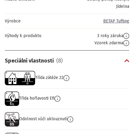
Jídelna
Výrobce
BETAP Tufting
Výhody k produktu
3 roky záruka
Vzorek zdarma
Speciální vlastnosti
(
8
)
Třída zátěže 22
Třída hořlavosti Efl
Odolnost vůči uklouznutí