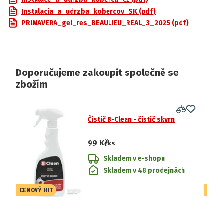
Instalacia_a_udrzba_kobercov_SK (pdf)
PRIMAVERA_gel_res_BEAULIEU_REAL_3_2025 (pdf)
Doporučujeme zakoupit společně se
zbožím
Čistič B-Clean - čistič skvrn
99 Kč
/ks
Skladem v e-shopu
Skladem v 48 prodejnách
CENOVÝ HIT
CE