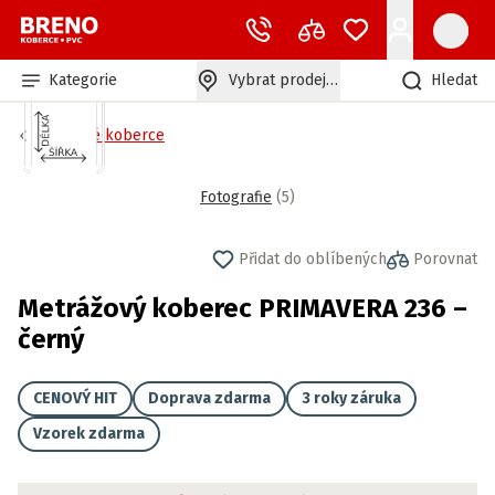
Kategorie
Vybrat prodejnu
Hledat
Zátěžové koberce
Fotografie
(
5
)
Přidat do oblíbených
Porovnat
Metrážový koberec PRIMAVERA 236 –
černý
CENOVÝ HIT
Doprava zdarma
3 roky záruka
Vzorek zdarma