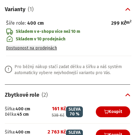
Varianty
(
1
)
2
/
m
Šíře role
:
400 cm
299 Kč
Skladem v e-shopu
více než 10 m
Skladem v 10 prodejnách
Dostupnost na prodejnách
Pro běžný nákup stačí zadat délku a šířku a náš systém
automaticky vybere nejvhodnejší variantu pro Vás.
Zbytkové role
(
2
)
161 Kč
Šířka
:
400
cm
SLEVA
Koupit
70
%
Délka
:
45
cm
538 Kč
2 763 Kč
Šířka
:
400
cm
SLEVA
Koupit