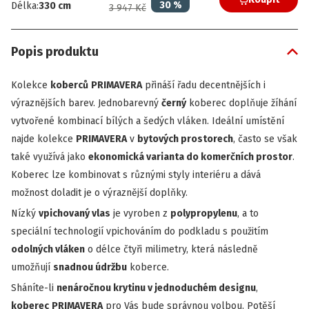
30
%
Délka
:
330
cm
3 947 Kč
Popis produktu
Kolekce
koberců
PRIMAVERA
přináší řadu decentnějších i
výraznějších barev. Jednobarevný
černý
koberec doplňuje žíhání
vytvořené kombinací bílých a šedých vláken. Ideální umístění
najde kolekce
PRIMAVERA
v
bytových prostorech
, často se však
také využívá jako
ekonomická varianta do komerčních prostor
.
Koberec lze kombinovat s různými styly interiéru a dává
možnost doladit je o výraznější doplňky.
Nízký
vpichovaný vlas
je vyroben z
polypropylenu
, a to
speciální technologií vpichováním do podkladu s použitím
odolných vláken
o délce čtyři milimetry, která následně
umožňují
snadnou údržbu
koberce.
Sháníte-li
nenáročnou krytinu v jednoduchém designu
,
koberec
PRIMAVERA
pro Vás bude správnou volbou. Potěší