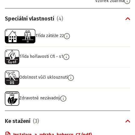
Vzorek zdarma
Speciální vlastnosti
(
4
)
Třída zátěže 22
Třída hořlavosti Cfl - s1
Odolnost vůči uklouznutí
Zdravotně nezávadný
Ke stažení
(
3
)
Instalace_a_udrzba_kobercu_CZ (pdf)