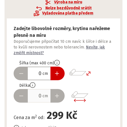
Výroba na míru
Nelze bezdůvodně vrátit
Vyžadována platba předem
Zadejte libovolné rozměry, krytinu nařežeme
přesně na míru
Doporučujeme připočítat 10 cm navíc k šířce i délce a
to kvůli nerovnostem nebo tolerancím.
Nevíte, jak
změřit místnost?
Šířka
(
max
400
cm
)
cm
Délka
cm
299 Kč
2
Cena za m
od
: