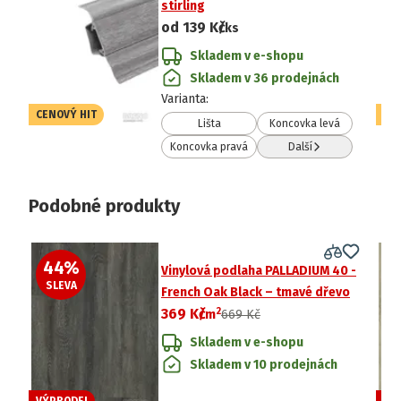
stirling
od
139 Kč
/ks
Skladem v e-shopu
Skladem v 36 prodejnách
Varianta
:
CENOVÝ HIT
CE
Lišta
Koncovka levá
Koncovka pravá
Další
Podobné produkty
44
%
4
Vinylová podlaha PALLADIUM 40 -
SLEVA
S
French Oak Black – tmavé dřevo
2
369 Kč
/
m
669 Kč
Skladem v e-shopu
Skladem v 10 prodejnách