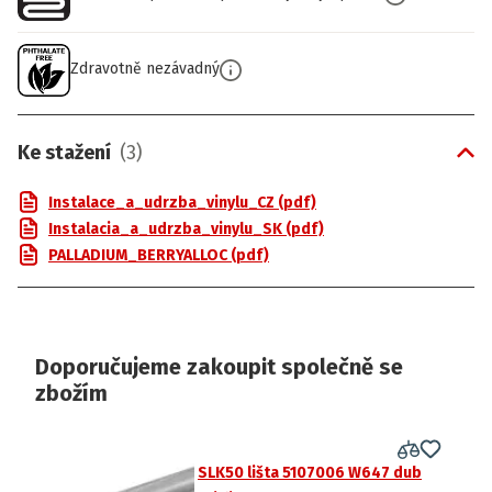
Zdravotně nezávadný
Ke stažení
(
3
)
Instalace_a_udrzba_vinylu_CZ (pdf)
Instalacia_a_udrzba_vinylu_SK (pdf)
PALLADIUM_BERRYALLOC (pdf)
Doporučujeme zakoupit společně se
zbožím
SLK50 lišta 5107006 W647 dub