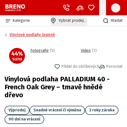
Kategorie
Vybrat prodejnu
Hledat
Vinylové podlahy lepené
Fotografie
(
5
)
Video
(
1
)
44
%
SLEVA
Přidat do oblíbených
Porovnat
Vinylová podlaha PALLADIUM 40 -
French Oak Grey – tmavě hnědé
dřevo
Výprodej
Snadné vrácení či výměna
3 roky záruka
90 dní na vrácení