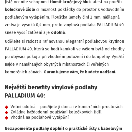
Jistě oceníte schopnost
tlumit kročejový hluk
, atest na použití
kolečkové
židle
či možnost pokládky do prostor s vodovodním
podlahovým vytápěním. Tloušťka lamely činí 2 mm, nášlapná
vrstva je vysoká 0,4 mm, proto vinylová podlaha PALLADIUM 40
snese vyšší zatížení a je
odolná
.
Udělejte si radost s rafinovanou elegantní podlahovou krytinou
PALLADIUM 40, která se hodí kamkoli ve vašem bytě od chodby
po obývací pokoj a při vhodném položení i do koupelny. Využití
najde v namáhaných obytných místnostech či veřejných
komerčních zónách.
Garantujeme vám, že budete nadšení.
Největší benefity vinylové podlahy
PALLADIUM 40:
Velmi odolná – použijete ji doma i v komerčních prostorách.
Zvládne každodenní používání kolečkových židlí.
Vhodná na podlahové vytápění.
Nezapomeňte podlahy doplnit o praktické lišty s kabelovým