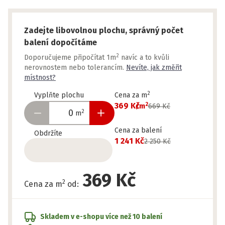
Zadejte libovolnou plochu, správný počet
balení dopočítáme
2
Doporučujeme připočítat 1m
navíc a to kvůli
nerovnostem nebo tolerancím.
Nevíte, jak změřit
místnost?
2
Vyplňte plochu
Cena za m
2
369 Kč
/
m
669 Kč
2
m
Cena za balení
Obdržíte
1 241 Kč
2 250 Kč
369 Kč
2
Cena za m
od
:
Skladem v e-shopu
více než 10 balení