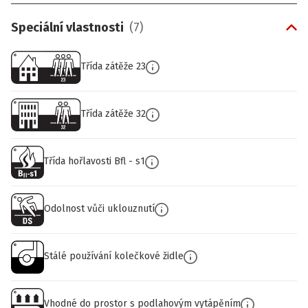
Speciální vlastnosti
(
7
)
Třída zátěže 23
Třída zátěže 32
Třída hořlavosti Bfl - s1
Odolnost vůči uklouznutí
Stálé používání kolečkové židle
Vhodné do prostor s podlahovým vytápěním