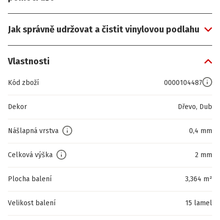
Jak správně udržovat a čistit vinylovou podlahu
Vlastnosti
Kód zboží
0000104487
Dekor
Dřevo, Dub
Nášlapná vrstva
0,4 mm
Celková výška
2 mm
Plocha balení
3,364 m²
Velikost balení
15 lamel