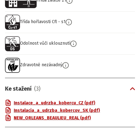
Třída zátěže 21
Třída hořlavosti Cfl - s1
Odolnost vůči uklouznutí
Zdravotně nezávadný
Ke stažení
(
3
)
Instalace_a_udrzba_kobercu_CZ (pdf)
Instalacia_a_udrzba_kobercov_SK (pdf)
NEW_ORLEANS_BEAULIEU_REAL (pdf)