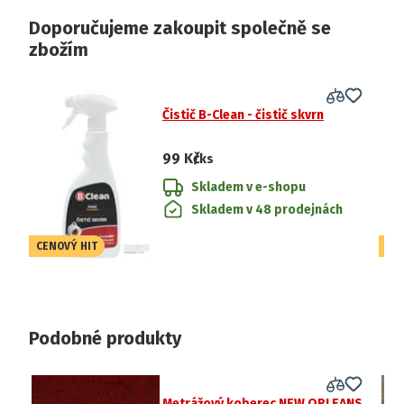
Doporučujeme zakoupit společně se
zbožím
Čistič B-Clean - čistič skvrn
99 Kč
/ks
Skladem v e-shopu
Skladem v 48 prodejnách
CENOVÝ HIT
CE
Podobné produkty
Metrážový koberec NEW ORLEANS