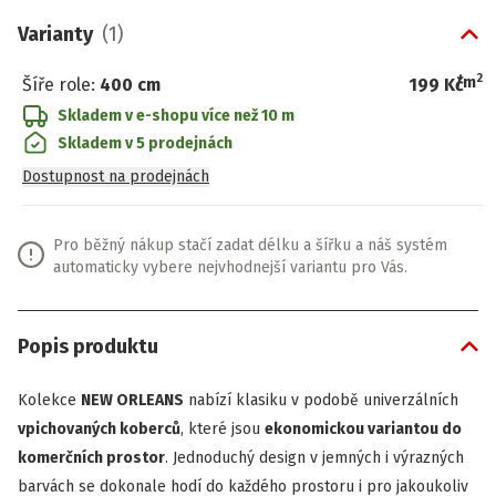
Varianty
(
1
)
2
/
m
Šíře role
:
400 cm
199 Kč
Skladem v e-shopu
více než 10 m
Skladem v 5 prodejnách
Dostupnost na prodejnách
Pro běžný nákup stačí zadat délku a šířku a náš systém
automaticky vybere nejvhodnejší variantu pro Vás.
Popis produktu
Kolekce
NEW ORLEANS
nabízí klasiku v podobě univerzálních
vpichovaných koberců
, které jsou
ekonomickou variantou do
komerčních prostor
. Jednoduchý design v jemných i výrazných
barvách se dokonale hodí do každého prostoru i pro jakoukoliv