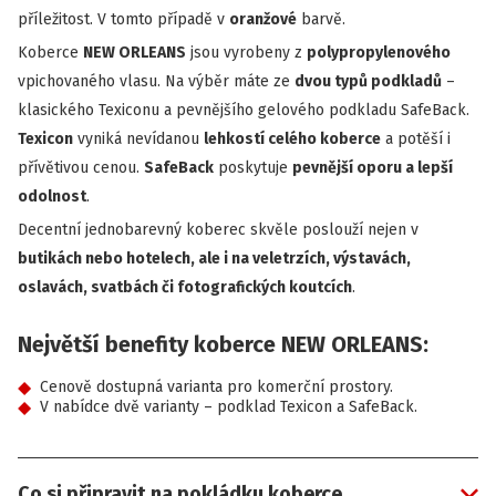
příležitost. V tomto případě v
oranžové
barvě.
Koberce
NEW ORLEANS
jsou vyrobeny z
polypropylenového
vpichovaného vlasu. Na výběr máte ze
dvou typů podkladů
–
klasického Texiconu a pevnějšího gelového podkladu SafeBack.
Texicon
vyniká nevídanou
lehkostí celého koberce
a potěší i
přívětivou cenou.
SafeBack
poskytuje
pevnější oporu a lepší
odolnost
.
Decentní jednobarevný koberec skvěle poslouží nejen v
butikách nebo hotelech, ale i na veletrzích, výstavách,
oslavách, svatbách či fotografických koutcích
.
Největší benefity koberce NEW ORLEANS:
Cenově dostupná varianta pro komerční prostory.
V nabídce dvě varianty – podklad Texicon a SafeBack.
Co si připravit na pokládku koberce