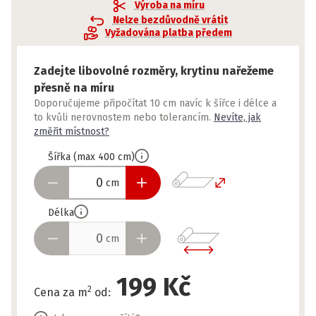
Výroba na míru
Nelze bezdůvodně vrátit
Vyžadována platba předem
Zadejte libovolné rozměry, krytinu nařežeme
přesně na míru
Doporučujeme připočítat 10 cm navíc k šířce i délce a
to kvůli nerovnostem nebo tolerancím.
Nevíte, jak
změřit místnost?
Šířka
(
max
400
cm
)
cm
Délka
cm
199 Kč
2
Cena za m
od
: