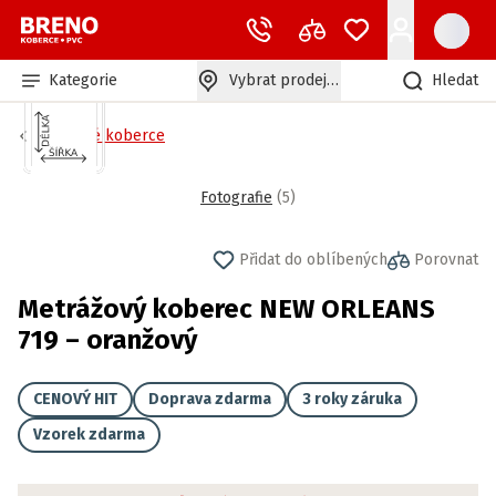
Kategorie
Vybrat prodejnu
Hledat
Zátěžové koberce
Fotografie
(
5
)
Přidat do oblíbených
Porovnat
Metrážový koberec NEW ORLEANS
719 – oranžový
CENOVÝ HIT
Doprava zdarma
3 roky záruka
Vzorek zdarma