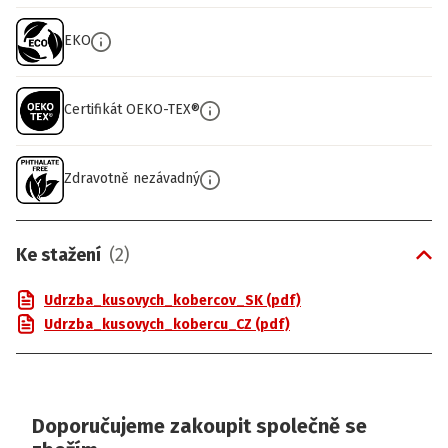
EKO
Certifikát OEKO-TEX®
Zdravotně nezávadný
Ke stažení
(
2
)
Udrzba_kusovych_kobercov_SK (pdf)
Udrzba_kusovych_kobercu_CZ (pdf)
Doporučujeme zakoupit společně se