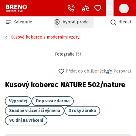
Kategorie
Vybrat prodejnu
Hledat
Kusové koberce s moderními vzory
Fotografie
(
5
)
Přidat do oblíbených
Porovnat
Kusový koberec NATURE 502/nature
Výprodej
Doprava zdarma
Snadné vrácení či výměna
3 roky záruka
90 dní na vrácení