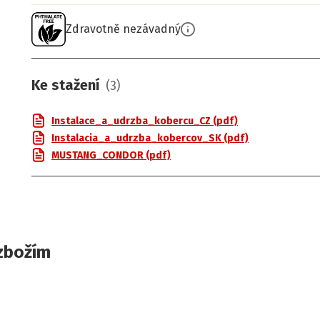
Zdravotně nezávadný
Ke stažení
(
3
)
Instalace_a_udrzba_kobercu_CZ (pdf)
Instalacia_a_udrzba_kobercov_SK (pdf)
MUSTANG_CONDOR (pdf)
zbožím