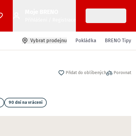
Moje BRENO
Přihlášení / Registrace
Vybrat prodejnu
Pokládka
BRENO Tipy
Přidat do oblíbených
Porovnat
90 dní na vrácení