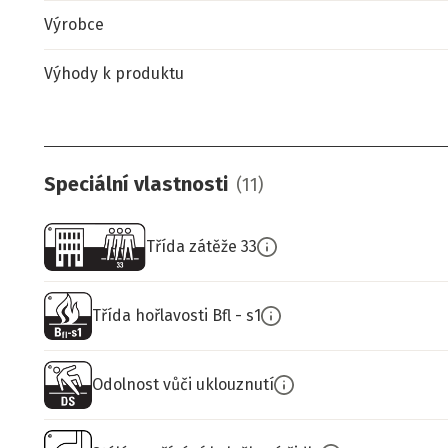
Výrobce
Výhody k produktu
Speciální vlastnosti
(
11
)
Třída zátěže 33
Třída hořlavosti Bfl - s1
Odolnost vůči uklouznutí