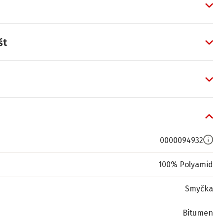
št
0000094932
100% Polyamid
Smyčka
Bitumen