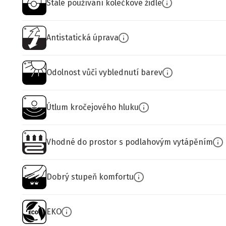
Stálé používání kolečkové židle
Antistatická úprava
Odolnost vůči vyblednutí barev
Útlum kročejového hluku
Vhodné do prostor s podlahovým vytápěním
Dobrý stupeň komfortu
EKO