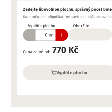
Zadejte libovolnou plochu, správný počet bal
2
Doporučujeme připočítat 1m
navíc a to kvůli nerovno
Vyplňte plochu
Obdržíte
2
m
770 Kč
2
Cena za m
od
:
Vyplňte plochu