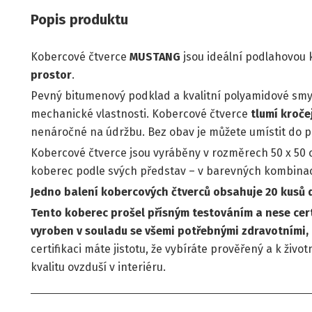
Popis produktu
Kobercové čtverce
MUSTANG
jsou ideální podlahovou 
prostor
.
Pevný bitumenový podklad a kvalitní polyamidové sm
mechanické vlastnosti. Kobercové čtverce
tlumí kroče
nenáročné na údržbu. Bez obav je můžete umístit do 
Kobercové čtverce jsou vyráběny v rozměrech 50 x 50 
koberec podle svých představ – v barevných kombinací
Jedno balení kobercových čtverců obsahuje 20 kusů d
Tento koberec prošel přísným testováním a nese certi
vyroben v souladu se všemi potřebnými zdravotními,
certifikaci máte jistotu, že vybíráte prověřený a k živ
kvalitu ovzduší v interiéru.