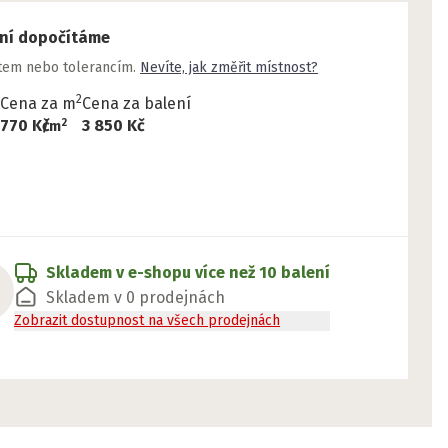
ení dopočítáme
stem nebo tolerancím.
Nevíte, jak změřit místnost?
2
Cena za m
Cena za balení
2
770 Kč
3 850 Kč
/
m
Skladem v e-shopu
více než 10 balení
Skladem v 0 prodejnách
Zobrazit dostupnost na všech prodejnách