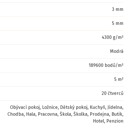
3 mm
5 mm
4300 g/m²
Modrá
189600 bodů/m²
5 m²
20 čtverců
Obývací pokoj, Ložnice, Dětský pokoj, Kuchyň, Jídelna,
Chodba, Hala, Pracovna, Škola, Školka, Prodejna, Butik,
Hotel, Penzion