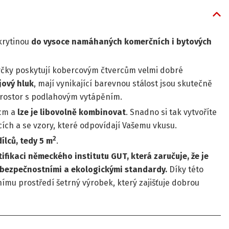
krytinou
do vysoce namáhaných komerčních i bytových
yčky poskytují kobercovým čtvercům velmi dobré
jový hluk
, mají vynikající barevnou stálost jsou skutečně
prostor s podlahovým vytápěním.
cm a
lze je libovolně kombinovat
. Snadno si tak vytvoříte
ch a se vzory, které odpovídají Vašemu vkusu.
2
ílců, tedy 5 m
.
fikaci německého institutu GUT, která zaručuje, že je
 bezpečnostními a ekologickými standardy.
Díky této
otnímu prostředí šetrný výrobek, který zajišťuje dobrou