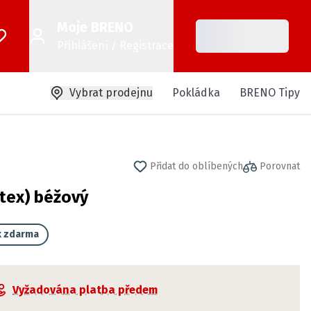
Moje BRENO
Přihlášení / Registrace
Vybrat prodejnu
Pokládka
BRENO Tipy
Přidat do oblíbených
Porovnat
tex) béžový
k zdarma
Vyžadována platba předem