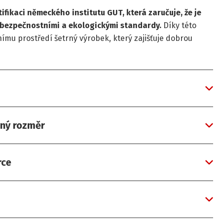
fikaci německého institutu GUT, která zaručuje, že je
 bezpečnostními a ekologickými standardy.
Díky této
otnímu prostředí šetrný výrobek, který zajišťuje dobrou
vný rozměr
rce