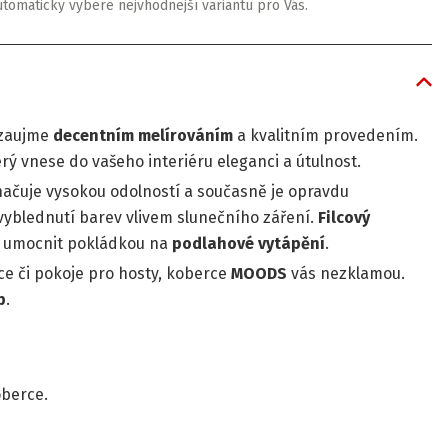
utomaticky vybere nejvhodnejší variantu pro Vás.
 zaujme
decentním melírováním
a kvalitním provedením.
erý vnese do vašeho interiéru eleganci a útulnost.
značuje vysokou odolností a současně je opravdu
 vyblednutí barev vlivem slunečního záření.
Filcový
e umocnit pokládkou na
podlahové vytápění
.
ice či pokoje pro hosty, koberce
MOODS
vás nezklamou.
p
.
oberce.