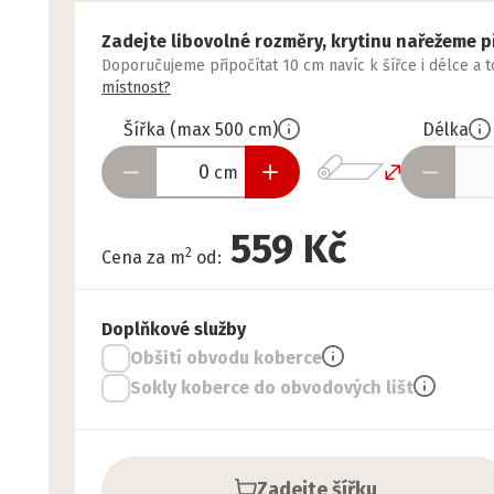
Zadejte libovolné rozměry, krytinu nařežeme p
Doporučujeme připočítat 10 cm navíc k šířce i délce a 
místnost?
Šířka
(
max
500
cm
)
Délka
cm
559 Kč
2
Cena za m
od
:
Doplňkové služby
Obšití obvodu koberce
Sokly koberce do obvodových lišt
Zadejte šířku