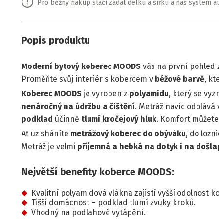
Pro běžný nákup stačí zadat délku a šířku a náš systém a
Popis produktu
Moderní bytový koberec MOODS
vás na první pohled
Proměňte svůj interiér s kobercem v
béžové barvě
, kt
Koberec MOODS
je vyroben z
polyamidu
, který se vy
nenáročný na údržbu a čištění
. Metráž navíc odolává
podklad
účinně
tlumí kročejový hluk
. Komfort můžet
Ať už sháníte
metrážový koberec do obýváku
, do ložn
Metráž je velmi
příjemná a hebká na dotyk i na došla
Největší benefity koberce MOODS:
Kvalitní polyamidová vlákna zajistí vyšší odolnost k
Tišší domácnost – podklad tlumí zvuky kroků.
Vhodný na podlahové vytápění.