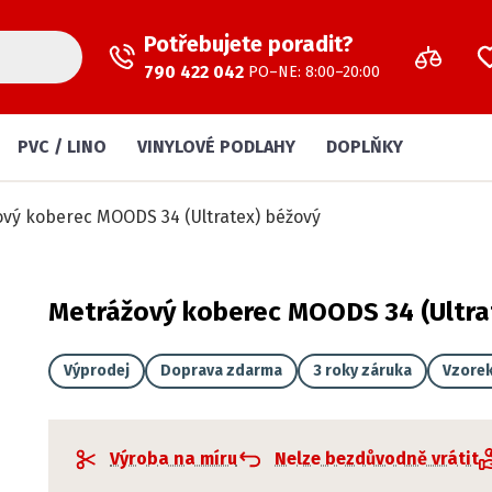
Potřebujete poradit?
790 422 042
PO–NE: 8:00–20:00
PVC / LINO
VINYLOVÉ PODLAHY
DOPLŇKY
vý koberec MOODS 34 (Ultratex) béžový
Metrážový koberec MOODS 34 (Ultra
Výprodej
Doprava zdarma
3 roky záruka
Vzore
Výroba na míru
Nelze bezdůvodně vrátit