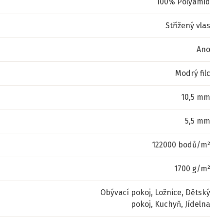
100% Polyamid
Střižený vlas
Ano
Modrý filc
10,5 mm
5,5 mm
122000 bodů/m²
1700 g/m²
Obývací pokoj, Ložnice, Dětský
pokoj, Kuchyň, Jídelna