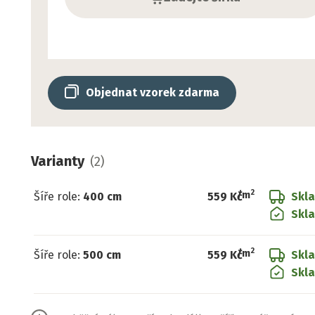
Objednat vzorek zdarma
Varianty
(
2
)
2
/
m
Šíře role
:
400 cm
559 Kč
Skl
Skla
2
/
m
Šíře role
:
500 cm
559 Kč
Skl
Skla