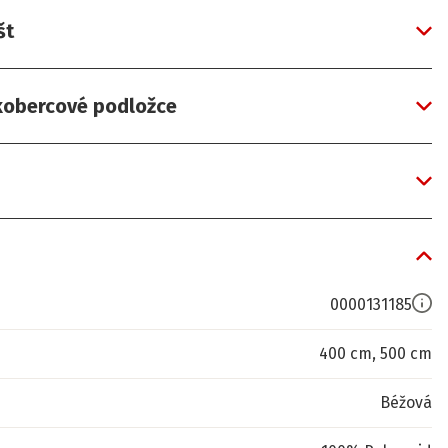
št
 kobercové podložce
0000131185
400 cm, 500 cm
Béžová