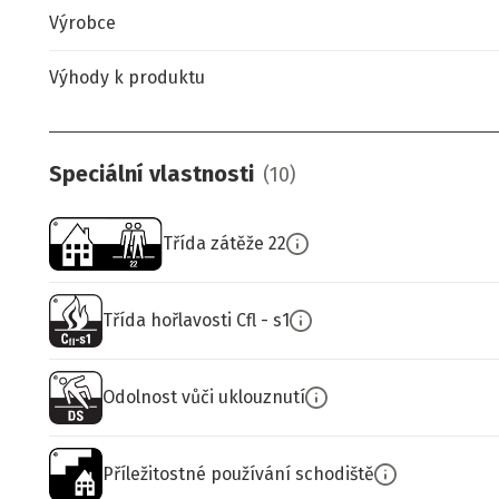
Výrobce
Výhody k produktu
Speciální vlastnosti
(
10
)
Třída zátěže 22
Třída hořlavosti Cfl - s1
Odolnost vůči uklouznutí
Příležitostné používání schodiště