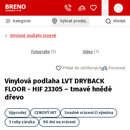
Kategorie
Vybrat prodejnu
Hledat
Vinylové podlahy lepené
Fotografie
(
5
)
Video
(
1
)
Přidat do oblíbených
Porovnat
Vinylová podlaha LVT DRYBACK
FLOOR - HIF 23305 – tmavé hnědé
dřevo
Výprodej
CENOVÝ HIT
Snadné vrácení či výměna
3 roky záruka
90 dní na vrácení