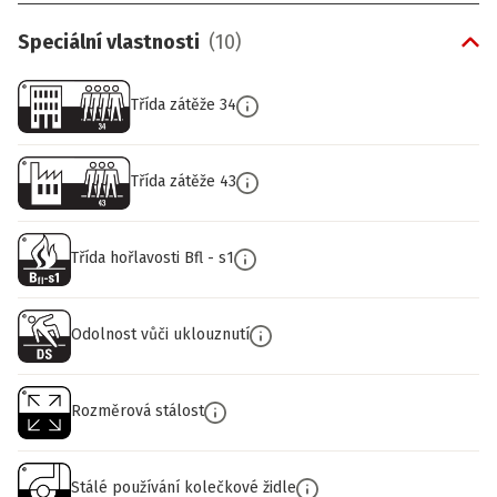
Speciální vlastnosti
(
10
)
Třída zátěže 34
Třída zátěže 43
Třída hořlavosti Bfl - s1
Odolnost vůči uklouznutí
Rozměrová stálost
Stálé používání kolečkové židle