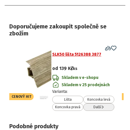
Doporučujeme zakoupit společně se
zbožím
SLK50 lišta 5126388 3877
od
139 Kč
/ks
Skladem v e-shopu
Skladem v 25 prodejnách
Varianta
:
CENOVÝ HIT
CE
Lišta
Koncovka levá
Koncovka pravá
Další
Podobné produkty