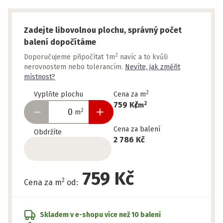
Zadejte libovolnou plochu, správný počet
balení dopočítáme
2
Doporučujeme připočítat 1m
navíc a to kvůli
nerovnostem nebo tolerancím.
Nevíte, jak změřit
místnost?
2
Vyplňte plochu
Cena za m
2
759 Kč
/
m
2
m
Cena za balení
Obdržíte
2 786 Kč
759 Kč
2
Cena za m
od
:
Skladem v e-shopu
více než 10 balení