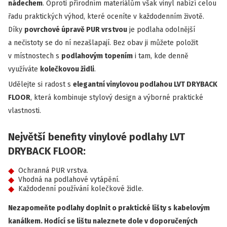
nádechem
. Oproti přírodním materiálům však vinyl nabízí celou
řadu praktických výhod, které oceníte v každodenním životě.
Díky
povrchové úpravě PUR vrstvou
je podlaha odolnější
a nečistoty se do ní nezašlapají. Bez obav ji můžete položit
v místnostech s
podlahovým topením
i tam, kde denně
využíváte
kolečkovou židli
.
Udělejte si radost s
elegantní vinylovou podlahou LVT DRYBACK
FLOOR
, která kombinuje stylový design a výborné praktické
vlastnosti.
Největší benefity vinylové podlahy LVT
DRYBACK FLOOR:
Ochranná PUR vrstva.
Vhodná na podlahové vytápění.
Každodenní používání kolečkové židle.
Nezapomeňte podlahy doplnit o praktické lišty s kabelovým
kanálkem. Hodící se lištu naleznete dole v doporučených