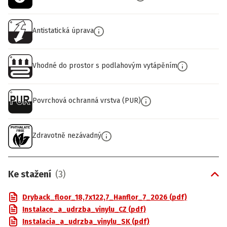
Antistatická úprava
Vhodné do prostor s podlahovým vytápěním
Povrchová ochranná vrstva (PUR)
Zdravotně nezávadný
Ke stažení
(
3
)
Dryback_floor_18,7x122,7_Hanflor_7_2026 (pdf)
Instalace_a_udrzba_vinylu_CZ (pdf)
Instalacia_a_udrzba_vinylu_SK (pdf)