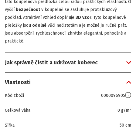
tato koupelnová předložka celou řadou praktických vlastností. O
vyšší
bezpečnost
v koupelně se zasluhuje protiskluzový
podklad. Atraktivní vzhled doplňuje
3D
vzor
. Tyto koupelnové
přeložky jsou
odolné
vůči nečistotám a je možné je ručně prát,
jsou absorpční, rychleschnoucí, zkrátka elegantní, pohodlné a
praktické.
Jak správně čistit a udržovat koberec
Vlastnosti
Kód zboží
0000096905
Celková váha
0 g/m²
Šířka
50 cm