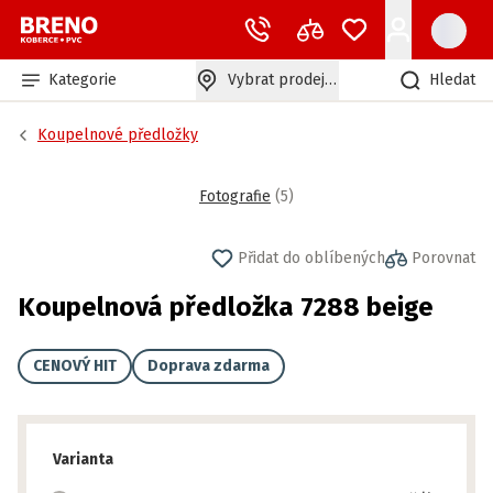
Kategorie
Vybrat prodejnu
Hledat
Koupelnové předložky
Fotografie
(
5
)
Přidat do oblíbených
Porovnat
Koupelnová předložka 7288 beige
CENOVÝ HIT
Doprava zdarma
Varianta