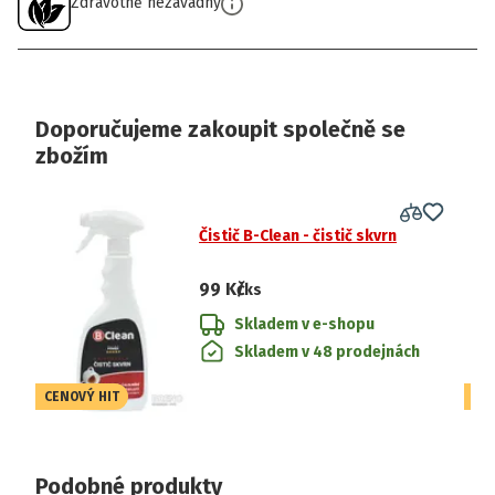
Zdravotně nezávadný
Doporučujeme zakoupit společně se
zbožím
Čistič B-Clean - čistič skvrn
99 Kč
/ks
Skladem v e-shopu
Skladem v 48 prodejnách
CENOVÝ HIT
CE
Podobné produkty