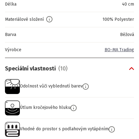
Délka
40 cm
Materiálové složení
100% Polyester
Barva
Béžová
Výrobce
BO-MA Trading
Speciální vlastnosti
(
10
)
Odolnost vůči vyblednutí barev
Útlum kročejového hluku
Vhodné do prostor s podlahovým vytápěním