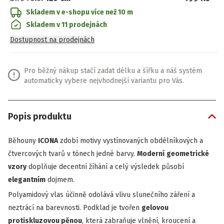
Skladem v e-shopu
více než 10 m
Skladem v 11 prodejnách
Dostupnost na prodejnách
Pro běžný nákup stačí zadat délku a šířku a náš systém
automaticky vybere nejvhodnejší variantu pro Vás.
Popis produktu
Běhouny
ICONA
zdobí motivy vystínovaných obdélníkových a
čtvercových tvarů v tónech jedné barvy.
Moderní
geometrické
vzory
doplňuje decentní žíhání a celý výsledek působí
elegantním
dojmem.
Polyamidový vlas účinně odolává vlivu slunečního záření a
neztrácí na barevnosti. Podklad je tvořen
gelovou
protiskluzovou pěnou
, která zabraňuje vlnění, kroucení a