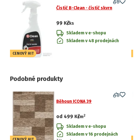
Čistič B-Clean - čistič skvrn
99 Kč
/ks
Skladem v e-shopu
Skladem v 48 prodejnách
CENOVÝ HIT
CE
Podobné produkty
Běhoun ICONA 39
2
od
499 Kč
/
m
Skladem v e-shopu
Skladem v 16 prodejnách
CENOVÝ HIT
CE