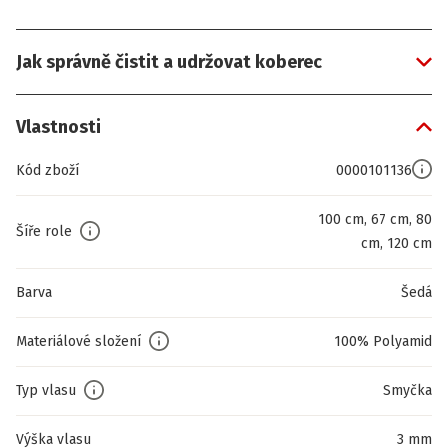
Jak správně čistit a udržovat koberec
Vlastnosti
Kód zboží
0000101136
100 cm, 67 cm, 80
Šíře role
cm, 120 cm
Barva
Šedá
Materiálové složení
100% Polyamid
Typ vlasu
Smyčka
Výška vlasu
3 mm