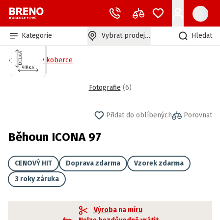
Kategorie
Vybrat prodejnu
Hledat
Běhouny koberce
Fotografie
(
6
)
Přidat do oblíbených
Porovnat
Běhoun ICONA 97
CENOVÝ HIT
Doprava zdarma
Vzorek zdarma
3 roky záruka
Výroba na míru