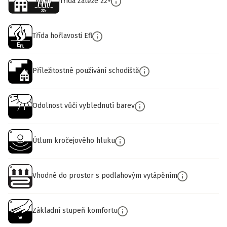
Třída zátěže 22+
Třída hořlavosti Efl
Příležitostné používání schodiště
Odolnost vůči vyblednutí barev
Útlum kročejového hluku
Vhodné do prostor s podlahovým vytápěním
Základní stupeň komfortu