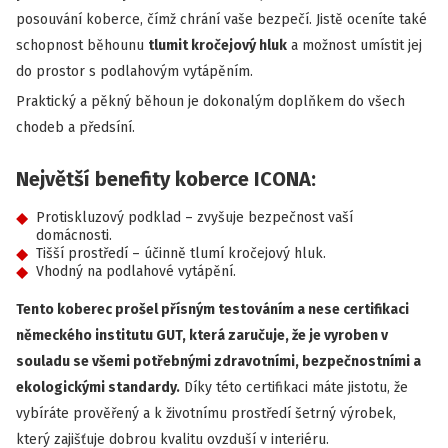
posouvání koberce, čímž chrání vaše bezpečí. Jistě oceníte také
schopnost běhounu
tlumit kročejový hluk
a možnost umístit jej
do prostor s podlahovým vytápěním.
Praktický a pěkný běhoun je dokonalým doplňkem do všech
chodeb a předsíní.
Největší benefity koberce ICONA:
Protiskluzový podklad – zvyšuje bezpečnost vaší
domácnosti.
Tišší prostředí – účinně tlumí kročejový hluk.
Vhodný na podlahové vytápění.
Tento koberec prošel přísným testováním a nese certifikaci
německého institutu GUT, která zaručuje, že je vyroben v
souladu se všemi potřebnými zdravotními, bezpečnostními a
ekologickými standardy.
Díky této certifikaci máte jistotu, že
vybíráte prověřený a k životnímu prostředí šetrný výrobek,
který zajišťuje dobrou kvalitu ovzduší v interiéru.