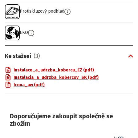
Protiskluzový podklad
EKO
Ke stažení
(
3
)
Instalace_a_udrzba_kobercu_CZ (pdf)
Instalacia_a_udrzba_kobercov_SK (pdf)
Icona_aw (pdf)
Doporučujeme zakoupit společně se
zbožím