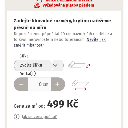
Nelze bezdůvodně vrátit
Vyžadována platba předem
Zadejte libovolné rozměry, krytinu nařežeme
přesně na míru
Doporučujeme připočítat 10 cm navíc k šířce i délce a
to kvůli nerovnostem nebo tolerancím.
Nevíte, jak
změřit místnost?
Šířka
Zvolte šířku
Délka
cm
499 Kč
2
Cena za m
od
:
Jak se cena počítá?