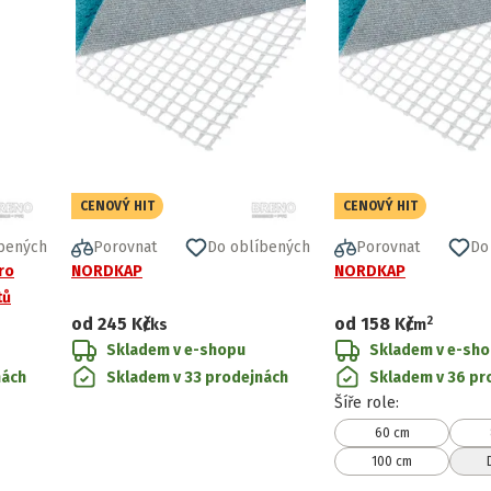
CENOVÝ HIT
CENOVÝ HIT
bených
Porovnat
Do oblíbených
Porovnat
Do
ro
NORDKAP
NORDKAP
tů
2
od
245 Kč
od
158 Kč
/ks
/
m
Skladem v e-shopu
Skladem v e-sh
nách
Skladem v 33 prodejnách
Skladem v 36 pr
Šíře role
:
60 cm
100 cm