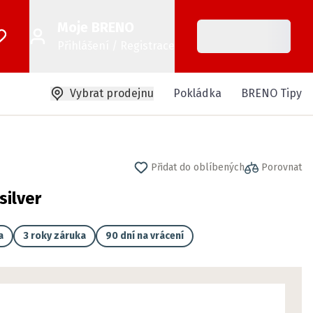
Moje BRENO
Přihlášení / Registrace
Vybrat prodejnu
Pokládka
BRENO Tipy
Přidat do oblíbených
Porovnat
ilver
a
3 roky záruka
90 dní na vrácení