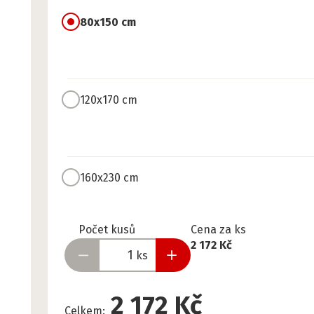
80x150 cm
120x170 cm
160x230 cm
Připraveno
Počet kusů
Cena za ks
2 172 Kč
ks
2 172 Kč
Celkem
: