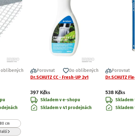
 oblíbených
Porovnat
Do oblíbených
Porovnat
Dr.SCHUTZ CC - Fresh-UP 2v1
Dr.SCHUTZ Fleck
397 Kč
538 Kč
/ks
/ks
opu
Skladem v e-shopu
Skladem v 
odejnách
Skladem v 41 prodejnách
Skladem v 
80 cm
Další