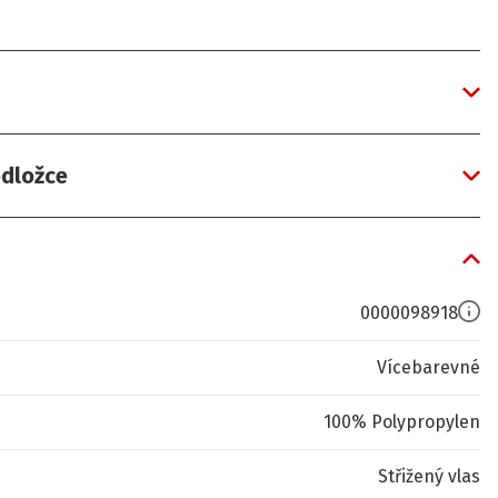
odložce
0000098918
Vícebarevné
100% Polypropylen
Střižený vlas