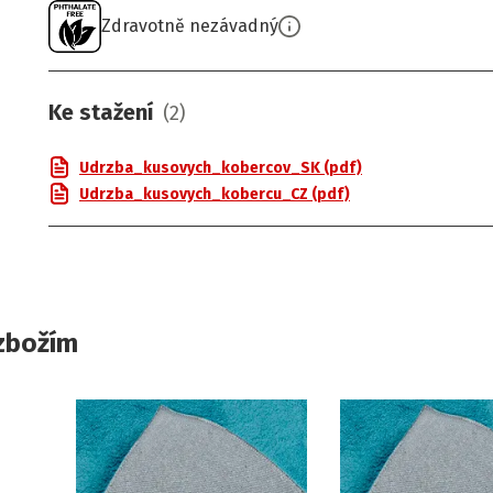
Zdravotně nezávadný
Ke stažení
(
2
)
Udrzba_kusovych_kobercov_SK (pdf)
Udrzba_kusovych_kobercu_CZ (pdf)
zbožím