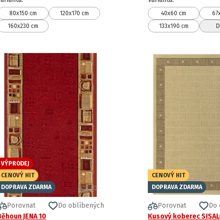
80x150 cm
120x170 cm
40x60 cm
67
160x230 cm
133x190 cm
D
VÝPRODEJ
CENOVÝ HIT
CENOVÝ HIT
DOPRAVA ZDARMA
DOPRAVA ZDARMA
Porovnat
Do oblíbených
Porovnat
Do 
Běhoun JENA 10
Kusový koberec SISA