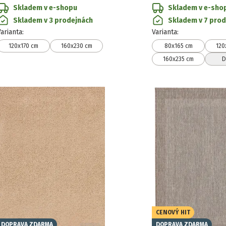
Skladem v e-shopu
Skladem v e-sho
Skladem v 3 prodejnách
Skladem v 7 prod
Varianta
:
Varianta
:
120x170 cm
160x230 cm
80x165 cm
120
160x235 cm
D
CENOVÝ HIT
DOPRAVA ZDARMA
DOPRAVA ZDARMA