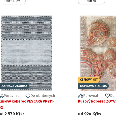
160x230 cm
500 cm
CENOVÝ HIT
DOPRAVA ZDARMA
DOPRAVA ZDARMA
Porovnat
Do oblíbených
Porovnat
Do 
Kusový koberec PESCARA PR211-
Kusový koberec ZOYA
02
od
2 570 Kč
od
924 Kč
/ks
/ks