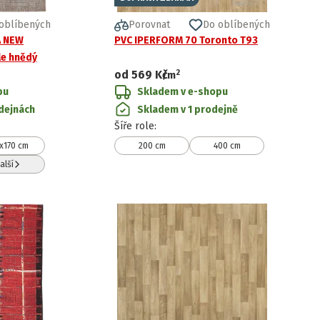
oblíbených
Porovnat
Do oblíbených
A NEW
PVC IPERFORM 70 Toronto T93
le hnědý
2
od
569 Kč
/
m
pu
Skladem v e-shopu
dejnách
Skladem v 1 prodejně
Šíře role
:
x170 cm
200 cm
400 cm
alší