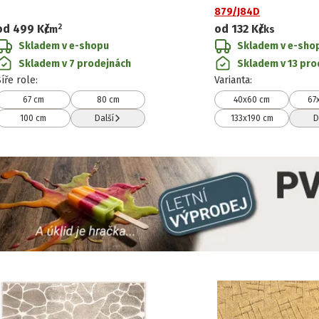
879/J84D
2
od
499 Kč
od
132 Kč
/
m
/ks
Skladem v e-shopu
Skladem v e-sho
Skladem v 7 prodejnách
Skladem v 13 pro
Šíře role
:
Varianta
:
67 cm
80 cm
40x60 cm
67
100 cm
Další
133x190 cm
D