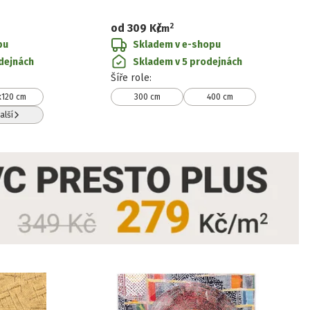
2
od
309 Kč
/
m
pu
Skladem v e-shopu
dejnách
Skladem v 5 prodejnách
Šíře role
:
x120 cm
300 cm
400 cm
alší