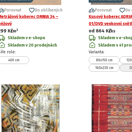
Porovnat
Do oblíbených
Porovnat
Do 
Metrážový koberec OMNIA 34 –
Kusový koberec ADRI
béžový
01/DVD venkovní svět
2
299 Kč
od
864 Kč
/
m
/ks
Skladem v e-shopu
Skladem v e-sho
Skladem v 20 prodejnách
Skladem v 41 pro
Šíře role
:
Varianta
:
400 cm
80x150 cm
120
160x230 cm
D