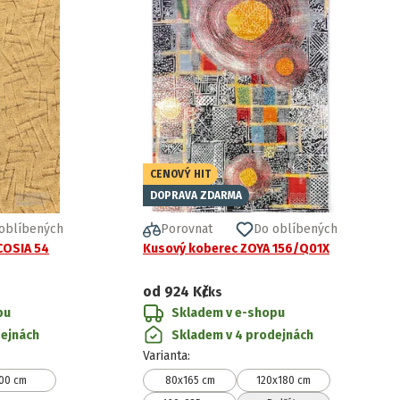
CENOVÝ HIT
DOPRAVA ZDARMA
oblíbených
Porovnat
Do oblíbených
COSIA 54
Kusový koberec ZOYA 156/Q01X
od
924 Kč
/ks
pu
Skladem v e-shopu
dejnách
Skladem v 4 prodejnách
Varianta
:
00 cm
80x165 cm
120x180 cm