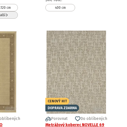
x120 cm
400 cm
alší
CENOVÝ HIT
DOPRAVA ZDARMA
oblíbených
Porovnat
Do oblíbených
LO
Metrážový koberec NOVELLE 69