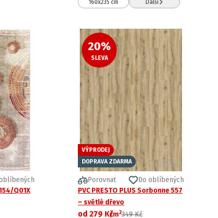
160x235 cm
Další
20
%
SLEVA
VÝPRODEJ
DOPRAVA ZDARMA
oblíbených
Porovnat
Do oblíbených
 154/Q01X
PVC PRESTO PLUS Sorbonne 557
– světlé dřevo
2
od
279 Kč
/
m
349 Kč