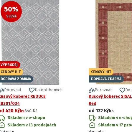
50
%
SLEVA
VÝPRODEJ
CENOVÝ HIT
CENOVÝ HIT
DOPRAVA ZDARMA
DOPRAVA ZDARMA
Porovnat
Do oblíbených
Porovnat
Do 
Kusový koberec REDUCE
Kusový koberec SISAL
28301/034
Red
od
420 Kč
od
132 Kč
/ks
840 Kč
/ks
Skladem v e-shopu
Skladem v e-sho
Skladem v 13 prodejnách
Skladem v 17 pro
Varianta
:
Varianta
: