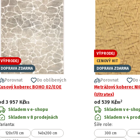
VÝPRODEJ
VÝPRODEJ
CENOVÝ HIT
DOPRAVA ZDARMA
DOPRAVA ZDARMA
Porovnat
Do oblíbených
Porovnat
Do 
Kusový koberec BOHO 02/EOE
Metrážový koberec NI
(Ultratex)
2
od
3 957 Kč
od
539 Kč
/ks
/
m
Skladem v e-shopu
Skladem v e-sho
Skladem v 8 prodejnách
Skladem v 4 pro
Varianta
:
Šíře role
:
120x170 cm
140x200 cm
300 cm
4