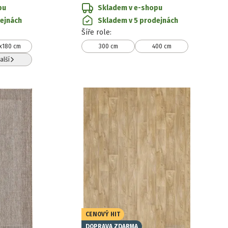
pu
Skladem v e-shopu
ejnách
Skladem v 5 prodejnách
Šíře role
:
x180 cm
300 cm
400 cm
alší
CENOVÝ HIT
DOPRAVA ZDARMA