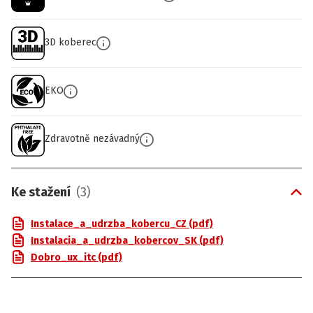
3D koberec
EKO
Zdravotně nezávadný
Ke stažení
(
3
)
Instalace_a_udrzba_kobercu_CZ (pdf)
Instalacia_a_udrzba_kobercov_SK (pdf)
Dobro_ux_itc (pdf)