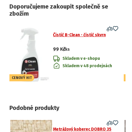
Doporučujeme zakoupit společně se
zbožím
Čistič B-Clean - čistič skvrn
99 Kč
/ks
Skladem v e-shopu
Skladem v 48 prodejnách
CENOVÝ HIT
CE
Podobné produkty
Metrážový koberec DOBRO 35