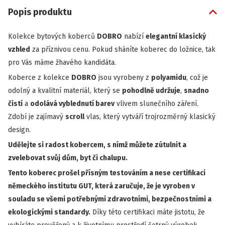
Popis produktu
Kolekce bytových koberců
DOBRO
nabízí
elegantní klasický
vzhled
za příznivou cenu. Pokud sháníte koberec do ložnice, tak
pro Vás máme žhavého kandidáta.
Koberce z kolekce
DOBRO
jsou vyrobeny z
polyamidu
, což je
odolný a kvalitní materiál, který se
pohodlně udržuje
,
snadno
čistí
a
odolává vyblednutí barev
vlivem slunečního záření.
Zdobí je zajímavý
scroll
vlas, který vytváří trojrozměrný klasický
design.
Udělejte si radost kobercem, s nímž můžete zútulnit a
zvelebovat svůj dům, byt či chalupu.
Tento koberec prošel přísným testováním a nese certifikaci
německého institutu GUT, která zaručuje, že je vyroben v
souladu se všemi potřebnými zdravotními, bezpečnostními a
ekologickými standardy.
Díky této certifikaci máte jistotu, že