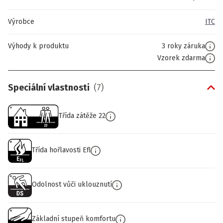
Výrobce
ITC
Výhody k produktu
3 roky záruka
Vzorek zdarma
Speciální vlastnosti
(
7
)
Třída zátěže 22
Třída hořlavosti Efl
Odolnost vůči uklouznutí
Základní stupeň komfortu