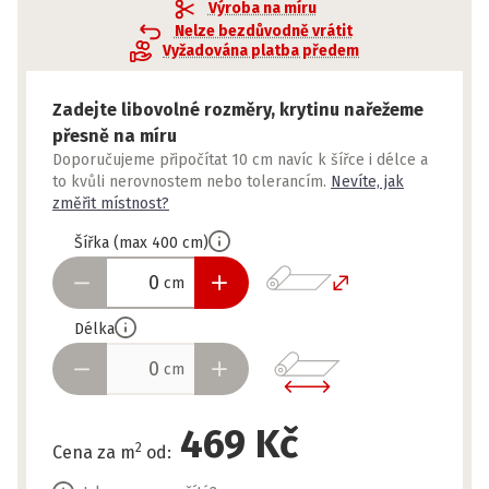
Výroba na míru
Nelze bezdůvodně vrátit
Vyžadována platba předem
Zadejte libovolné rozměry, krytinu nařežeme
přesně na míru
Doporučujeme připočítat 10 cm navíc k šířce i délce a
to kvůli nerovnostem nebo tolerancím.
Nevíte, jak
změřit místnost?
Šířka
(
max
400
cm
)
cm
Délka
cm
469 Kč
2
Cena za m
od
: