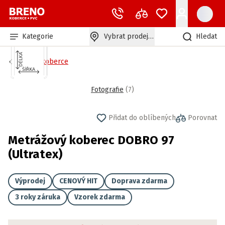
Kategorie
Vybrat prodejnu
Hledat
Bytové koberce
Fotografie
(
7
)
Přidat do oblíbených
Porovnat
Metrážový koberec DOBRO 97
(Ultratex)
Výprodej
CENOVÝ HIT
Doprava zdarma
3 roky záruka
Vzorek zdarma