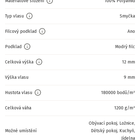
Materiálové složení
100% Polyamid
Typ vlasu
Smyčka
Filcový podklad
Ano
Podklad
Modrý filc
Celková výška
12 mm
Výška vlasu
9 mm
Hustota vlasu
180000 bodů/m²
Celková váha
1200 g/m²
Obývací pokoj, Ložnice,
Možné umístění
Dětský pokoj, Kuchyň,
Jídelna