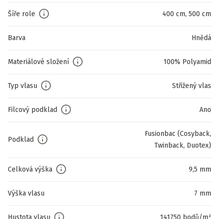
Šíře role
400 cm, 500 cm
Barva
Hnědá
Materiálové složení
100% Polyamid
Typ vlasu
Střižený vlas
Filcový podklad
Ano
Fusionbac (Cosyback,
Podklad
Twinback, Duotex)
Celková výška
9,5 mm
Výška vlasu
7 mm
Hustota vlasu
141750 bodů/m²