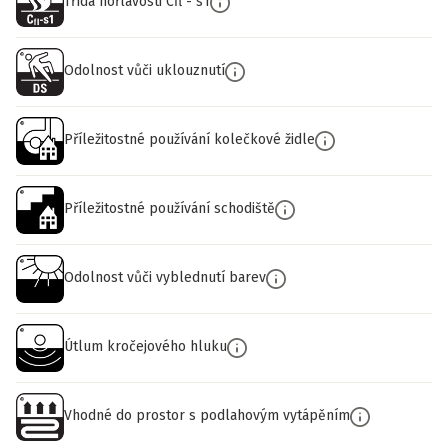
Třída hořlavosti Cfl - s1
Odolnost vůči uklouznutí
Příležitostné používání kolečkové židle
Příležitostné používání schodiště
Odolnost vůči vyblednutí barev
Útlum kročejového hluku
Vhodné do prostor s podlahovým vytápěním