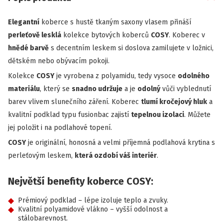
Elegantní
koberce s hustě tkaným saxony vlasem přináší
perleťově lesklá
kolekce bytových koberců
COSY
. Koberec v
hnědé barvě
s decentním leskem si doslova zamilujete v ložnici,
dětském nebo obývacím pokoji.
Kolekce
COSY
je vyrobena z polyamidu, tedy vysoce
odolného
materiálu
, který se
snadno udržuje
a je
odolný
vůči vyblednutí
barev vlivem slunečního záření. Koberec
tlumí kročejový hluk
a
kvalitní podklad typu fusionbac zajistí
tepelnou izolaci
. Můžete
jej položit i na podlahové topení.
COSY
je originální, honosná a velmi příjemná podlahová krytina s
perleťovým leskem,
která ozdobí váš interiér
.
Největší benefity koberce COSY:
Prémiový podklad – lépe izoluje teplo a zvuky.
Kvalitní polyamidové vlákno – vyšší odolnost a
stálobarevnost.