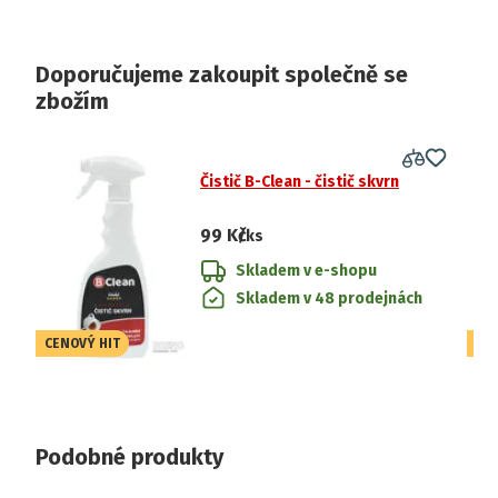
Doporučujeme zakoupit společně se
zbožím
Čistič B-Clean - čistič skvrn
99 Kč
/ks
Skladem v e-shopu
Skladem v 48 prodejnách
CENOVÝ HIT
CE
Podobné produkty