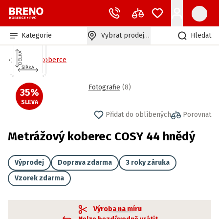
Kategorie
Vybrat prodejnu
Hledat
Bytové koberce
Fotografie
(
8
)
35
%
SLEVA
Přidat do oblíbených
Porovnat
Metrážový koberec COSY 44 hnědý
Výprodej
Doprava zdarma
3 roky záruka
Vzorek zdarma
Výroba na míru