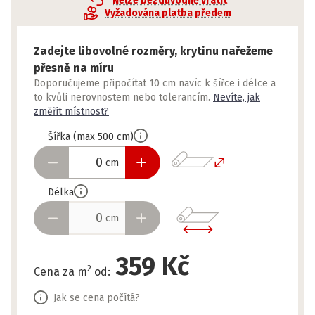
Nelze bezdůvodně vrátit
Vyžadována platba předem
Zadejte libovolné rozměry, krytinu nařežeme
přesně na míru
Doporučujeme připočítat 10 cm navíc k šířce i délce a
to kvůli nerovnostem nebo tolerancím.
Nevíte, jak
změřit místnost?
Šířka
(
max
500
cm
)
cm
Délka
cm
359 Kč
2
Cena za m
od
:
Jak se cena počítá?