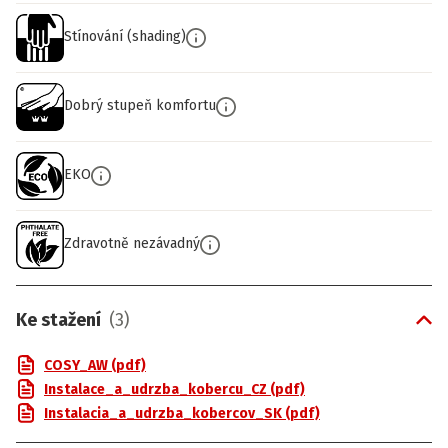
Stínování (shading)
Dobrý stupeň komfortu
EKO
Zdravotně nezávadný
Ke stažení
(
3
)
COSY_AW (pdf)
Instalace_a_udrzba_kobercu_CZ (pdf)
Instalacia_a_udrzba_kobercov_SK (pdf)