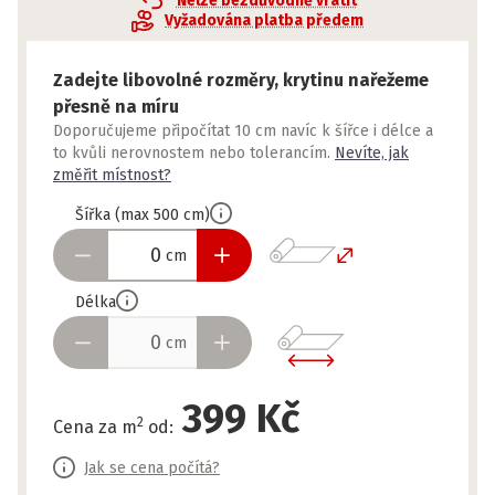
Nelze bezdůvodně vrátit
Vyžadována platba předem
Zadejte libovolné rozměry, krytinu nařežeme
přesně na míru
Doporučujeme připočítat 10 cm navíc k šířce i délce a
to kvůli nerovnostem nebo tolerancím.
Nevíte, jak
změřit místnost?
Šířka
(
max
500
cm
)
cm
Délka
cm
399 Kč
2
Cena za m
od
:
Jak se cena počítá?