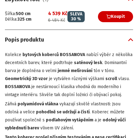
4 539 Kč
Šířka
:
500
cm
SLEVA
Koupit
30
%
Délka
:
325
cm
6 484 Kč
Popis produktu
Kolekce
bytových koberců BOSSANOVA
nabízí výběr z několika
decentních barev, které podtrhuje
saténový lesk
. Dominantní
barva je doplněna o velmi
jemné melírování
tón v tónu.
Geometrický 3D vzor
je vytvářen různými výškami
scroll
vlasu.
BOSSANOVA
je nestárnoucí klasika vhodná do moderního i
vintage interiéru. Skvěle tak doplní ložnici či obývací pokoj.
Zářivá
polyamidová vlákna
vykazují skvělé vlastnosti: Jsou
odolná a velice
pohodlně se udržují a čistí
. Koberec můžete
používat společně s
podlahovým vytápěním
a je
odolný vůči
vyblednutí barev
vlivem UV záření.
Tento koberec prošel přísným testováním a nese certifikaci