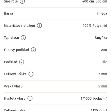
Šíře role
400 cm, 500 cm
Barva
Hnědá
Materiálové složení
100% Polyamid
Typ vlasu
Smyčka
Filcový podklad
Ano
Podklad
Filc
Celková výška
7 mm
Výška vlasu
5 mm
Hustota vlasu
171000 bodů/m²
Celková váha
1130 g/m²