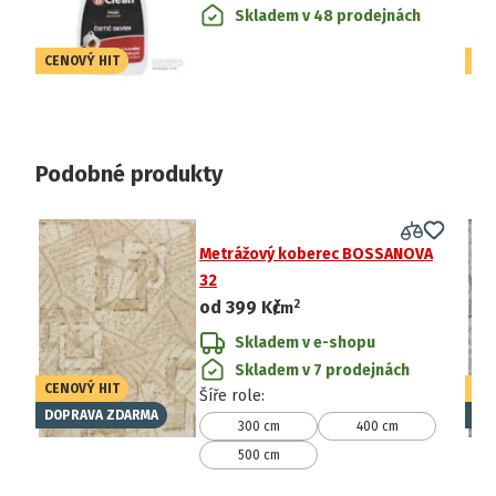
Skladem v 48 prodejnách
CENOVÝ HIT
CE
Podobné produkty
Metrážový koberec BOSSANOVA
32
2
od
399 Kč
/
m
Skladem v e-shopu
Skladem v 7 prodejnách
CENOVÝ HIT
CE
Šíře role
:
DOPRAVA ZDARMA
DO
300 cm
400 cm
500 cm