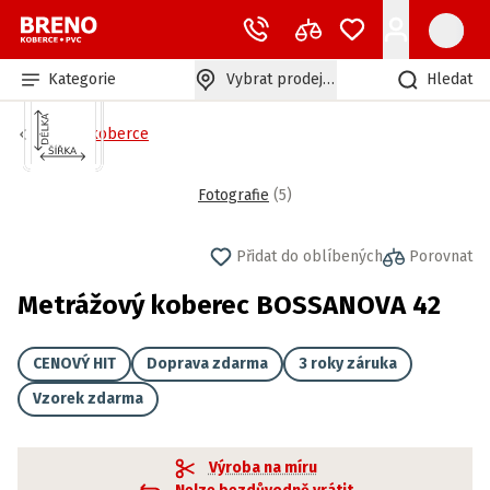
Kategorie
Vybrat prodejnu
Hledat
Bytové koberce
Fotografie
(
5
)
Přidat do oblíbených
Porovnat
Metrážový koberec BOSSANOVA 42
CENOVÝ HIT
Doprava zdarma
3 roky záruka
Vzorek zdarma
Výroba na míru