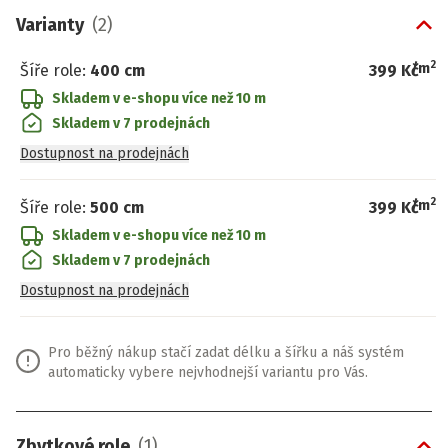
Varianty
(
2
)
2
/
m
Šíře role
:
400 cm
399 Kč
Skladem v e-shopu
více než 10 m
Skladem v 7 prodejnách
Dostupnost na prodejnách
2
/
m
Šíře role
:
500 cm
399 Kč
Skladem v e-shopu
více než 10 m
Skladem v 7 prodejnách
Dostupnost na prodejnách
Pro běžný nákup stačí zadat délku a šířku a náš systém
automaticky vybere nejvhodnejší variantu pro Vás.
Zbytkové role
(
1
)