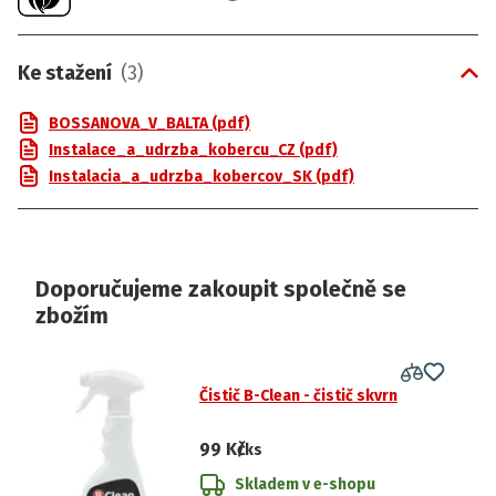
Ke stažení
(
3
)
BOSSANOVA_V_BALTA (pdf)
Instalace_a_udrzba_kobercu_CZ (pdf)
Instalacia_a_udrzba_kobercov_SK (pdf)
Doporučujeme zakoupit společně se
zbožím
Čistič B-Clean - čistič skvrn
99 Kč
/ks
Skladem v e-shopu