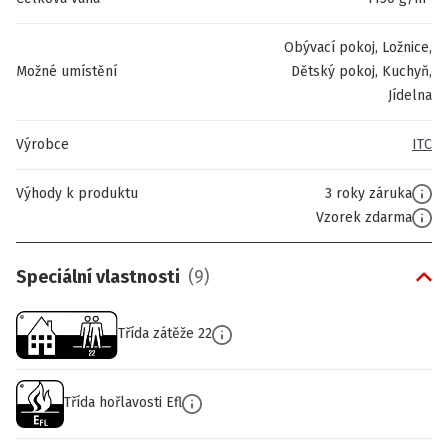
Obývací pokoj, Ložnice,
Možné umístění
Dětský pokoj, Kuchyň,
Jídelna
Výrobce
ITC
Výhody k produktu
3 roky záruka
Vzorek zdarma
Speciální vlastnosti
(
9
)
Třída zátěže 22
Třída hořlavosti Efl