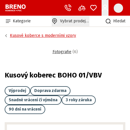
Kategorie
Vybrat prodejnu
Hledat
Kusové koberce s moderními vzory
Fotografie
(
6
)
Kusový koberec BOHO 01/VBV
Výprodej
Doprava zdarma
Snadné vrácení či výměna
3 roky záruka
90 dní na vrácení