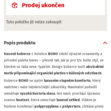
Prodej ukončen
Tuto položku již nelze zakoupit
Popis produktu
Kusové koberce
z kolekce
BOHO
zdobí výrazné ornamenty a
přírodní paleta barev – přesně tak, jak je pro tzv. boho styl, ve
kterém se řada nese, typické. Design koberce tvoří
abstraktní
motiv připomínající organické pletivo v béžových odstínech
.
Koberce
BOHO
se pyšní
luxusním stupněm komfortu
, který
nadchne i naše nejnáročnější zákazníky. Maximální pohodlí
umožňuje
vysoká hustota vlasu
, ten navíc prochází úpravou
zvanou
heatset
, která umocňuje
luxusní vzhled
. Vlákno je
tvořeno kombinací
polypropylenu
a
polyesteru
, získává proto