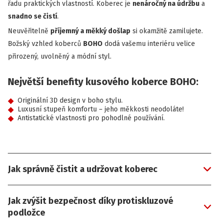
řadu praktických vlastností. Koberec je
nenáročný na údržbu
a
snadno se čistí
.
Neuvěřitelně
příjemný a měkký došlap
si okamžitě zamilujete.
Božský vzhled koberců
BOHO
dodá vašemu interiéru velice
přirozený, uvolněný a módní styl.
Největší benefity kusového koberce BOHO:
Originální 3D design v boho stylu.
Luxusní stupeň komfortu – jeho měkkosti neodoláte!
Antistatické vlastnosti pro pohodlné používání.
Jak správně čistit a udržovat koberec
Jak zvýšit bezpečnost díky protiskluzové
podložce