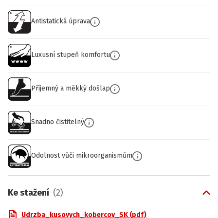
Antistatická úprava
Luxusní stupeň komfortu
Příjemný a měkký došlap
Snadno čistitelný
Odolnost vůči mikroorganismům
Ke stažení
(
2
)
Udrzba_kusovych_kobercov_SK (pdf)