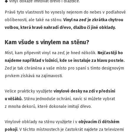
Vinyl dokáže imitovat dřevo i dlaždice.
Právě tyto vlastnosti ho vynesly nejenom do nebes v podlahové
oblíbenosti, ale také na stěnu.
Vinyl na zeď je zkrátka chytrou
volbou, která hravě nahradí dřevo, dlažbu či jiné obklady.
Kam všude s vinylem na stěnu?
Míst, kam připevnit vinyl na zeď, je hned několik.
Nejčastěji ho
najdeme například v ložnici, kde se instaluje za hlavu postele.
Zeď je tak chráněna a vaše místo pro spaní s tímto designovým
prvkem získává na zajímavosti.
Velice prakticky využijete
vinylové desky na zdi v předsíni
u věšáků.
Stěnu jednoduše ochrání, navíc si můžete vybrat
z mnoha dekorů, které dokonale imitují dřevo.
Vinylové obklady na stěnu využijete i v
obývacím či dětském
pokoji
. V těchto místnostech je častokrát najdete za televizemi