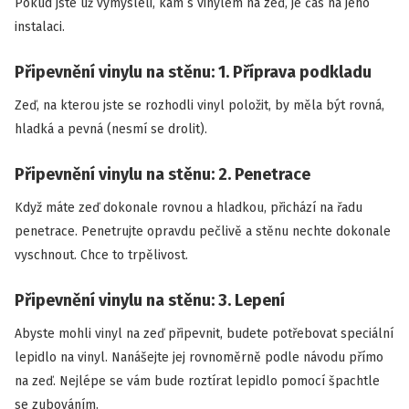
Pokud jste už vymysleli, kam s vinylem na zeď, je čas na jeho
instalaci.
Připevnění vinylu na stěnu: 1. Příprava podkladu
Zeď, na kterou jste se rozhodli vinyl položit, by měla být rovná,
hladká a pevná (nesmí se drolit).
Připevnění vinylu na stěnu: 2. Penetrace
Když máte zeď dokonale rovnou a hladkou, přichází na řadu
penetrace. Penetrujte opravdu pečlivě a stěnu nechte dokonale
vyschnout. Chce to trpělivost.
Připevnění vinylu na stěnu: 3. Lepení
Abyste mohli vinyl na zeď připevnit, budete potřebovat speciální
lepidlo na vinyl. Nanášejte jej rovnoměrně podle návodu přímo
na zeď. Nejlépe se vám bude roztírat lepidlo pomocí špachtle
se zubováním.