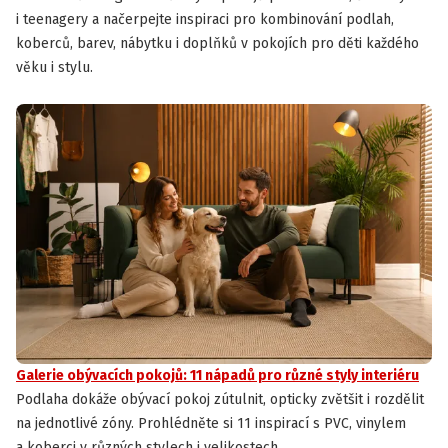
i teenagery a načerpejte inspiraci pro kombinování podlah,
koberců, barev, nábytku i doplňků v pokojích pro děti každého
věku i stylu.
Galerie obývacích pokojů: 11 nápadů pro různé styly interiéru
Podlaha dokáže obývací pokoj zútulnit, opticky zvětšit i rozdělit
na jednotlivé zóny. Prohlédněte si 11 inspirací s PVC, vinylem
a koberci v různých stylech i velikostech.