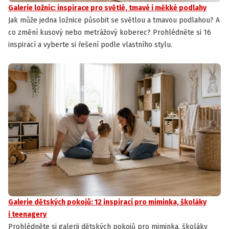
Galerie ložnic: inspirace pro světlé, tmavé i měkké podlahy
Jak může jedna ložnice působit se světlou a tmavou podlahou? A
co změní kusový nebo metrážový koberec? Prohlédněte si 16
inspirací a vyberte si řešení podle vlastního stylu.
Galerie dětských pokojů: 12 inspirací pro miminka, školáky
i teenagery
Prohlédněte si galerii dětských pokojů pro miminka, školáky