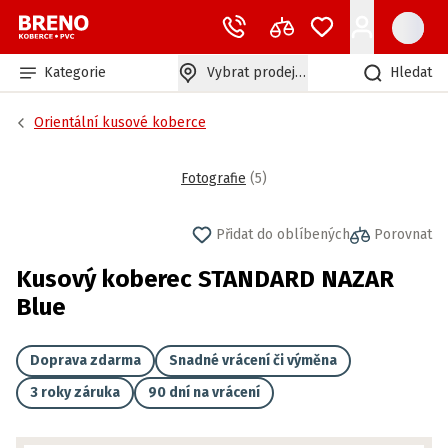
Kategorie
Vybrat prodejnu
Hledat
Orientální kusové koberce
Fotografie
(
5
)
Přidat do oblíbených
Porovnat
Kusový koberec STANDARD NAZAR
Blue
Doprava zdarma
Snadné vrácení či výměna
3 roky záruka
90 dní na vrácení