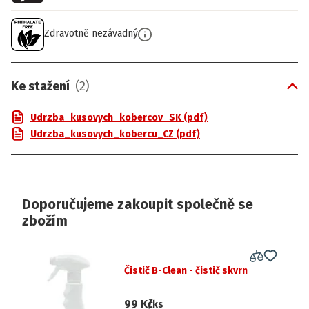
Zdravotně nezávadný
Ke stažení
(
2
)
Udrzba_kusovych_kobercov_SK (pdf)
Udrzba_kusovych_kobercu_CZ (pdf)
Doporučujeme zakoupit společně se
zbožím
Čistič B-Clean - čistič skvrn
99 Kč
/ks