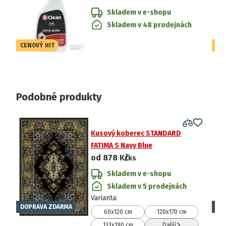
Skladem v e-shopu
Skladem v 48 prodejnách
CENOVÝ HIT
CE
Podobné produkty
Kusový koberec STANDARD
FATIMA S Navy Blue
od
878 Kč
/ks
Skladem v e-shopu
Skladem v 5 prodejnách
Varianta
:
DOPRAVA ZDARMA
DO
60x120 cm
120x170 cm
133x190 cm
Další