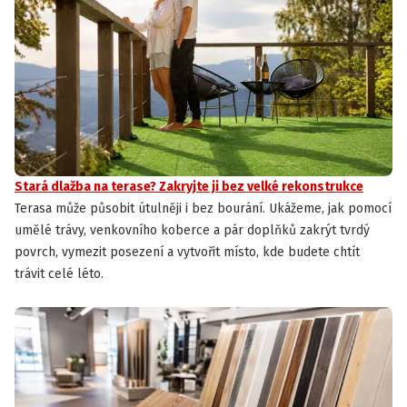
Stará dlažba na terase? Zakryjte ji bez velké rekonstrukce
Terasa může působit útulněji i bez bourání. Ukážeme, jak pomocí
umělé trávy, venkovního koberce a pár doplňků zakrýt tvrdý
povrch, vymezit posezení a vytvořit místo, kde budete chtít
trávit celé léto.