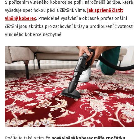
S pořízením vlněného koberce se pojí i náročnější údržba, která
vyžaduje specifickou péči a čištění. Víme,
jak správně čistit
vlněný koberec
. Pravidelné vysávání a občasné profesionální
čištění jsou zkrátka pro zachování krásy a prodloužení životnosti
vlněného koberce nezbytné.
Počítejte také s tím, že
nový vlněný koberec může zpočátku