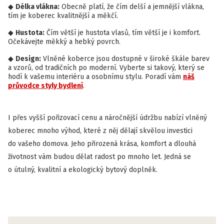
Délka vlákna:
Obecně platí, že čím delší a jemnější vlákna,
tím je koberec kvalitnější a měkčí.
Hustota:
Čím větší je hustota vlasů, tím větší je i komfort.
Očekávejte měkký a hebký povrch.
Design:
Vlněné koberce jsou dostupné v široké škále barev
a vzorů, od tradičních po moderní. Vyberte si takový, který se
hodí k vašemu interiéru a osobnímu stylu. Poradí vám
náš
průvodce styly bydlení
.
I přes vyšší pořizovací cenu a náročnější údržbu nabízí vlněný
koberec mnoho výhod, které z něj dělají skvělou investici
do vašeho domova. Jeho přirozená krása, komfort a dlouhá
životnost vám budou dělat radost po mnoho let. Jedná se
o útulný, kvalitní a ekologický bytový doplněk.