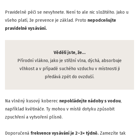
Pravidelné péči se nevyhnete. Není to ale nic složitého. Jako u
všeho platí, že prevence je základ. Proto
nepodceňujte
pravidelné vysávání.
Věděli jste, že...
Přírodní vlákno, jako je střižní vlna, dýchá, absorbuje
vlhkost a v případě suchého vzduchu v místnosti ji
předává zpět do ovzduší.
Na vlněný kusový koberec
nepokládejte nádoby s vodou
,
například květináče. Ty mohou v místě dotyku způsobit
zpuchření a vytvoření plísně.
Doporučená
frekvence vysávání je 2–3× týdně.
Zamezíte tak