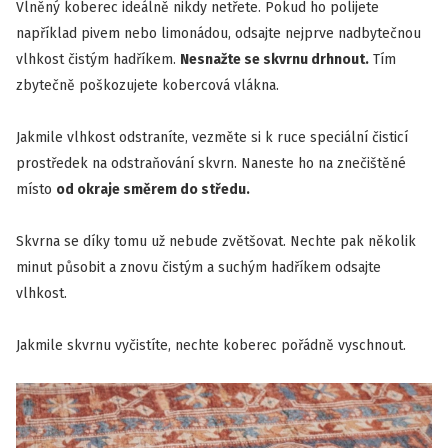
Vlněný koberec ideálně nikdy netřete. Pokud ho polijete
například pivem nebo limonádou, odsajte nejprve nadbytečnou
vlhkost čistým hadříkem.
Nesnažte se skvrnu drhnout.
Tím
zbytečně poškozujete kobercová vlákna.
Jakmile vlhkost odstraníte, vezměte si k ruce speciální čisticí
prostředek na odstraňování skvrn. Naneste ho na znečištěné
místo
od okraje směrem do středu.
Skvrna se díky tomu už nebude zvětšovat. Nechte pak několik
minut působit a znovu čistým a suchým hadříkem odsajte
vlhkost.
Jakmile skvrnu vyčistíte, nechte koberec pořádně vyschnout.