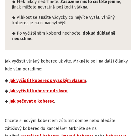
Flek nikdy nedrhněte.
Zasažené místo čistěte jemně
,
jinak můžete nevratně poškodit vlákna.
Vlhkost se snažte vždycky co nejvíce vysát. Vlněný
koberec je na ni náchylnější.
Po vyčištěném koberci nechoďte,
dokud důkladně
neuschne.
Jak vyčistit vlněný koberec už víte. Mrkněte se i na další články,
kde vám poradíme:
Jak vyčistit koberec s vysokým vlasem
,
Jak vyčistit koberec od skvrn
,
Jak pečovat o koberec
.
Chcete si novým kobercem zútulnit domov nebo hledáte
zátěžový koberec do kanceláře? Mrkněte se na