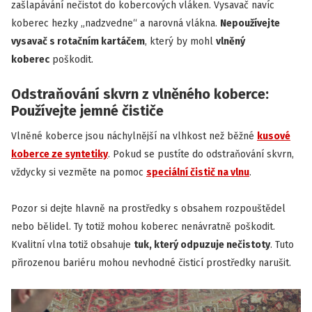
zašlapávání nečistot do kobercových vláken. Vysavač navíc
koberec hezky „nadzvedne“ a narovná vlákna.
Nepoužívejte
vysavač s rotačním kartáčem
, který by mohl
vlněný
koberec
poškodit.
Odstraňování skvrn z vlněného koberce:
Používejte jemné čističe
Vlněné koberce jsou náchylnější na vlhkost než běžné
kusové
koberce ze syntetiky
. Pokud se pustíte do odstraňování skvrn,
vždycky si vezměte na pomoc
speciální čistič na vlnu
.
Pozor si dejte hlavně na prostředky s obsahem rozpouštědel
nebo bělidel. Ty totiž mohou koberec nenávratně poškodit.
Kvalitní vlna totiž obsahuje
tuk, který odpuzuje nečistoty
. Tuto
přirozenou bariéru mohou nevhodné čisticí prostředky narušit.