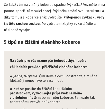
Co když vám na vlněný koberec spadne žvýkačka? Vezměte si na
pomoc speciální mrazicí sprej. Žvýkačka změní svou strukturu a
díky tomu ji z koberce snáz vydrolíte.
Přilepenou žvýkačku vždy
čistěte suchou cestou.
Po vydrolení zbytky vykartáčujte a
následně vysajte.
5 tipů na čištění vlněného koberce
Na závěr pro vás máme pár jednoduchých tipů a
základních pravidel při čištění vlněného koberce.
Jednejte rychle.
Čím dříve skvrnu odstraníte, tím lépe.
Ideálně ji nenechávejte zaschnout.
Než se pustíte do čištění i speciálním
prostředkem,
vyzkoušejte přípravek na méně
viditelném místě
nebo na rubu koberce. Zamezíte tak
nechtěnému zesvětlení koberce.