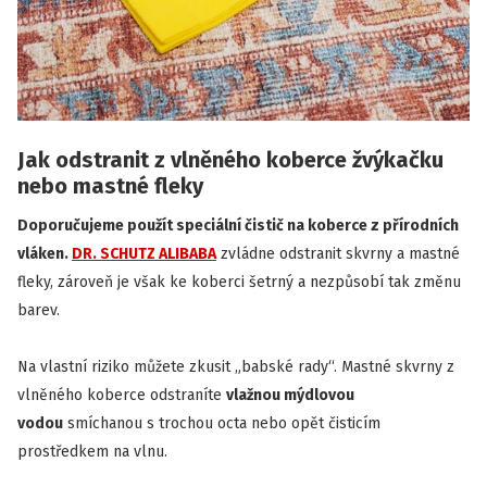
Jak odstranit z vlněného koberce žvýkačku
nebo mastné fleky
Doporučujeme použít speciální čistič na koberce z přírodních
vláken.
DR. SCHUTZ ALIBABA
zvládne odstranit skvrny a mastné
fleky, zároveň je však ke koberci šetrný a nezpůsobí tak změnu
barev.
Na vlastní riziko můžete zkusit „babské rady“. Mastné skvrny z
vlněného koberce odstraníte
vlažnou mýdlovou
vodou
smíchanou s trochou octa nebo opět čisticím
prostředkem na vlnu.