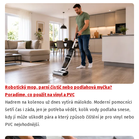
Robotický mop, parní čistič nebo podlahová myčka?
Poradíme, co použít na vinyl a PVC
Hadrem na kolenou už dnes vytírá málokdo. Moderní pomocníci
šetří čas i záda, jen je potřeba vědět, kolik vody podlaha snese,
kdy jí může uškodit pára a který způsob čištění je pro vinyl nebo
PVC nejvhodnější.