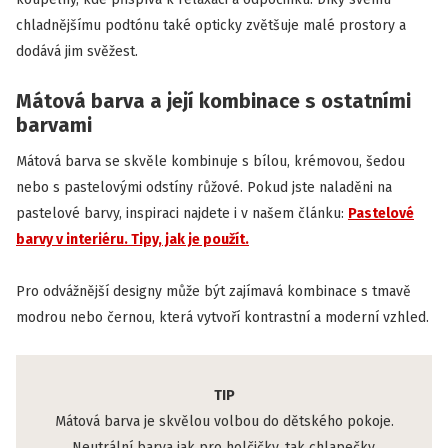
chladnějšímu podtónu také opticky zvětšuje malé prostory a
dodává jim svěžest.
Mátová barva a její kombinace s ostatními
barvami
Mátová barva se skvěle kombinuje s bílou, krémovou, šedou
nebo s pastelovými odstíny růžové. Pokud jste naladěni na
pastelové barvy, inspiraci najdete i v našem článku:
Pastelové
barvy v interiéru. Tipy, jak je použít.
Pro odvážnější designy může být zajímavá kombinace s tmavě
modrou nebo černou, která vytvoří kontrastní a moderní vzhled.
TIP
Mátová barva je skvělou volbou do dětského pokoje.
Neutrální barva jak pro holčičky, tak chlapečky.