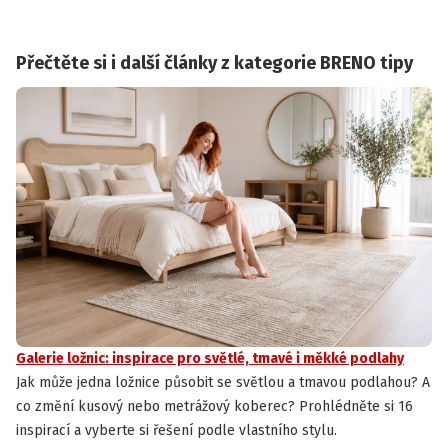
Přečtěte si i další články z kategorie BRENO tipy
Galerie ložnic: inspirace pro světlé, tmavé i měkké podlahy
Jak může jedna ložnice působit se světlou a tmavou podlahou? A
co změní kusový nebo metrážový koberec? Prohlédněte si 16
inspirací a vyberte si řešení podle vlastního stylu.