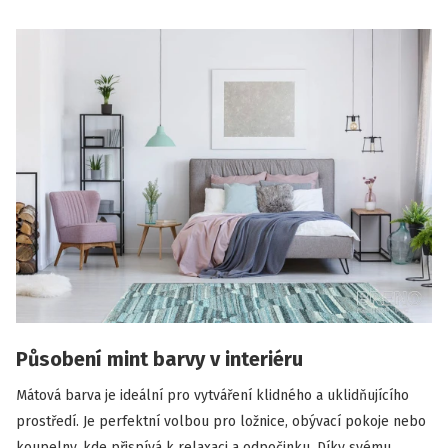
Působení mint barvy v interiéru
Mátová barva je ideální pro vytváření klidného a uklidňujícího
prostředí. Je perfektní volbou pro ložnice, obývací pokoje nebo
koupelny, kde přispívá k relaxaci a odpočinku. Díky svému