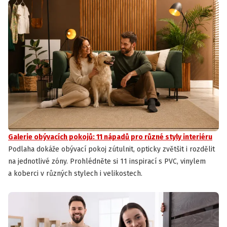
Galerie obývacích pokojů: 11 nápadů pro různé styly interiéru
Podlaha dokáže obývací pokoj zútulnit, opticky zvětšit i rozdělit
na jednotlivé zóny. Prohlédněte si 11 inspirací s PVC, vinylem
a koberci v různých stylech i velikostech.