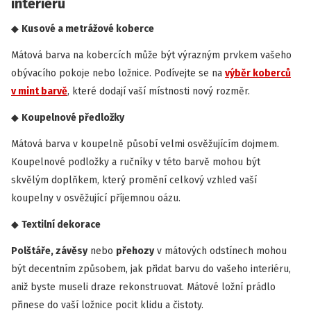
interiéru
Kusové a metrážové koberce
Mátová barva na kobercích může být výrazným prvkem vašeho
obývacího pokoje nebo ložnice. Podívejte se na
výběr koberců
v mint barvě
, které dodají vaší místnosti nový rozměr.
Koupelnové předložky
Mátová barva v koupelně působí velmi osvěžujícím dojmem.
Koupelnové podložky a ručníky v této barvě mohou být
skvělým doplňkem, který promění celkový vzhled vaší
koupelny v osvěžující příjemnou oázu.
Textilní dekorace
Polštáře, závěsy
nebo
přehozy
v mátových odstínech mohou
být decentním způsobem, jak přidat barvu do vašeho interiéru,
aniž byste museli draze rekonstruovat. Mátové ložní prádlo
přinese do vaší ložnice pocit klidu a čistoty.