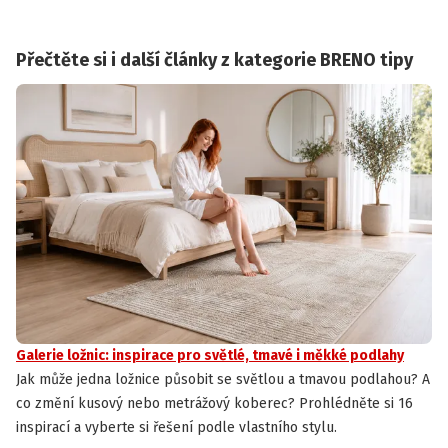
Přečtěte si i další články z kategorie BRENO tipy
Galerie ložnic: inspirace pro světlé, tmavé i měkké podlahy
Jak může jedna ložnice působit se světlou a tmavou podlahou? A
co změní kusový nebo metrážový koberec? Prohlédněte si 16
inspirací a vyberte si řešení podle vlastního stylu.