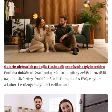
Galerie obývacích pokojů: 11 nápadů pro různé styly interiéru
Podlaha dokáže obývací pokoj zútulnit, opticky zvětšit i rozdělit
na jednotlivé zóny. Prohlédněte si 11 inspirací s PVC, vinylem
a koberci v různých stylech i velikostech.