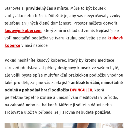
Stanovte si
pravidelný čas a místo
. Může to být koutek
v obýváku nebo ložnici. Důležité je, aby vás nevyrušovaly zvuky
telefonu ani jiných členů domácnosti. Prostor můžete dotvořit
kusovým kobercem
, který zmírní chlad od země. Nejčastěji se
volí meditační podložka ve tvaru kruhu, podívejte se na
kruhové
koberce
v naší nabídce.
Pokud nesháníte kusový koberec, který by kromě meditace
zároveň představoval pěkný designový kousek ve vašem bytě,
ale volili byste spíše multifunkční praktickou podložku vhodnou
také pro děti, zaujme vás zcela jistě
antibakteriální, mimořádně
odolná a pohodlná hrací podložka
DWINGULER
, která
perfektně tepelně izoluje a umožní vám meditovat i v přírodě,
na zahradě nebo na balkoně. Můžete ji sdílet s dětmi nebo
srolovat a uložit v případě, že ji zrovna nebudete používat.