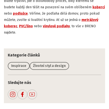
Buďte trpěliví, jde o dlouhodobý proces, díky kterému se
budete každý den těšit na posezení na svém oblíbeném
koberci
nebo
podložce
. Věříme, že podlaha dělá domov, proto pokud
můžete, zvolte si kvalitní krytinu. Ať už se jedná o
metrážový
koberec
,
PVC/lino
nebo
vinylové podlahy
, to vše v BRENO
najdete.
Kategorie článků
Inspirace
Životní styl a design
Sledujte nás