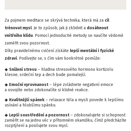
Za pojmem meditace se skrývá technika, která má za
cíl
trénovat mysl
. Je to způsob, jak ji zklidnit a
dosáhnout
vnitřního klidu
. Pomocí jednoduché metody se naučíte vědomě
zaměřit svou pozornost.
Díky pravidelnému cvičení získáte
lepší mentální i fyzické
zdraví
. Podívejte se, s čím vám konkrétně pomůže:
Snížení stresu
– hladina stresového hormonu kortizolu
klesne, srdeční tep a dech bude pomalejší.
Emoční vyrovnanost
– lépe zvládnete negativní emoce
a osvojíte nebo zdokonalíte si klidné reakce.
Kvalitnější spánek
– relaxace těla a mysli povede k lepšímu
usínání a hlubšímu spánku.
Lepší soustředění a pozornost
– zdokonalujete si schopnost
zaměřit se na jednu věc v přítomném okamžiku, čímž předcházíte
rozptýlení a posilujete svou mysl.