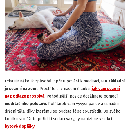
Existuje několik způsobů v přistupování k meditaci, ten
základní
je sezení na zemi
. Přečtěte si v našem článku,
jak vám sezení
na podlaze prospívá
. Pohodlnější pozice dosáhnete pomocí
meditačního polštáře
. Polštářek vám vyvýší pánev a usnadní
držení těla, díky kterému se budete lépe soustředit. Do svého
koutku si můžete pořídit i sedací vaky, ty nabízíme v sekci
bytové doplňky
.