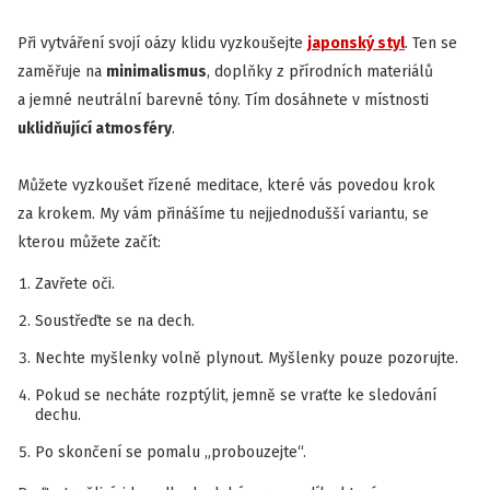
Při vytváření svojí oázy klidu vyzkoušejte
japonský styl
. Ten se
zaměřuje na
minimalismus
, doplňky z přírodních materiálů
a jemné neutrální barevné tóny. Tím dosáhnete v místnosti
uklidňující atmosféry
.
Můžete vyzkoušet řízené meditace, které vás povedou krok
za krokem. My vám přinášíme tu nejjednodušší variantu, se
kterou můžete začít:
Zavřete oči.
Soustřeďte se na dech.
Nechte myšlenky volně plynout. Myšlenky pouze pozorujte.
Pokud se necháte rozptýlit, jemně se vraťte ke sledování
dechu.
Po skončení se pomalu „probouzejte“.