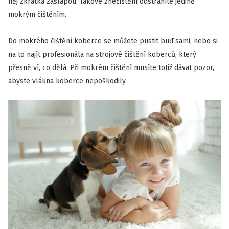
něj zkrátka zašlapou. Takové znečištění odstraníte jedině
mokrým čištěním.
Do mokrého čištění koberce se můžete pustit buď sami, nebo si
na to najít profesionála na strojové čištění koberců, který
přesně ví, co dělá. Při mokrém čištění musíte totiž dávat pozor,
abyste vlákna koberce nepoškodily.