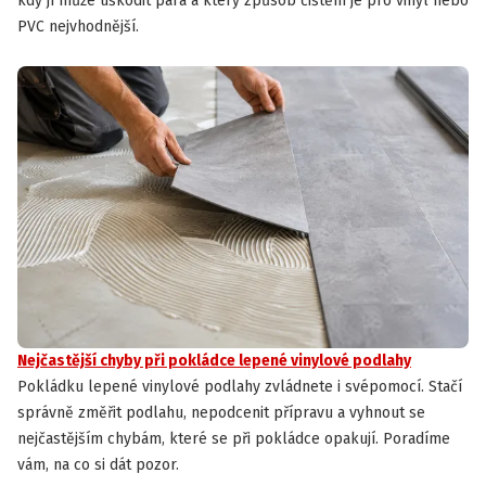
kdy jí může uškodit pára a který způsob čištění je pro vinyl nebo
PVC nejvhodnější.
Nejčastější chyby při pokládce lepené vinylové podlahy
Pokládku lepené vinylové podlahy zvládnete i svépomocí. Stačí
správně změřit podlahu, nepodcenit přípravu a vyhnout se
nejčastějším chybám, které se při pokládce opakují. Poradíme
vám, na co si dát pozor.