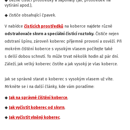
běžné čisticí prostředky a saponáty (jar, prostředek na
vytírání apod.),
čističe obsahující čpavek.
V nabídce
čisticích prostředků
na koberce najdete různé
odstraňovače skvrn a speciální čisticí roztoky.
Čističe nejen
odstraní špínu, zároveň koberec příjemně provoní a osvěží. Při
mokrém čištění koberce s vysokým vlasem počítejte také
s delší dobou schnutí. To může trvat několik hodin až pár dní.
Záleží, jak velký koberec čistíte a jak vysoký je vlas koberce.
Jak se správně starat o koberec s vysokým vlasem už víte.
Mrkněte se i na další články, kde vám poradíme:
Jak na správné čištění koberce
,
Jak vyčistit koberec od skvrn
,
Jak vyčistit vlněný koberec
.