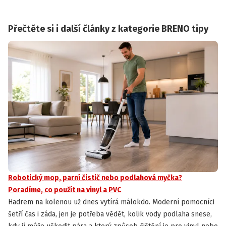
Přečtěte si i další články z kategorie BRENO tipy
Robotický mop, parní čistič nebo podlahová myčka?
Poradíme, co použít na vinyl a PVC
Hadrem na kolenou už dnes vytírá málokdo. Moderní pomocníci
šetří čas i záda, jen je potřeba vědět, kolik vody podlaha snese,