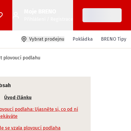
Moje BRENO
Přihlášení / Registrace
Vybrat prodejnu
Pokládka
BRENO Tipy
at plovoucí podlahu
bsah
Úvod článku
ovoucí podlaha: Ujasněte si, co od ní
čekáváte
e se vzala plovoucí podlaha