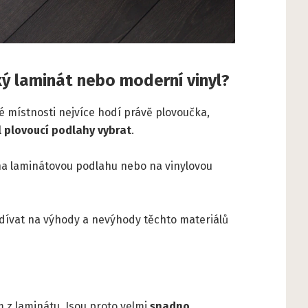
ký laminát nebo moderní vinyl?
 místnosti nejvíce hodí právě plovoučka,
l plovoucí podlahy vybrat
.
 na laminátovou podlahu nebo na vinylovou
ívat na výhody a nevýhody těchto materiálů
 z laminátu. Jsou proto velmi
snadno