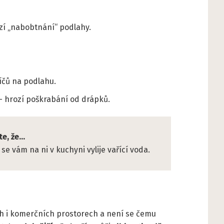
zí „nabobtnání“ podlahy.
íčů na podlahu.
– hrozí poškrabání od drápků.
e, že...
 vám na ni v kuchyni vylije vařící voda.
ech i komerčních prostorech a není se čemu