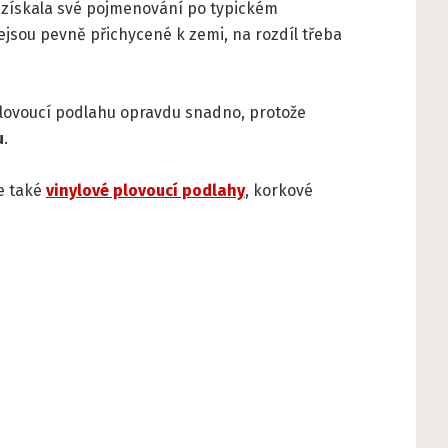
a získala své pojmenování po typickém
ejsou pevně přichycené k zemi, na rozdíl třeba
lovoucí podlahu opravdu snadno, protože
u
.
e také
vinylové plovoucí podlahy
, korkové