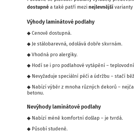
dostupné
a také patří mezi
nejlevnější
varianty
Výhody laminátové podlahy
Cenově dostupná.
Je stálobarevná, odolává dobře skvrnám.
Vhodná pro alergiky.
Hodí se i pro podlahové vytápění – teplovodní 
Nevyžaduje speciální péči a údržbu – stačí běž
Nabízí výběr z mnoha různých dekorů – nejčast
betonu.
Nevýhody laminátové podlahy
Nabízí méně komfortní došlap – je tvrdá.
Působí studeně.