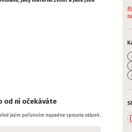
podlahu, jaký materiál zvolit a jaké jsou
Pl
ne
K
co od ní očekáváte
S
před jejím pořízením napadne spousta otázek.