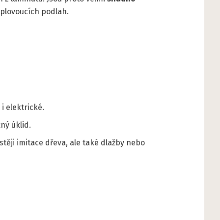
 plovoucích podlah.
i elektrické.
ný úklid.
ěji imitace dřeva, ale také dlažby nebo