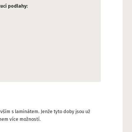
oucí podlahy:
ším s laminátem. Jenže tyto doby jsou už
hem více možností.