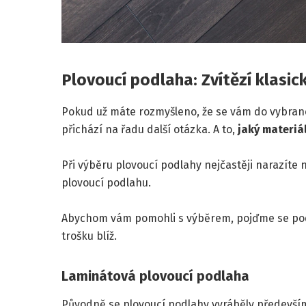
Plovoucí podlaha: Zvítězí klasic
Pokud už máte rozmyšleno, že se vám do vybrané
přichází na řadu další otázka. A to,
jaký materiá
Při výběru plovoucí podlahy nejčastěji narazíte
plovoucí podlahu.
Abychom vám pomohli s výběrem, pojďme se pod
trošku blíž.
Laminátová plovoucí podlaha
Původně se plovoucí podlahy vyráběly především