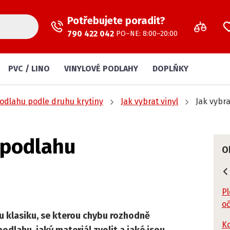
Potřebujete poradit?
790 422 042
PO–NE: 8:00–20:00
PVC / LINO
VINYLOVÉ PODLAHY
DOPLŇKY
podlahu podle druhu krytiny
Jak vybrat vinyl
Jak vybr
 podlahu
O
Pl
o
u klasiku, se kterou chybu rozhodně
Kd