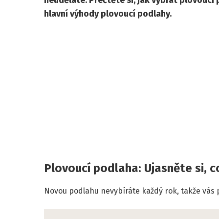
neuděláte. Přečtěte si, jak vybrat plovoucí 
hlavní výhody plovoucí podlahy.
Plovoucí podlaha: Ujasněte si, 
Novou podlahu nevybíráte každý rok, takže vás 