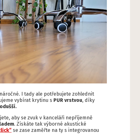
náročné. I tady ale potřebujete zohlednit
ujeme vybírat krytinu s
PUR vrstvou
, díky
odušší.
te, aby se zvuk v kanceláři nepříjemně
kladem
. Získáte tak výborné akustické
lick“
se zase zaměřte na ty s integrovanou