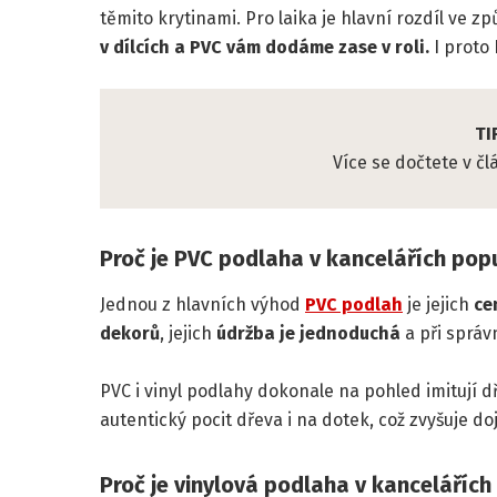
těmito krytinami. Pro laika je hlavní rozdíl ve 
v dílcích a PVC vám dodáme zase v roli.
I proto 
TI
Více se dočtete v č
Proč je PVC podlaha v kancelářích pop
Jednou z hlavních výhod
PVC podlah
je jejich
ce
dekorů
, jejich
údržba je jednoduchá
a při sprá
PVC i vinyl podlahy dokonale na pohled imitují d
autentický pocit dřeva i na dotek, což zvyšuje do
Proč je vinylová podlaha v kancelářích