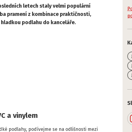
osledních letech staly velmi populární
Po
liba pramení z kombinace praktičnosti,
po
at hladkou podlahu do kanceláře.
K
S
VC a vinylem
dké podlahy, podívejme se na odlišnosti mezi