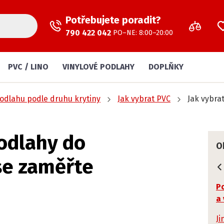
Potřebujete poradit?
790 422 042
PO–NE: 8:00–20:00
PVC / LINO
VINYLOVÉ PODLAHY
DOPLŇKY
podlahu podle druhu krytiny
Jak vybrat PVC
Jak vybra
podlahy do
O
se zaměřte
Po
a 
Ji