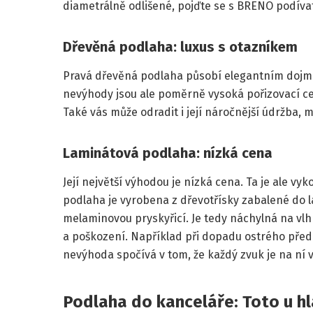
diametrálně odlišené, pojďte se s BRENO podívat 
Dřevěná podlaha: luxus s otazníkem
Pravá dřevěná podlaha působí elegantním dojmem
nevýhody jsou ale poměrně vysoká pořizovací ce
Také vás může odradit i její náročnější údržba, m
Laminátová podlaha: nízká cena
Její největší výhodou je nízká cena. Ta je ale v
podlaha je vyrobena z dřevotřísky zabalené do l
melaminovou pryskyřicí. Je tedy náchylná na vl
a poškození. Například při dopadu ostrého před
nevýhoda spočívá v tom, že každý zvuk je na ní v
Podlaha do kanceláře: Toto u h