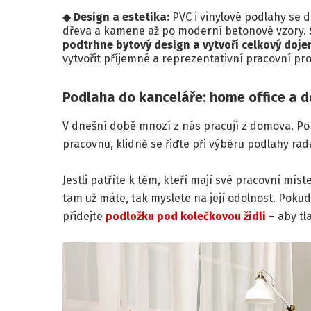
Design a estetika:
PVC i vinylové podlahy se d
dřeva a kamene až po moderní betonové vzory.
podtrhne bytový design a vytvoří celkový doje
vytvořit příjemné a reprezentativní pracovní pro
Podlaha do kanceláře: home office a 
V dnešní době mnozí z nás pracují z domova. P
pracovnu, klidně se řiďte při výběru podlahy rad
Jestli patříte k těm, kteří mají své pracovní míst
tam už máte, tak myslete na její odolnost. Poku
přidejte
podložku pod kolečkovou židli
– aby tl