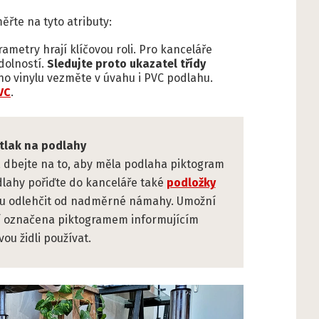
ěřte na tyto atributy:
ametry hrají klíčovou roli. Pro kanceláře
odolností.
Sledujte proto ukazatel třídy
 vinylu vezměte v úvahu i PVC podlahu.
VC
.
 tlak na podlahy
, dbejte na to, aby měla podlaha piktogram
odlahy pořiďte do kanceláře také
podložky
ou odlehčit od nadměrné námahy. Umožní
ní označena piktogramem informujícím
ou židli používat.