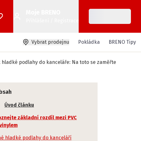
Moje BRENO
Přihlášení / Registrace
Vybrat prodejnu
Pokládka
BRENO Tipy
t hladké podlahy do kanceláře: Na toto se zaměřte
bsah
Úvod článku
znejte základní rozdíl mezi PVC
vinylem
né hladké podlahy do kanceláří