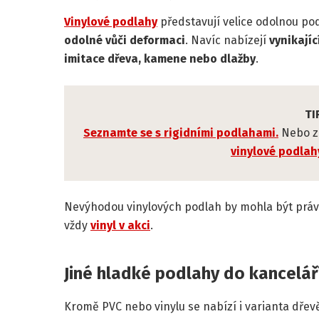
Vinylové podlahy
představují velice odolnou pod
odolné vůči deformaci
. Navíc nabízejí
vynikajíc
imitace dřeva, kamene nebo dlažby
.
TI
Seznamte se s rigidními podlahami.
Nebo z
vinylové podlah
Nevýhodou vinylových podlah by mohla být právě
vždy
vinyl v akci
.
Jiné hladké podlahy do kancelář
Kromě PVC nebo vinylu se nabízí i varianta dře