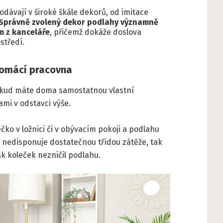
odávají v široké škále dekorů, od imitace
Správně zvolený dekor podlahy významně
m z kanceláře
, přičemž dokáže doslova
středí.
domácí pracovna
okud máte doma samostatnou vlastní
ami v odstavci výše.
ečko v ložnici či v obývacím pokoji a podlahu
d nedisponuje dostatečnou třídou zátěže, tak
ak koleček nezničil podlahu.