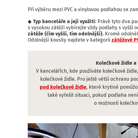
Při výběru mezi PVC a vinylovou podlahou se zam
Typ kanceláře a její využití:
Právě tyto dva par
s vysokou zátěží vybírejte vždy podlahy s vyšší 
zátěže (čím vyšší, tím odolnější).
Kromě odolného
Odolnější kousky najdete v kategorii
zátěžové P
Kolečkové židle a
V kancelářích, kde používáte kolečkové židle
kolečkové židle. Pro ještě větší ochranu p
pod kolečkové židle
, které krytině pomůž
také vyřešit situaci, pokud podlaha ne
o možnosti kolečkov