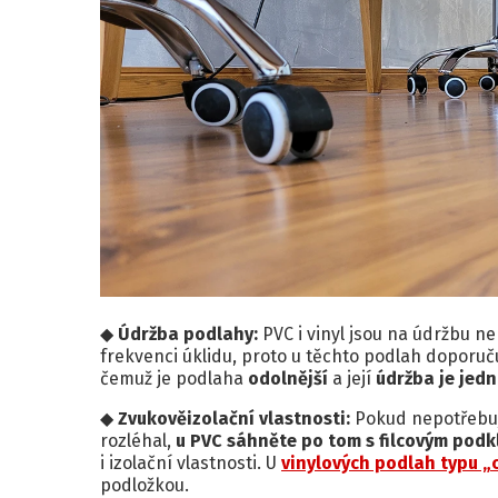
Údržba podlahy:
PVC i vinyl jsou na údržbu ne
frekvenci úklidu, proto u těchto podlah doporuč
čemuž je podlaha
odolnější
a její
údržba je jedn
Zvukověizolační vlastnosti:
Pokud nepotřebuje
rozléhal,
u PVC sáhněte po tom s filcovým pod
i izolační vlastnosti. U
vinylových podlah typu „c
podložkou.