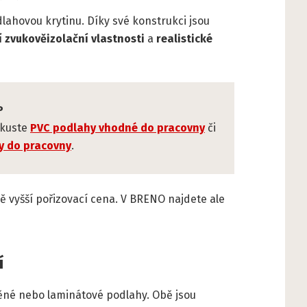
lahovou krytinu. Díky své konstrukci jsou
í zvukověizolační vlastnosti
a
realistické
P
kuste
PVC podlahy vhodné do pracovny
či
y do pracovny
.
 vyšší pořizovací cena. V BRENO najdete ale
í
věné nebo laminátové podlahy. Obě jsou