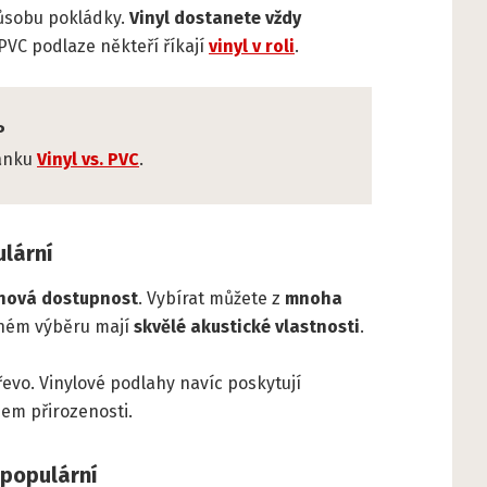
způsobu pokládky.
Vinyl dostanete vždy
PVC podlaze někteří říkají
vinyl v roli
.
P
lánku
Vinyl vs. PVC
.
ulární
nová dostupnost
. Vybírat můžete z
mnoha
vném výběru mají
skvělé akustické vlastnosti
.
řevo. Vinylové podlahy navíc poskytují
jem přirozenosti.
 populární