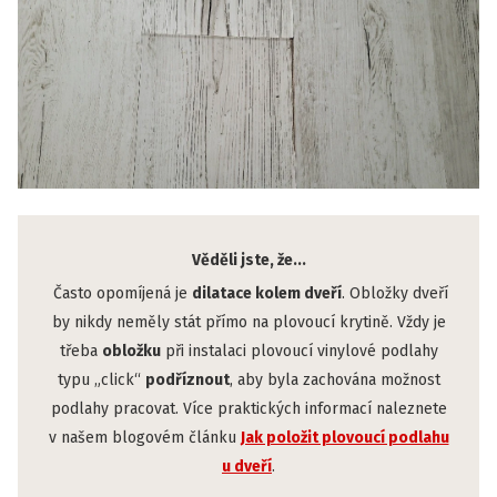
Věděli jste, že...
Často opomíjená je
dilatace kolem dveří
. Obložky dveří
by nikdy neměly stát přímo na plovoucí krytině. Vždy je
třeba
obložku
při instalaci plovoucí vinylové podlahy
typu „click“
podříznout
, aby byla zachována možnost
podlahy pracovat. Více praktických informací naleznete
v našem blogovém článku
Jak položit plovoucí podlahu
u dveří
.