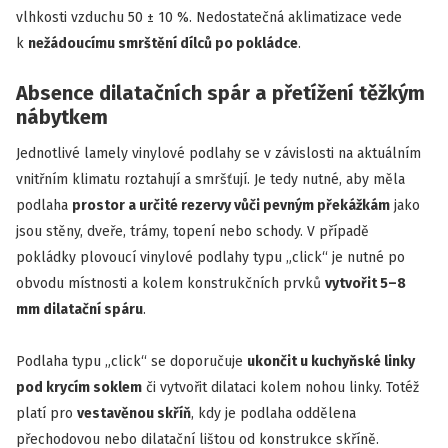
vlhkosti vzduchu 50 ± 10 %. Nedostatečná aklimatizace vede
k
nežádoucímu smrštění dílců po pokládce
.
Absence dilatačních spár a přetížení těžkým
nábytkem
Jednotlivé lamely vinylové podlahy se v závislosti na aktuálním
vnitřním klimatu roztahují a smršťují. Je tedy nutné, aby měla
podlaha
prostor a určité rezervy vůči pevným překážkám
jako
jsou stěny, dveře, trámy, topení nebo schody. V případě
pokládky plovoucí vinylové podlahy typu „click“ je nutné po
obvodu místnosti a kolem konstrukčních prvků
vytvořit 5–8
mm dilatační spáru
.
Podlaha typu „click“ se doporučuje
ukončit u kuchyňské linky
pod krycím soklem
či vytvořit dilataci kolem nohou linky. Totéž
platí pro
vestavěnou skříň
, kdy je podlaha oddělena
přechodovou nebo dilatační lištou od konstrukce skříně.