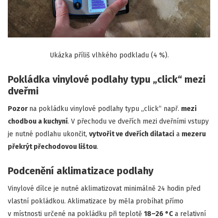
Ukázka příliš vlhkého podkladu (4 %).
Pokládka vinylové podlahy typu „click“ mezi
dveřmi
Pozor
na pokládku vinylové podlahy typu „click“ např.
mezi
chodbou a kuchyní
. V přechodu ve dveřích mezi dveřními vstupy
je nutné podlahu ukončit,
vytvořit ve dveřích dilataci
a
mezeru
překrýt přechodovou lištou
.
Podcenění aklimatizace podlahy
Vinylové dílce je nutné aklimatizovat minimálně 24 hodin před
vlastní pokládkou. Aklimatizace by měla probíhat přímo
v místnosti určené na pokládku při teplotě
18–26 °C
a relativní