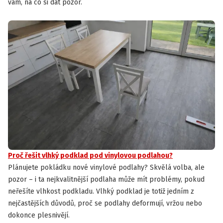
vám, na co si dát pozor.
Proč řešit vlhký podklad pod vinylovou podlahou?
Plánujete pokládku nové vinylové podlahy? Skvělá volba, ale
pozor – i ta nejkvalitnější podlaha může mít problémy, pokud
neřešíte vlhkost podkladu. Vlhký podklad je totiž jedním z
nejčastějších důvodů, proč se podlahy deformují, vržou nebo
dokonce plesnivějí.