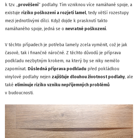
k tzv. „
prověšení
“ podlahy. Tím vzniknou více namáhané spoje, a
existuje
riziko poškození a rozjetí lamel
, tedy větší rozestupy
mezi jednotlivými dílci. Když dojde k prasknutí takto
namáhaného spoje, jedná se o
nevratné poškození
.
V těchto případech je potřeba lamely zcela vyměnit, což je jak
časově, tak i finančně náročné. Z těchto důvodů je příprava
podkladu nezbytným krokem, na který by se niky nemělo
zapomínat.
Důsledná příprava podkladu
před pokládkou
vinylové podlahy nejen
zajišťuje dlouhou životnost podlahy
, ale
také
eliminuje riziko vzniku nepříjemných problémů
v budoucnosti.