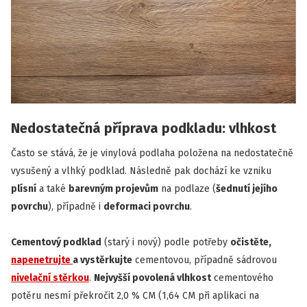
Nedostatečná příprava podkladu: vlhkost
Často se stává, že je vinylová podlaha položena na nedostatečně
vysušený a vlhký podklad. Následně pak dochází ke vzniku
plísní
a také
barevným projevům
na podlaze (
šednutí jejího
povrchu
), případně i
deformaci povrchu
.
Cementový podklad
(starý i nový) podle potřeby
očistěte,
napenetrujte
a vystěrkujte
cementovou, případně sádrovou
nivelační stěrkou
.
Nejvyšší povolená vlhkost
cementového
potěru nesmí překročit 2,0 % CM (1,64 CM při aplikaci na