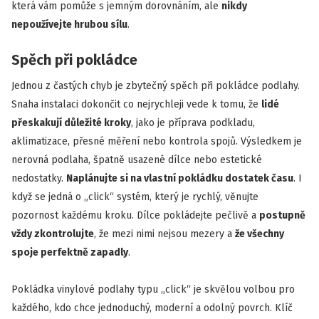
která vám pomůže s jemným dorovnáním, ale
nikdy
nepoužívejte hrubou sílu
.
Spěch při pokládce
Jednou z častých chyb je zbytečný spěch při pokládce podlahy.
Snaha instalaci dokončit co nejrychleji vede k tomu, že
lidé
přeskakují důležité kroky
, jako je příprava podkladu,
aklimatizace, přesné měření nebo kontrola spojů. Výsledkem je
nerovná podlaha, špatně usazené dílce nebo estetické
nedostatky.
Naplánujte si na vlastní pokládku dostatek času
. I
když se jedná o „click“ systém, který je rychlý, věnujte
pozornost každému kroku. Dílce pokládejte pečlivě a
postupně
vždy zkontrolujte
, že mezi nimi nejsou mezery a
že všechny
spoje perfektně zapadly
.
Pokládka vinylové podlahy typu „click“ je skvělou volbou pro
každého, kdo chce jednoduchý, moderní a odolný povrch. Klíč