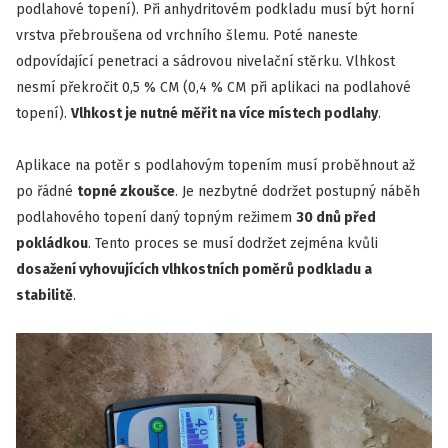
podlahové topení). Při anhydritovém podkladu musí být horní
vrstva přebroušena od vrchního šlemu. Poté naneste
odpovídající penetraci a sádrovou nivelační stěrku. Vlhkost
nesmí překročit 0,5 % CM (0,4 % CM při aplikaci na podlahové
topení).
Vlhkost je nutné měřit na více místech podlahy
.
Aplikace na potěr s podlahovým topením musí proběhnout až
po řádné
topné zkoušce
. Je nezbytné dodržet postupný náběh
podlahového topení daný topným režimem
30 dnů před
pokládkou
. Tento proces se musí dodržet zejména kvůli
dosažení vyhovujících vlhkostních poměrů podkladu a
stabilitě
.