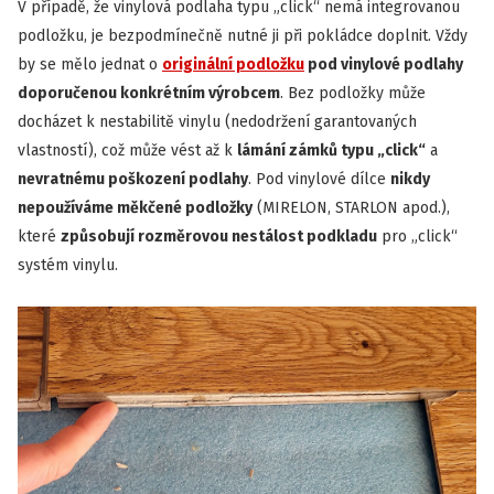
V případě, že vinylová podlaha typu „click“ nemá integrovanou
podložku, je bezpodmínečně nutné ji při pokládce doplnit. Vždy
by se mělo jednat o
originální podložku
pod vinylové podlahy
doporučenou konkrétním výrobcem
. Bez podložky může
docházet k nestabilitě vinylu (nedodržení garantovaných
vlastností), což může vést až k
lámání zámků typu „click“
a
nevratnému poškození podlahy
. Pod vinylové dílce
nikdy
nepoužíváme měkčené podložky
(MIRELON, STARLON apod.),
které
způsobují rozměrovou nestálost podkladu
pro „click“
systém vinylu.