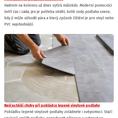
Hadrem na kolenou už dnes vytírá málokdo. Moderní pomocníci
šetří čas i záda, jen je potřeba vědět, kolik vody podlaha snese,
kdy jí může uškodit pára a který způsob čištění je pro vinyl nebo
PVC nejvhodnější.
Nejčastější chyby při pokládce lepené vinylové podlahy
Pokládku lepené vinylové podlahy zvládnete i svépomocí. Stačí