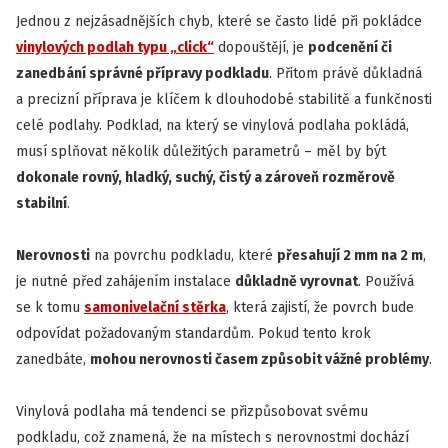
Jednou z nejzásadnějších chyb, které se často lidé při pokládce
vinylových podlah typu „click“
dopouštějí, je
podcenění či
zanedbání správné přípravy podkladu
. Přitom právě důkladná
a precizní příprava je klíčem k dlouhodobé stabilitě a funkčnosti
celé podlahy. Podklad, na který se vinylová podlaha pokládá,
musí splňovat několik důležitých parametrů – měl by být
dokonale rovný, hladký, suchý, čistý a zároveň rozměrově
stabilní
.
Nerovnosti
na povrchu podkladu, které
přesahují 2 mm na 2 m
,
je nutné před zahájením instalace
důkladně vyrovnat
. Používá
se k tomu
samonivelační stěrka
, která zajistí, že povrch bude
odpovídat požadovaným standardům. Pokud tento krok
zanedbáte,
mohou nerovnosti časem způsobit vážné problémy
.
Vinylová podlaha má tendenci se přizpůsobovat svému
podkladu, což znamená, že na místech s nerovnostmi dochází