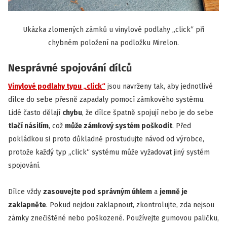
Ukázka zlomených zámků u vinylové podlahy „click“ při
chybném položení na podložku Mirelon.
Nesprávné spojování dílců
Vinylové podlahy typu „click“
jsou navrženy tak, aby jednotlivé
dílce do sebe přesně zapadaly pomocí zámkového systému.
Lidé často dělají
chybu
, že dílce špatně spojují nebo je do sebe
tlačí násilím
, což
může zámkový systém poškodit
. Před
pokládkou si proto důkladně prostudujte návod od výrobce,
protože každý typ „click“ systému může vyžadovat jiný systém
spojování.
Dílce vždy
zasouvejte pod správným úhlem
a
jemně je
zaklapněte
. Pokud nejdou zaklapnout, zkontrolujte, zda nejsou
zámky znečištěné nebo poškozené. Používejte gumovou paličku,