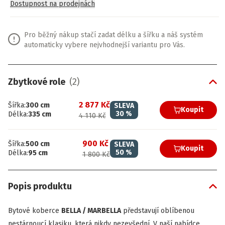
Dostupnost na prodejnách
Pro běžný nákup stačí zadat délku a šířku a náš systém
automaticky vybere nejvhodnejší variantu pro Vás.
Zbytkové role
(
2
)
2 877 Kč
Šířka
:
300
cm
SLEVA
Koupit
30
%
Délka
:
335
cm
4 110 Kč
900 Kč
Šířka
:
500
cm
SLEVA
Koupit
50
%
Délka
:
95
cm
1 800 Kč
Popis produktu
Bytové koberce
BELLA / MARBELLA
představují oblíbenou
nestárnoucí klasiku, která nikdy nezevšední. V naší nabídce