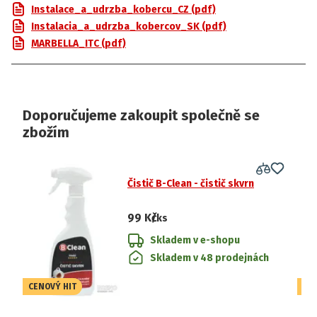
Instalace_a_udrzba_kobercu_CZ (pdf)
Instalacia_a_udrzba_kobercov_SK (pdf)
MARBELLA_ITC (pdf)
Doporučujeme zakoupit společně se
zbožím
Čistič B-Clean - čistič skvrn
99 Kč
/ks
Skladem v e-shopu
Skladem v 48 prodejnách
CENOVÝ HIT
CE