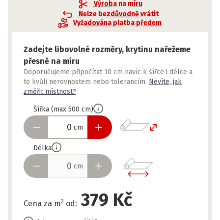
Výroba na míru
Nelze bezdůvodně vrátit
Vyžadována platba předem
Zadejte libovolné rozměry, krytinu nařežeme
přesně na míru
Doporučujeme připočítat 10 cm navíc k šířce i délce a
to kvůli nerovnostem nebo tolerancím.
Nevíte, jak
změřit místnost?
Šířka
(
max
500
cm
)
cm
Délka
cm
379 Kč
2
Cena za m
od
: