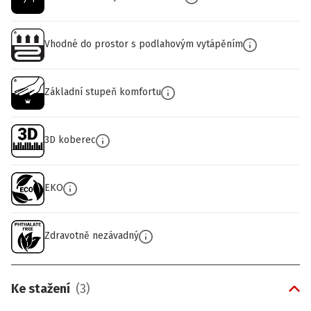
Vhodné do prostor s podlahovým vytápěním
Základní stupeň komfortu
3D koberec
EKO
Zdravotně nezávadný
Ke stažení
(
3
)