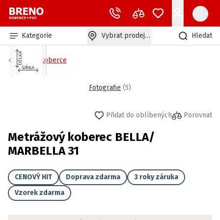
Kategorie
Vybrat prodejnu
Hledat
Bytové koberce
Fotografie
(
5
)
Přidat do oblíbených
Porovnat
Metrážový koberec BELLA/
MARBELLA 31
CENOVÝ HIT
Doprava zdarma
3 roky záruka
Vzorek zdarma