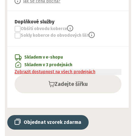
Jak se cena počítá?
Doplňkové služby
Obšití obvodu koberce
Sokly koberce do obvodových lišt
Skladem v e-shopu
Skladem v 3 prodejnách
Zobrazit dostupnost na všech prodejnách
Zadejte šířku
Objednat vzorek zdarma