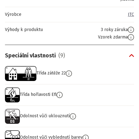
Výrobce
ITC
Výhody k produktu
3 roky záruka
Vzorek zdarma
Speciální vlastnosti
(
9
)
Třída zátěže 22
Třída hořlavosti Efl
Odolnost vůči uklouznutí
Odolnost vůči vyblednutí barev