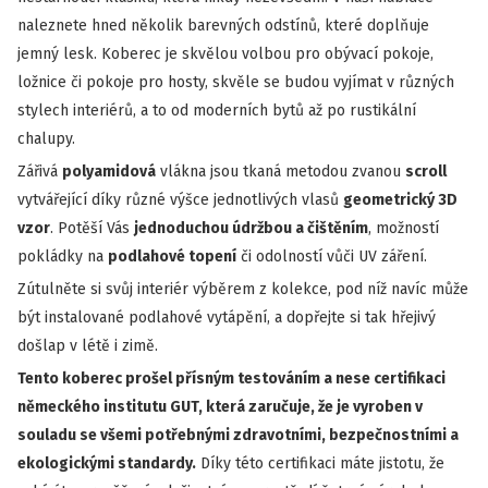
naleznete hned několik barevných odstínů, které doplňuje
jemný lesk. Koberec je skvělou volbou pro obývací pokoje,
ložnice či pokoje pro hosty, skvěle se budou vyjímat v různých
stylech interiérů, a to od moderních bytů až po rustikální
chalupy.
Zářivá
polyamidová
vlákna jsou tkaná metodou zvanou
scroll
vytvářející díky různé výšce jednotlivých vlasů
geometrický 3D
vzor
. Potěší Vás
jednoduchou údržbou a čištěním
, možností
pokládky na
podlahové topení
či odolností vůči UV záření.
Zútulněte si svůj interiér výběrem z kolekce, pod níž navíc může
být instalované podlahové vytápění, a dopřejte si tak hřejivý
došlap v létě i zimě.
Tento koberec prošel přísným testováním a nese certifikaci
německého institutu GUT, která zaručuje, že je vyroben v
souladu se všemi potřebnými zdravotními, bezpečnostními a
ekologickými standardy.
Díky této certifikaci máte jistotu, že